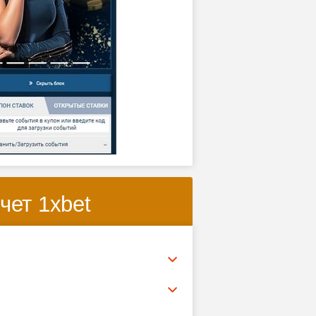
чет 1xbet