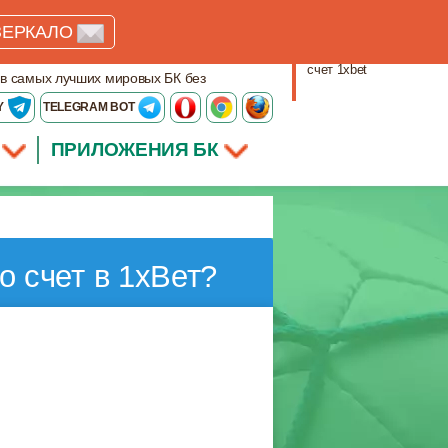
Что важно знать
 ЗЕРКАЛО
Часто задаваемые
вопросы про ДЕМО
счет 1xbet
 в самых лучших мировых БК без
Y
TELEGRAM BOT
ПРИЛОЖЕНИЯ БК
о счет в 1хBет?