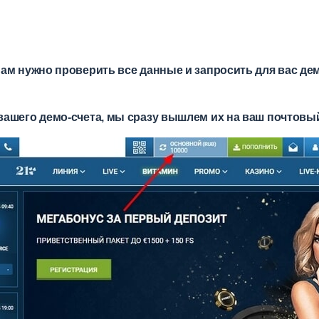
ам нужно проверить все данные и запросить для вас дем
вашего демо-счета, мы сразу вышлем их на ваш почтовый