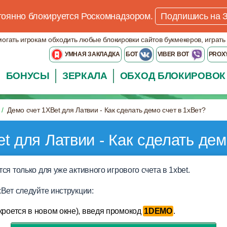
тоянно блокируется Роскомнадзором.
Подпишись на
могать игрокам обходить любые блокировки сайтов букмекеров, играть
УМНАЯ ЗАКЛАДКА
БОТ
VIBER BOT
PROX
БОНУСЫ
ЗЕРКАЛА
ОБХОД БЛОКИРОВОК
Демо счет 1XBet для Латвии - Как сделать демо счет в 1хBет?
t для Латвии - Как сделать дем
ся только для уже активного игрового счета в 1xbet.
хBет следуйте инструкции:
кроется в новом окне), введя промокод
1DEMO
.