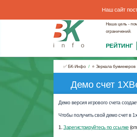
Наш сайт пос
Наша цель - по
ограничений.
РЕЙТИНГ
✅ БК-Инфо
⭐ Зеркала букмекеров
Демо счет 1XBe
Демо версия игрового счета создает
Чтобы получить свой демо счет в 1
1.
Зарегистрируйтесь по ссылке
(от