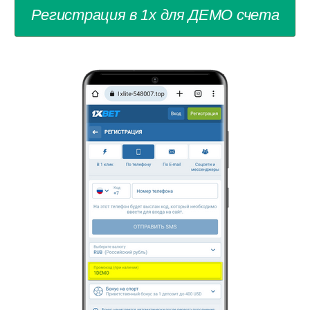
Регистрация в 1х для ДЕМО счета