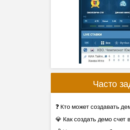
Часто за
❓ Кто может создавать дем
💎 Как создать демо счет 