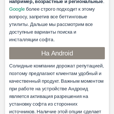
например, возрастные и региональные
.
Google
более строго подходит к этому
вопросу, запретив все беттинговые
утилиты. Дальше мы рассмотрим все
доступные варианты поиска и
инсталляции софта.
На Android
Солидные компании дорожат репутацией,
поэтому предлагают клиентам удобный и
качественный продукт. Важным моментом
при работе на устройстве Андроид
является активация разрешения на
установку софта из сторонних
источников. Наличие этой опции сделает