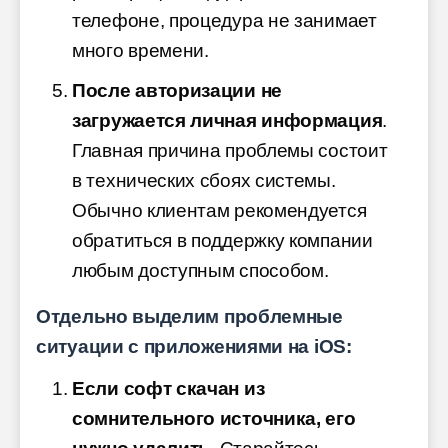
телефоне, процедура не занимает
много времени.
После авторизации не
загружается личная информация
.
Главная причина проблемы состоит
в технических сбоях системы.
Обычно клиентам рекомендуется
обратиться в поддержку компании
любым доступным способом.
Отдельно выделим проблемные
ситуации с приложениями на iOS:
Если софт скачан из
сомнительного источника, его