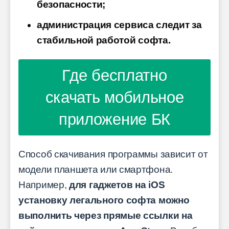
безопасности;
администрация сервиса следит за
стабильной работой софта.
Где бесплатно
скачать мобильное
приложение БК
Способ скачивания программы зависит от
модели планшета или смартфона.
Например,
для гаджетов на iOS
установку легального софта можно
выполнить через прямые ссылки на