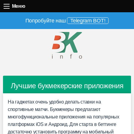
Меню
Меню
Попробуйте наш
Telegram BOT!
Лучшие букмекерские приложения
На гаджетах очень удобно делать ставки на
спортивные матчи. Букмекеры предлагают
многофункциональные приложения на популярных
платформах iOS и Андроид. Для старта в беттинге
достаточно установить программу на мобильный