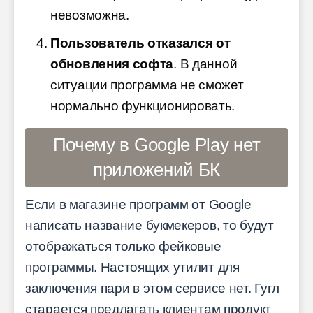
невозможна.
Пользователь отказался от
обновления софта
. В данной
ситуации программа не сможет
нормально функционировать.
Почему в Google Play нет
приложений БК
Если в магазине программ от Google
написать название букмекеров, то будут
отображаться только фейковые
программы. Настоящих утилит для
заключения пари в этом сервисе нет. Гугл
старается предлагать клиентам продукт