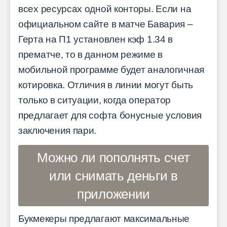
всех ресурсах одной конторы. Если на
официальном сайте в матче Бавария –
Герта на П1 установлен кэф 1.34 в
прематче, то в данном режиме в
мобильной программе будет аналогичная
котировка. Отличия в линии могут быть
только в ситуации, когда оператор
предлагает для софта бонусные условия
заключения пари.
Можно ли пополнять счет
или снимать деньги в
приложении
Букмекеры предлагают максимальные