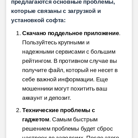
предлагаются основные проблемы,
которые связаны с загрузкой и
установкой софта:
Скачано поддельное приложение
.
Пользуйтесь крупными и
надежными сервисами с большим
рейтингом. В противном случае вы
получите файл, который не несет в
себе важной информации. Еще
мошенники могут похитить ваш
аккаунт и депозит.
Технические проблемы с
гаджетом
. Самым быстрым
решением проблемы будет сброс
настроек до заводских. После этого