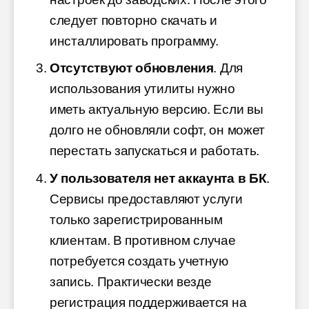
следует повторно скачать и
инсталлировать программу.
Отсутствуют обновления
. Для
использования утилиты нужно
иметь актуальную версию. Если вы
долго не обновляли софт, он может
перестать запускаться и работать.
У пользователя нет аккаунта в БК
.
Сервисы предоставляют услуги
только зарегистрированным
клиентам. В противном случае
потребуется создать учетную
запись. Практически везде
регистрация поддерживается на