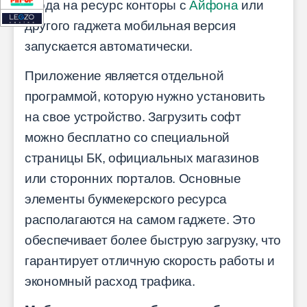
входа на ресурс конторы с
Айфона
или
другого гаджета мобильная версия
запускается автоматически.
Приложение является отдельной
программой, которую нужно установить
на свое устройство. Загрузить софт
можно бесплатно со специальной
страницы БК, официальных магазинов
или сторонних порталов. Основные
элементы букмекерского ресурса
располагаются на самом гаджете. Это
обеспечивает более быструю загрузку, что
гарантирует отличную скорость работы и
экономный расход трафика.