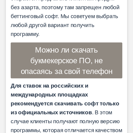
без азарта, поэтому там запрещен любой
беттинговый софт. Мы советуем выбрать
любой другой вариант получить
программу.
Можно ли скачать
букмекерское ПО, не
опасаясь за свой телефон
Для ставок на российских и
международных площадках
рекомендуется скачивать софт только
из официальных источников
. В этом
случае клиенты получают полную версию
программы, которая отличается качеством