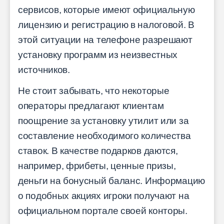
сервисов, которые имеют официальную
лицензию и регистрацию в налоговой. В
этой ситуации на телефоне разрешают
установку программ из неизвестных
источников.
Не стоит забывать, что некоторые
операторы предлагают клиентам
поощрение за установку утилит или за
составление необходимого количества
ставок. В качестве подарков даются,
например, фрибеты, ценные призы,
деньги на бонусный баланс. Информацию
о подобных акциях игроки получают на
официальном портале своей конторы.