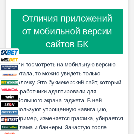
Отличия приложений
от мобильной версии
сайтов БК
Если посмотреть на мобильную версию
портала, то можно увидеть только
оболочку. Это букмекерский сайт, который
разработчики адаптировали для
небольшого экрана гаджета. В ней
используют упрощенную навигацию,
например, изменяется графика, убирается
реклама и баннеры. Зачастую после