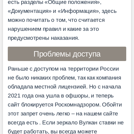
есть разделы «Общие положения»,
«Документация» и «Информация», здесь
можно почитать о том, что считается
нарушением правил и какие за это
предусмотрены наказания.
Проблемы доступа
Раньше с доступом на территории России
не было никаких проблем, так как компания
обладала местной лицензией. Но с начала
2021 года она ушла в офшоры, и теперь
сайт блокируется Роскомнадзором. Обойти
этот запрет очень легко – на нашем сайте
всегда есть
. Если зеркало Вулкан ставки не
будет работать, вы всегда можете