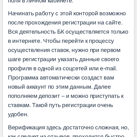
поля в личном кабинете.
Начинать работу с этой конторой возможно
после прохождения регистрации на сайте.
Вся деятельность БК осуществляется только
в интернете. Чтобы перейти к процессу
осуществления ставок, нужно при первом
шаге регистрации указать данные своего
профиля в одной из соцсетей или e-mail.
Программа автоматически создаст вам
новый аккаунт по этим данным. Далее
пополняем депозит – и можно приступать к
ставкам. Такой путь регистрации очень
удобен.
Верификация здесь достаточно сложная, но,
как следует из отзывов, проходится быстро.