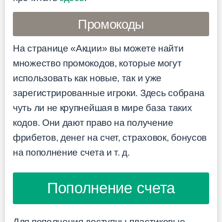
Промокоды
На странице «Акции» вы можете найти
множество промокодов, которые могут
использовать как новые, так и уже
зарегистрированные игроки. Здесь собрана
чуть ли не крупнейшая в мире база таких
кодов. Они дают право на получение
фрибетов, денег на счет, страховок, бонусов
на пополнение счета и т. д.
Пополнение счета
Для пополнения доступны пластиковые