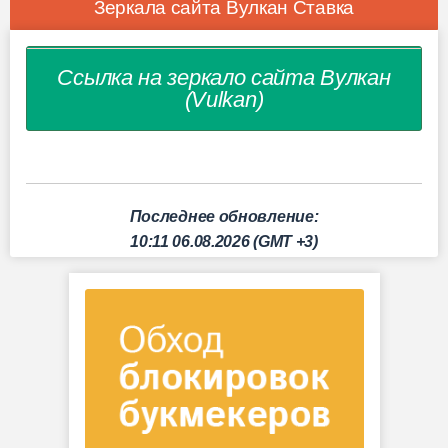
Зеркала сайта Вулкан Ставка
Ссылка на зеркало сайта Вулкан
(Vulkan)
Последнее обновление:
10:11 06.08.2026 (GMT +3)