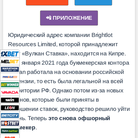
📲 ПРИЛОЖЕНИЕ
Юридический адрес компании Brightlot
Resources Limited, которой принадлежит
сайт «Вулкан Ставка», находится на Кипре.
До 1 января 2021 года букмекерская контора
Vulkan работала на основании российской
лицензии, то есть была легальной на всей
территории РФ. Однако потом из-за новых
законов, которые были приняты в
отношении ставок, руководство решило уйти
в тень. Теперь
это снова офшорный
букмекер
.