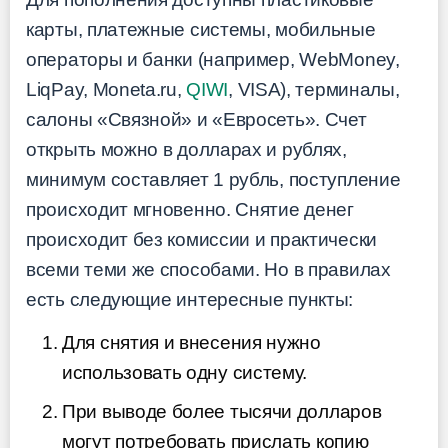
карты, платежные системы, мобильные
операторы и банки (например, WebMoney,
LiqPay, Moneta.ru,
QIWI
, VISA), терминалы,
салоны «Связной» и «Евросеть». Счет
открыть можно в долларах и рублях,
минимум составляет 1 рубль, поступление
происходит мгновенно. Снятие денег
происходит без комиссии и практически
всеми теми же способами. Но в правилах
есть следующие интересные пункты:
Для снятия и внесения нужно
использовать одну систему.
При выводе более тысячи долларов
могут потребовать прислать копию