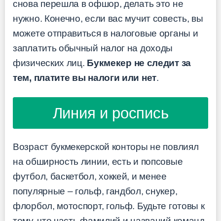
снова перешла в офшор, делать это не
нужно. Конечно, если вас мучит совесть, вы
можете отправиться в налоговые органы и
заплатить обычный налог на доходы
физических лиц.
Букмекер не следит за
тем, платите вы налоги или нет
.
Линия и роспись
Возраст букмекерской конторы не повлиял
на обширность линии, есть и попсовые
футбол, баскетбол, хоккей, и менее
популярные – гольф, гандбол, снукер,
флорбол, мотоспорт, гольф. Будьте готовы к
тому, что часть фамилий и названий команд