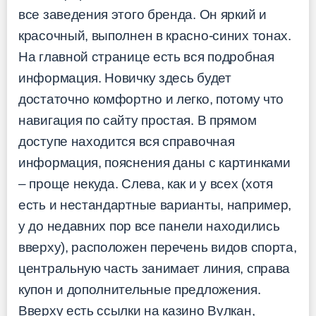
все заведения этого бренда. Он яркий и
красочный, выполнен в красно-синих тонах.
На главной странице есть вся подробная
информация. Новичку здесь будет
достаточно комфортно и легко, потому что
навигация по сайту простая. В прямом
доступе находится вся справочная
информация, пояснения даны с картинками
– проще некуда. Слева, как и у всех (хотя
есть и нестандартные варианты, например,
у
до недавних пор все панели находились
вверху), расположен перечень видов спорта,
центральную часть занимает линия, справа
купон и дополнительные предложения.
Вверху есть ссылки на казино Вулкан,