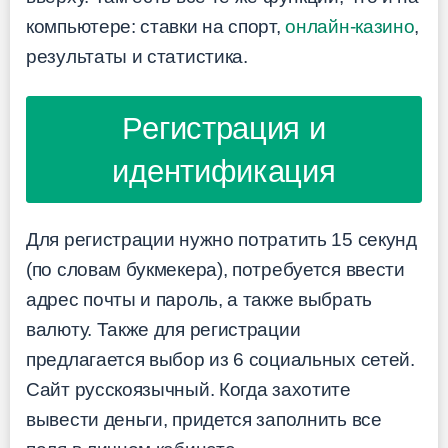
компьютере: ставки на спорт,
онлайн-казино
,
результаты и статистика.
Регистрация и
идентификация
Для регистрации нужно потратить 15 секунд
(по словам букмекера), потребуется ввести
адрес почты и пароль, а также выбрать
валюту. Также для регистрации
предлагается выбор из 6 социальных сетей.
Сайт русскоязычный. Когда захотите
вывести деньги, придется заполнить все