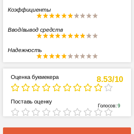
Коэффициенты
Ввод/вывод средств
Надежность
Оценка букмекера
8.53/10
Поставь оценку
Голосов:
9