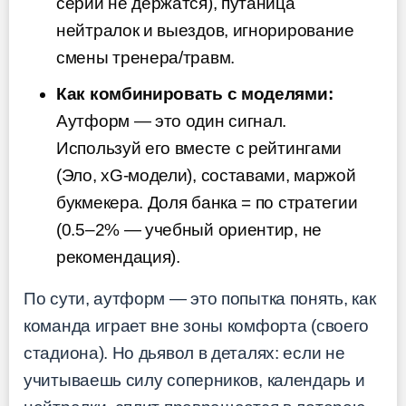
серии не держатся), путаница
нейтралок и выездов, игнорирование
смены тренера/травм.
Как комбинировать с моделями:
Аутформ — это один сигнал.
Используй его вместе с рейтингами
(Эло, xG-модели), составами, маржой
букмекера. Доля банка = по стратегии
(0.5–2% — учебный ориентир, не
рекомендация).
По сути, аутформ — это попытка понять, как
команда играет вне зоны комфорта (своего
стадиона). Но дьявол в деталях: если не
учитываешь силу соперников, календарь и