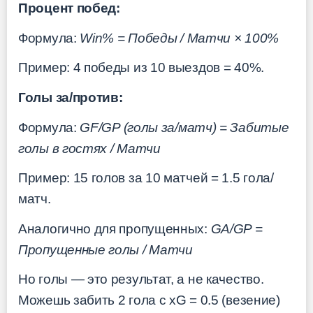
Процент побед:
Формула:
Win% = Победы / Матчи × 100%
Пример: 4 победы из 10 выездов = 40%.
Голы за/против:
Формула:
GF/GP (голы за/матч) = Забитые
голы в гостях / Матчи
Пример: 15 голов за 10 матчей = 1.5 гола/
матч.
Аналогично для пропущенных:
GA/GP =
Пропущенные голы / Матчи
Но голы — это результат, а не качество.
Можешь забить 2 гола с xG = 0.5 (везение)