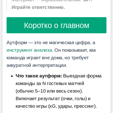
Играйте ответственно.
Коротко о главном
Аутформ — это не магическая цифра, а
инструмент анализа
. Он показывает, как
команда играет вне дома, но требует
аккуратной интерпретации.
Что такое аутформ:
Выездная форма
команды за N гостевых матчей
(обычно 5–10 или весь сезон).
Включает результат (очки, голы) и
качество игры (xG, удары, прессинг).