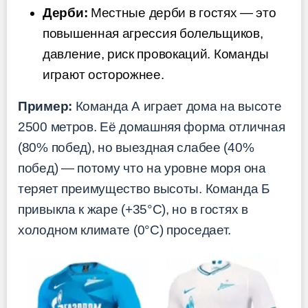
Дерби:
Местные дерби в гостях — это
повышенная агрессия болельщиков,
давление, риск провокаций. Команды
играют осторожнее.
Пример:
Команда А играет дома на высоте
2500 метров. Её домашняя форма отличная
(80% побед), но выездная слабее (40%
побед) — потому что на уровне моря она
теряет преимущество высоты. Команда Б
привыкла к жаре (+35°C), но в гостях в
холодном климате (0°C) проседает.