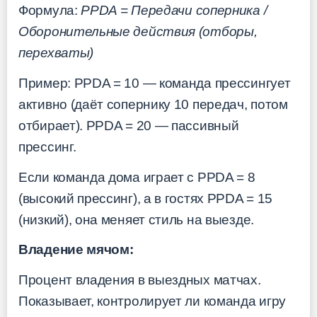
Формула:
PPDA = Передачи соперника /
Оборонительные действия (отборы,
перехваты)
Пример: PPDA = 10 — команда прессингует
активно (даёт сопернику 10 передач, потом
отбирает). PPDA = 20 — пассивный
прессинг.
Если команда дома играет с PPDA = 8
(высокий прессинг), а в гостях PPDA = 15
(низкий), она меняет стиль на выезде.
Владение мячом:
Процент владения в выездных матчах.
Показывает, контролирует ли команда игру