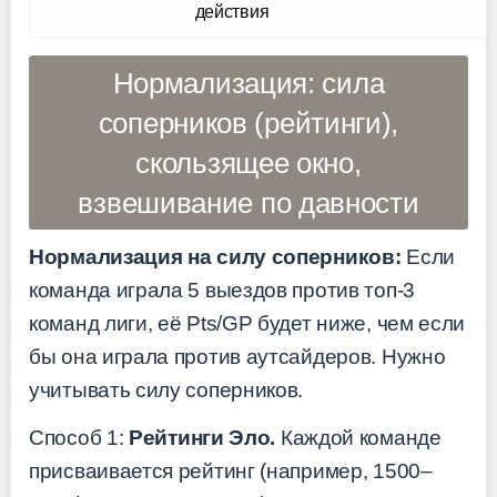
действия
Нормализация: сила
соперников (рейтинги),
скользящее окно,
взвешивание по давности
Нормализация на силу соперников:
Если
команда играла 5 выездов против топ-3
команд лиги, её Pts/GP будет ниже, чем если
бы она играла против аутсайдеров. Нужно
учитывать силу соперников.
Способ 1:
Рейтинги Эло.
Каждой команде
присваивается рейтинг (например, 1500–