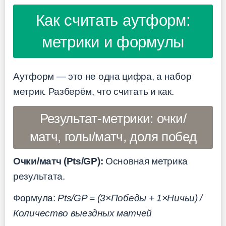
Как считать аутформ:
метрики и формулы
Аутформ — это не одна цифра, а набор
метрик. Разберём, что считать и как.
Результат-метрики: очки/
матч, голы/матч, доля побед
Очки/матч (Pts/GP):
Основная метрика
результата.
Формула:
Pts/GP = (3×Победы + 1×Ничьи) /
Количество выездных матчей