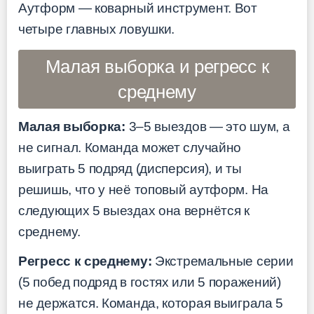
Аутформ — коварный инструмент. Вот
четыре главных ловушки.
Малая выборка и регресс к
среднему
Малая выборка:
3–5 выездов — это шум, а
не сигнал. Команда может случайно
выиграть 5 подряд (дисперсия), и ты
решишь, что у неё топовый аутформ. На
следующих 5 выездах она вернётся к
среднему.
Регресс к среднему:
Экстремальные серии
(5 побед подряд в гостях или 5 поражений)
не держатся. Команда, которая выиграла 5