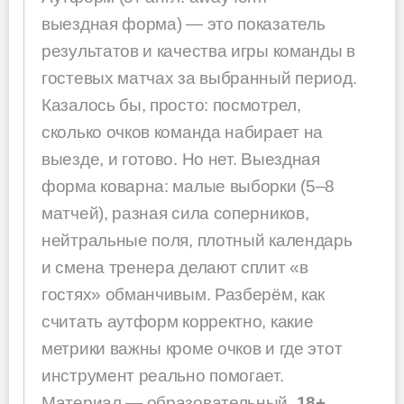
выездная форма) — это показатель
результатов и качества игры команды в
гостевых матчах за выбранный период.
Казалось бы, просто: посмотрел,
сколько очков команда набирает на
выезде, и готово. Но нет. Выездная
форма коварна: малые выборки (5–8
матчей), разная сила соперников,
нейтральные поля, плотный календарь
и смена тренера делают сплит «в
гостях» обманчивым. Разберём, как
считать аутформ корректно, какие
метрики важны кроме очков и где этот
инструмент реально помогает.
Материал — образовательный.
18+.