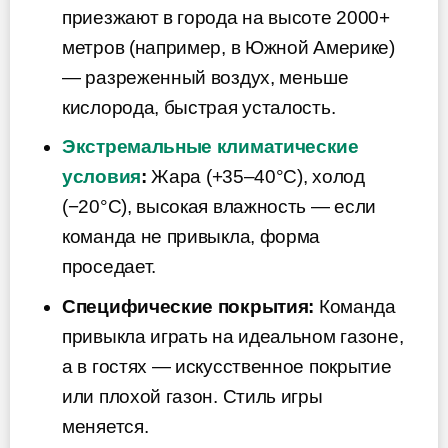
приезжают в города на высоте 2000+
метров (например, в Южной Америке)
— разреженный воздух, меньше
кислорода, быстрая усталость.
Экстремальные климатические
условия
:
Жара (+35–40°C), холод
(−20°C), высокая влажность — если
команда не привыкла, форма
проседает.
Специфические покрытия:
Команда
привыкла играть на идеальном газоне,
а в гостях — искусственное покрытие
или плохой газон. Стиль игры
меняется.