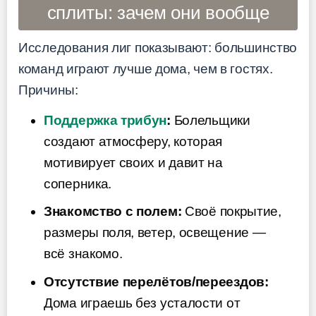
сплиты: зачем они вообще
Исследования лиг показывают: большинство
команд играют лучше дома, чем в гостях.
Причины:
Поддержка трибун
:
Болельщики
создают атмосферу, которая
мотивирует своих и давит на
соперника.
Знакомство с полем:
Своё покрытие,
размеры поля, ветер, освещение —
всё знакомо.
Отсутствие перелётов/переездов:
Дома играешь без усталости от