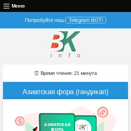
Меню
Меню
Попробуйте наш
Telegram BOT!
⏰ Время чтения: 21 минута
Азиатская фора (гандикап)