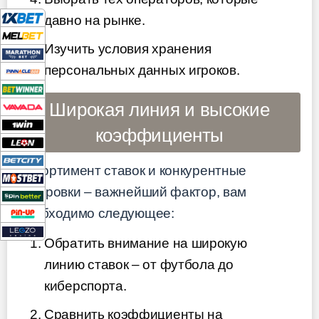
давно на рынке.
Изучить условия хранения
персональных данных игроков.
Широкая линия и высокие
коэффициенты
Ассортимент ставок и конкурентные
котировки – важнейший фактор, вам
необходимо следующее:
Обратить внимание на широкую
линию ставок – от футбола до
киберспорта.
Сравнить коэффициенты на