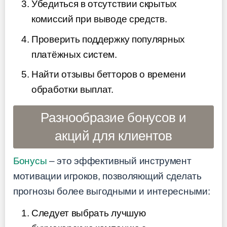
Убедиться в отсутствии скрытых
комиссий при выводе средств.
Проверить поддержку популярных
платёжных систем.
Найти отзывы бетторов о времени
обработки выплат.
Разнообразие бонусов и
акций для клиентов
Бонусы
– это эффективный инструмент
мотивации игроков, позволяющий сделать
прогнозы более выгодными и интересными:
Следует выбрать лучшую