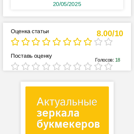
20/05/2025
Оценка статьи
8.00/10
Поставь оценку
Голосов:
18