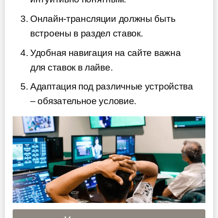
Онлайн-трансляции должны быть
встроены в раздел ставок.
Удобная навигация на сайте важна
для ставок в лайве.
Адаптация под различные устройства
– обязательное условие.