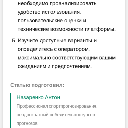
необходимо проанализировать
удобство использования,
пользовательские оценки и
технические возможности платформы.
Изучите доступные варианты и
определитесь с оператором,
максимально соответствующим вашим
ожиданиям и предпочтениям.
Статью подготовил:
Назаренко Антон
Профессионал спортпрогнозирования,
неоднократный победитель конкурсов
прогнозов.