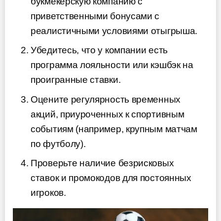
букмекерскую компанию с
приветственными бонусами с
реалистичными условиями отыгрыша.
Убедитесь, что у компании есть
программа лояльности или кэшбэк на
проигранные ставки.
Оцените регулярность временных
акций, приуроченных к спортивным
событиям (например, крупным матчам
по футболу).
Проверьте наличие безрисковых
ставок и промокодов для постоянных
игроков.