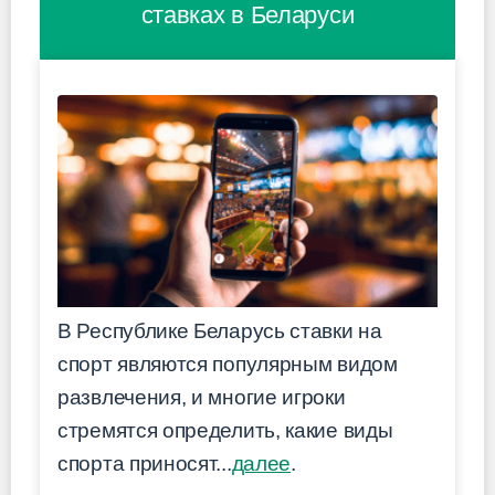
ставках в Беларуси
В Республике Беларусь ставки на
спорт являются популярным видом
развлечения, и многие игроки
стремятся определить, какие виды
спорта приносят...
далее
.