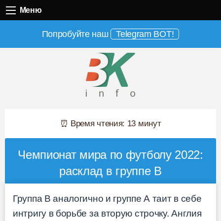
Меню
Меню
Попробуйте наш
Telegram BOT!
⏰ Время чтения: 13 минут
Чемпионат мира по футболу 2022:
расклад в группе B
Группа B аналогично и группе А таит в себе
интригу в борьбе за вторую строчку. Англия