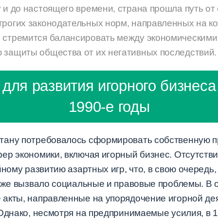
 и до настоящего времени, страна прошла путь от
трогих законодательных норм, направленных на ко
 стремится балансировать между экономическими
 защиты общества от их негативных последствий.
для развития игорного бизнеса
1990-е годы
тану потребовалось сформировать собственную п
ер экономики, включая игорный бизнес. Отсутствие
йному развитию азартных игр, что, в свою очередь
кже вызвало социальные и правовые проблемы. В о
акты, направленные на упорядочение игорной де
Однако, несмотря на предпринимаемые усилия, в 1