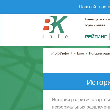
Наш сайт пост
Наша цель - по
ограничений.
РЕЙТИНГ
✅ БК-Инфо
⭐ Блог
История разв
Истори
История развития азартны
неформальных развлечений