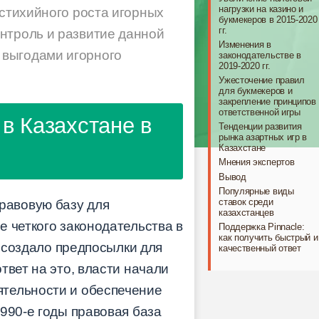
нагрузки на казино и
 стихийного роста игорных
букмекеров в 2015-2020
гг.
нтроль и развитие данной
Изменения в
 выгодами игорного
законодательстве в
2019-2020 гг.
Ужесточение правил
для букмекеров и
закрепление принципов
ответственной игры
 в Казахстане в
Тенденции развития
рынка азартных игр в
Казахстане
Мнения экспертов
Вывод
Популярные виды
ставок среди
равовую базу для
казахстанцев
 четкого законодательства в
Поддержка Pinnacle:
как получить быстрый и
, создало предпосылки для
качественный ответ
твет на это, власти начали
ятельности и обеспечение
990-е годы правовая база