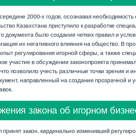
в середине 2000-х годов, осознавая необходимость
льство Казахстана приступило к разработке специ
го документа было создание четких правил и усло
изация их негативного влияния на общество. В пр
опыт регулирования игорной сферы, а также спец
вное участие в обсуждении законопроекта принима
что позволило учесть различные точки зрения и и
кумент, направленный на создание прозрачной и 
авок.
ения закона об игорном бизне
л принят закон, кардинально изменивший регулиро