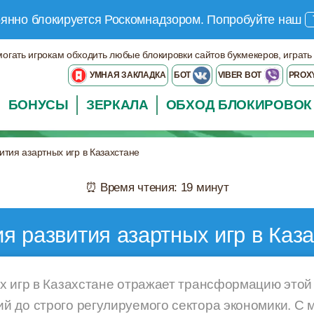
оянно блокируется Роскомнадзором.
Попробуйте наш
могать игрокам обходить любые блокировки сайтов букмекеров, играть
УМНАЯ ЗАКЛАДКА
БОТ
VIBER BOT
PROX
БОНУСЫ
ЗЕРКАЛА
ОБХОД БЛОКИРОВОК
ития азартных игр в Казахстане
⏰ Время чтения: 19 минут
я развития азартных игр в Каз
х игр в Казахстане отражает трансформацию этой
 до строго регулируемого сектора экономики. С 