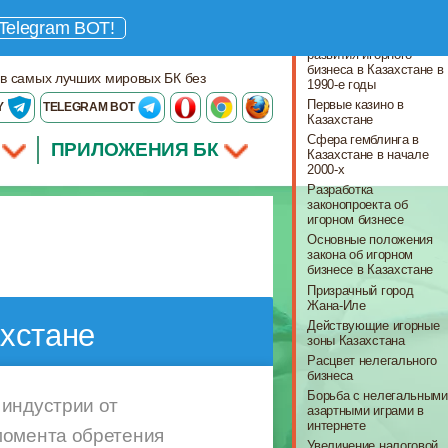
Что важно знать
Telegram BOT!
Правовая база для
развития игорного
бизнеса в Казахстане в
 в самых лучших мировых БК без
1990-е годы
Первые казино в
Y
TELEGRAM BOT
Казахстане
Сфера гемблинга в
ПРИЛОЖЕНИЯ БК
Казахстане в начале
2000-х
Разработка
законопроекта об
игорном бизнесе
Основные положения
закона об игорном
бизнесе в Казахстане
Призрачный город
Жана-Иле
Действующие игорные
ахстане
зоны Казахстана
Расцвет нелегального
бизнеса
Борьба с нелегальными
 индустрии от
азартными играми в
интернете
момента обретения
Увеличение налоговой