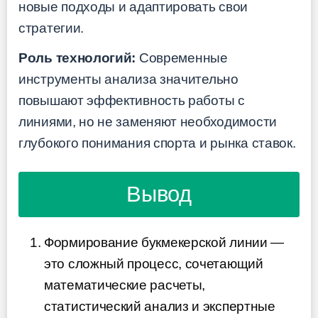
новые подходы и адаптировать свои
стратегии.
Роль технологий:
Современные
инструменты анализа значительно
повышают эффективность работы с
линиями, но не заменяют необходимости
глубокого понимания спорта и рынка ставок.
Вывод
Формирование букмекерской линии —
это сложный процесс, сочетающий
математические расчеты,
статистический анализ и экспертные