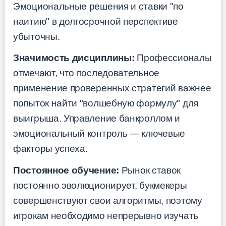
Эмоциональные решения и ставки "по
наитию" в долгосрочной перспективе
убыточны.
Значимость дисциплины:
Профессионалы
отмечают, что последовательное
применение проверенных стратегий важнее
попыток найти "волшебную формулу" для
выигрыша. Управление банкроллом и
эмоциональный контроль — ключевые
факторы успеха.
Постоянное обучение:
Рынок ставок
постоянно эволюционирует, букмекеры
совершенствуют свои алгоритмы, поэтому
игрокам необходимо непрерывно изучать