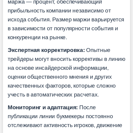
маржа — процент, обеспечивающий
прибыльность компании независимо от
исхода события. Размер маржи варьируется
в зависимости от популярности события и
конкуренции на рынке.
Экспертная корректировка:
Опытные
трейдеры могут вносить коррективы в линию
на основе инсайдерской информации,
оценки общественного мнения и других
качественных факторов, которые сложно
учесть в автоматических расчетах.
Мониторинг и адаптация:
После
публикации линии букмекеры постоянно
отслеживают активность игроков, движение