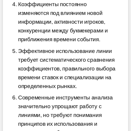
Коэффициенты постоянно
изменяются под влиянием новой
информации, активности игроков,
конкуренции между букмекерами и
приближения времени события.
Эффективное использование линии
требует систематического сравнения
коэффициентов, правильного выбора
времени ставок и специализации на
определенных рынках.
Современные инструменты анализа
значительно упрощают работу с
линиями, но требуют понимания
принципов их использования и