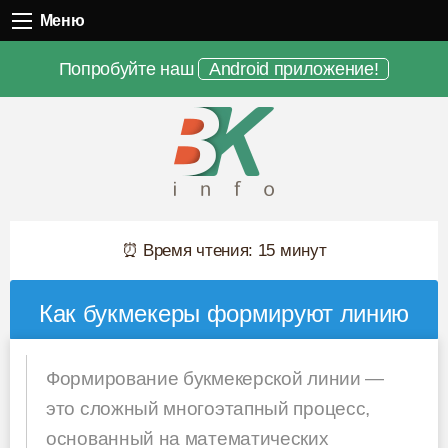
Меню
Меню
Попробуйте наш
Android приложение!
⏰ Время чтения: 15 минут
Как букмекеры формируют линию
Формирование букмекерской линии —
это сложный многоэтапный процесс,
основанный на математических