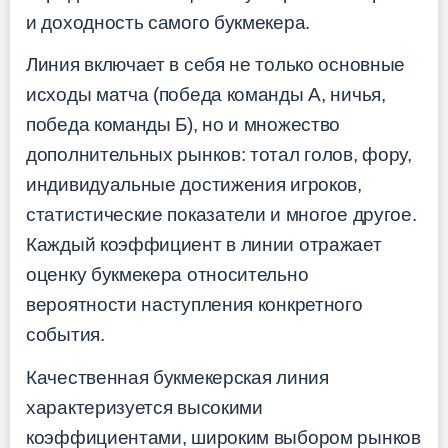
и доходность самого букмекера.
Линия включает в себя не только основные
исходы матча (победа команды А, ничья,
победа команды Б), но и множество
дополнительных рынков: тотал голов, фору,
индивидуальные достижения игроков,
статистические показатели и многое другое.
Каждый коэффициент в линии отражает
оценку букмекера относительно
вероятности наступления конкретного
события.
Качественная букмекерская линия
характеризуется высокими
коэффициентами, широким выбором рынков