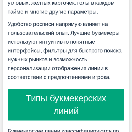
угловых, желтых карточек, голы в каждом
тайме и многие другие параметры.
Удобство росписи напрямую влияет на
пользовательский опыт. Лучшие букмекеры
используют интуитивно понятные
интерфейсы, фильтры для быстрого поиска
нужных рынков и возможность
персонализации отображения линии в
соответствии с предпочтениями игрока.
Типы букмекерских
линий
Букмекерские линии классифицируются по