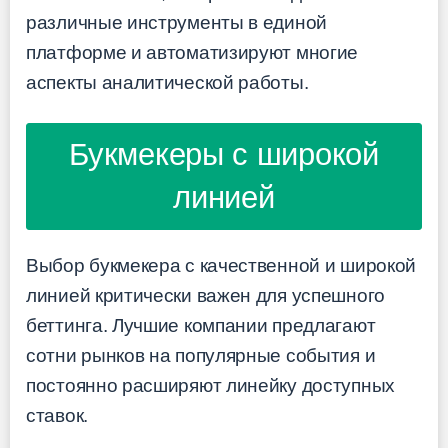
различные инструменты в единой
платформе и автоматизируют многие
аспекты аналитической работы.
Букмекеры с широкой
линией
Выбор букмекера с качественной и широкой
линией критически важен для успешного
беттинга. Лучшие компании предлагают
сотни рынков на популярные события и
постоянно расширяют линейку доступных
ставок.