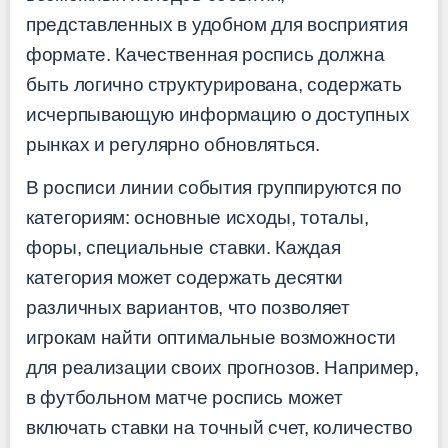
представленных в удобном для восприятия
формате. Качественная роспись должна
быть логично структурирована, содержать
исчерпывающую информацию о доступных
рынках и регулярно обновляться.
В росписи линии события группируются по
категориям: основные исходы, тоталы,
форы, специальные ставки. Каждая
категория может содержать десятки
различных вариантов, что позволяет
игрокам найти оптимальные возможности
для реализации своих прогнозов. Например,
в футбольном матче роспись может
включать ставки на точный счет, количество