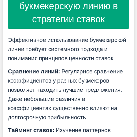
букмекерскую линию в
стратегии ставок
Эффективное использование букмекерской
линии требует системного подхода и
понимания принципов ценности ставок.
Сравнение линий:
Регулярное сравнение
коэффициентов у разных букмекеров
позволяет находить лучшие предложения.
Даже небольшие различия в
коэффициентах существенно влияют на
долгосрочную прибыльность.
Тайминг ставок:
Изучение паттернов