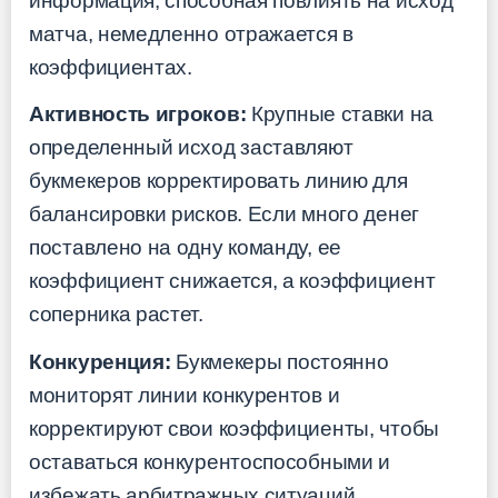
информация, способная повлиять на исход
матча, немедленно отражается в
коэффициентах.
Активность игроков:
Крупные ставки на
определенный исход заставляют
букмекеров корректировать линию для
балансировки рисков. Если много денег
поставлено на одну команду, ее
коэффициент снижается, а коэффициент
соперника растет.
Конкуренция:
Букмекеры постоянно
мониторят линии конкурентов и
корректируют свои коэффициенты, чтобы
оставаться конкурентоспособными и
избежать арбитражных ситуаций.