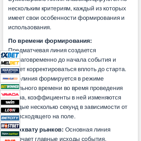
нескольким критериям, каждый из которых
имеет свои особенности формирования и
использования.
По времени формирования:
Предматчевая линия создается
заблаговременно до начала события и
может корректироваться вплоть до старта.
Live-линия формируется в режиме
реального времени во время проведения
матча, коэффициенты в ней изменяются
каждые несколько секунд в зависимости от
происходящего на поле.
По охвату рынков:
Основная линия
включает главные исходы события,