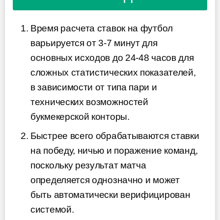
Время расчета ставок на футбол
варьируется от 3-7 минут для
основных исходов до 24-48 часов для
сложных статистических показателей,
в зависимости от типа пари и
технических возможностей
букмекерской конторы.
Быстрее всего обрабатываются ставки
на победу, ничью и поражение команд,
поскольку результат матча
определяется однозначно и может
быть автоматически верифицирован
системой.