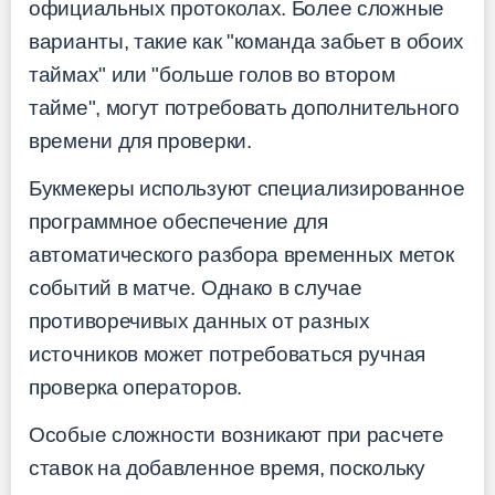
официальных протоколах. Более сложные
варианты, такие как "команда забьет в обоих
таймах" или "больше голов во втором
тайме", могут потребовать дополнительного
времени для проверки.
Букмекеры используют специализированное
программное обеспечение для
автоматического разбора временных меток
событий в матче. Однако в случае
противоречивых данных от разных
источников может потребоваться ручная
проверка операторов.
Особые сложности возникают при расчете
ставок на добавленное время, поскольку