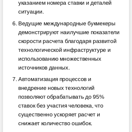
указанием номера ставки и деталей
ситуации.
Ведущие международные букмекеры
демонстрируют наилучшие показатели
скорости расчета благодаря развитой
технологической инфраструктуре и
использованию множественных
источников данных.
Автоматизация процессов и
внедрение новых технологий
позволяют обрабатывать до 95%
ставок без участия человека, что
существенно ускоряет расчет и
снижает количество ошибок.