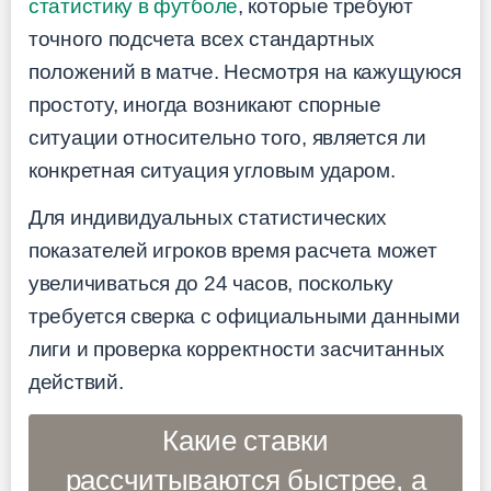
статистику в футболе
, которые требуют
точного подсчета всех стандартных
положений в матче. Несмотря на кажущуюся
простоту, иногда возникают спорные
ситуации относительно того, является ли
конкретная ситуация угловым ударом.
Для индивидуальных статистических
показателей игроков время расчета может
увеличиваться до 24 часов, поскольку
требуется сверка с официальными данными
лиги и проверка корректности засчитанных
действий.
Какие ставки
рассчитываются быстрее, а