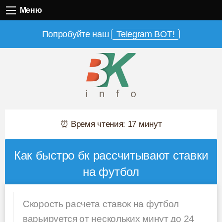
Меню
Меню
Попробуйте наш
Telegram BOT!
⏰ Время чтения: 17 минут
Как быстро бк рассчитывают ставки
на футбол
Скорость расчета ставок на футбол
варьируется от нескольких минут до 24