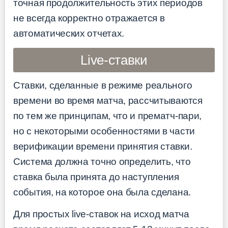
точная продолжительность этих периодов
не всегда корректно отражается в
автоматических отчетах.
Live-ставки
Ставки, сделанные в режиме реального
времени во время матча, рассчитываются
по тем же принципам, что и прематч-пари,
но с некоторыми особенностями в части
верификации времени принятия ставки.
Система должна точно определить, что
ставка была принята до наступления
события, на которое она была сделана.
Для простых live-ставок на исход матча