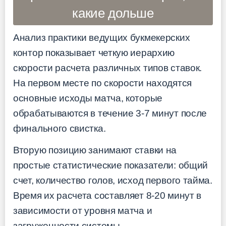
какие дольше
Анализ практики ведущих букмекерских
контор показывает четкую иерархию
скорости расчета различных типов ставок.
На первом месте по скорости находятся
основные исходы матча, которые
обрабатываются в течение 3-7 минут после
финального свистка.
Вторую позицию занимают ставки на
простые статистические показатели: общий
счет, количество голов, исход первого тайма.
Время их расчета составляет 8-20 минут в
зависимости от уровня матча и
загруженности системы.