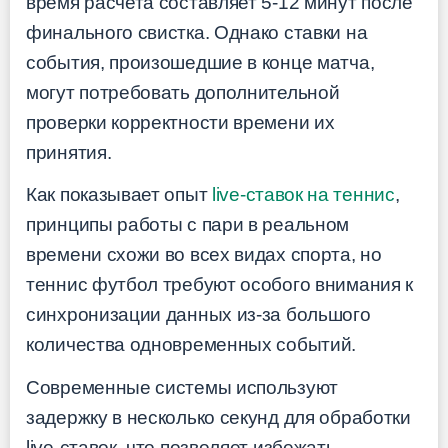
время расчета составляет 5-12 минут после
финального свистка. Однако ставки на
события, произошедшие в конце матча,
могут потребовать дополнительной
проверки корректности времени их
принятия.
Как показывает опыт
live-ставок на теннис
,
принципы работы с пари в реальном
времени схожи во всех видах спорта, но
теннис футбол требуют особого внимания к
синхронизации данных из-за большого
количества одновременных событий.
Современные системы используют
задержку в несколько секунд для обработки
live-ставок, что позволяет избежать