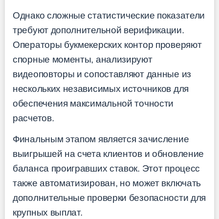
Однако сложные статистические показатели
требуют дополнительной верификации.
Операторы букмекерских контор проверяют
спорные моменты, анализируют
видеоповторы и сопоставляют данные из
нескольких независимых источников для
обеспечения максимальной точности
расчетов.
Финальным этапом является зачисление
выигрышей на счета клиентов и обновление
баланса проигравших ставок. Этот процесс
также автоматизирован, но может включать
дополнительные проверки безопасности для
крупных выплат.