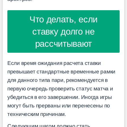
Что делать, если
ставку долго не
рассчитывают
Если время ожидания расчета ставки
превышает стандартные временные рамки
для данного типа пари, рекомендуется в
первую очередь проверить статус матча и
убедиться в его завершении. Иногда игры
могут быть прерваны или перенесены по
техническим причинам.
Следующим шагом должно стать