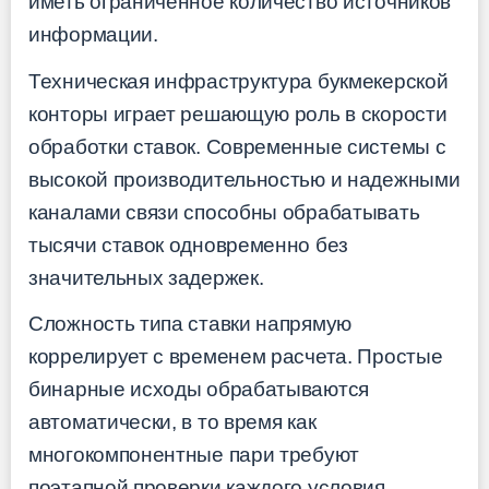
иметь ограниченное количество источников
информации.
Техническая инфраструктура букмекерской
конторы играет решающую роль в скорости
обработки ставок. Современные системы с
высокой производительностью и надежными
каналами связи способны обрабатывать
тысячи ставок одновременно без
значительных задержек.
Сложность типа ставки напрямую
коррелирует с временем расчета. Простые
бинарные исходы обрабатываются
автоматически, в то время как
многокомпонентные пари требуют
поэтапной проверки каждого условия.