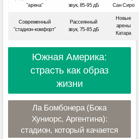
"арена"
звук, 85-95 дБ
Сан Сиро
Новые
Современный
Рассеянный
арены
"стадион-комфорт"
звук, 75-85 дБ
Катара
Южная Америка:
страсть как образ
жизни
Ла Бомбонера (Бока
Хуниорс, Аргентина):
стадион, который качается