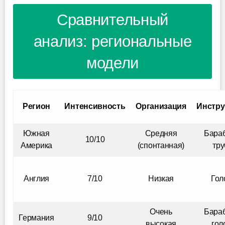
Сравнительный
анализ: региональные
модели
Регион
Интенсивность
Организация
Инстр
Южная
Средняя
Бара
10/10
Америка
(спонтанная)
тр
Англия
7/10
Низкая
Гол
Очень
Бара
Германия
9/10
высокая
гол