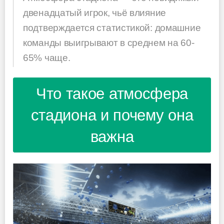
двенадцатый игрок, чьё влияние
подтверждается статистикой: домашние
команды выигрывают в среднем на 60-
65% чаще.
Что такое атмосфера
стадиона и почему она
важна