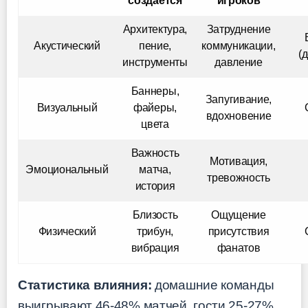
создаётся
игроков
Архитектура,
Затруднение
Акустический
пение,
коммуникации,
(
инструменты
давление
Баннеры,
Запугивание,
Визуальный
файеры,
вдохновение
цвета
Важность
Мотивация,
Эмоциональный
матча,
тревожность
история
Близость
Ощущение
Физический
трибун,
присутствия
вибрация
фанатов
Статистика влияния:
домашние команды
выигрывают 46-48% матчей, гости 25-27%,