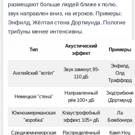
размещают больше людей ближе к полю,
звук направлен вниз, на игроков. Примеры:
Энфилд, Жёлтая стена Дортмунда. Пологие
трибуны менее интенсивны.
Акустический
Тип
Примеры
эффект
Энфилд,
Звук замкнут, 95-
Английский "котёл"
Олд
110 дБ
Траффорд
Направленный
Зюдтрибюне
Немецкая "стена"
рёв 100+ дБ
(Дортмунд)
Южноамериканская
Клаустрофобный
Ла
"коробка"
эффект, 105+ дБ
Бомбонера
Средиземноморская
Распределённый
Камп Ноу,