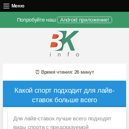
Меню
Меню
Попробуйте наш
Android приложение!
⏰ Время чтения: 26 минут
Какой спорт подходит для лайв-
ставок больше всего
Для лайв-ставок лучше всего подходят
виды спорта с предсказуемой