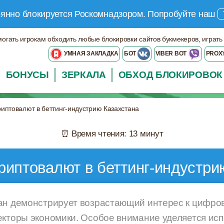
оянно блокируется Роскомнадзором.
Попробуйте наш
могать игрокам обходить любые блокировки сайтов букмекеров, играть
УМНАЯ ЗАКЛАДКА
БОТ
VIBER BOT
PROX
БОНУСЫ
ЗЕРКАЛА
ОБХОД БЛОКИРОВОК
иптовалют в беттинг-индустрию Казахстана
⏰ Время чтения: 13 минут
риптовалют в беттинг-индустри
ан демонстрирует возрастающий интерес к цифров
екторы экономики. Особое внимание уделяется ис