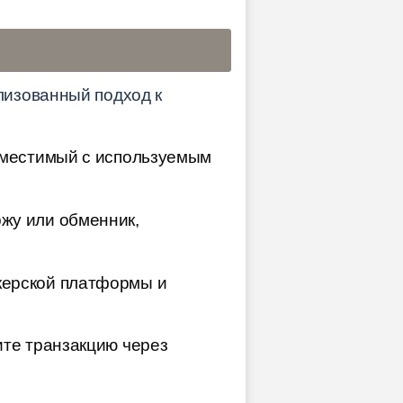
лизованный подход к
овместимый с используемым
жу или обменник,
керской платформы и
ите транзакцию через