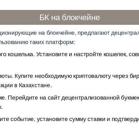
БК на блокчейне
ционирующие на блокчейне, предлагают децентра
ользованию таких платформ:
го кошелька. Установите и настройте кошелек, с
юты. Купите необходимую криптовалюту через бир
ции в Казахстане.​
е. Перейдите на сайт децентрализованной букме
​
ите событие, установите сумму ставки и подтверд