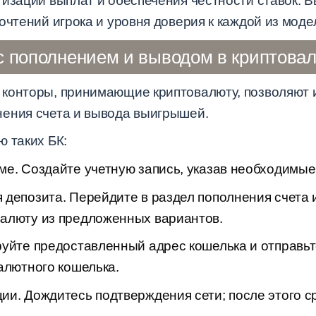
тизации выплат и обеспечения честности ставок. 
очтений игрока и уровня доверия к каждой из модел
с пополнением и выводом в криптова
конторы, принимающие криптовалюту, позволяют 
ения счета и вывода выигрышей.
 таких БК:
ме. Создайте учетную запись, указав необходимые
 депозита. Перейдите в раздел пополнения счета 
алюту из предложенных вариантов.​
руйте предоставленный адрес кошелька и отправь
алютного кошелька.​
и. Дождитесь подтверждения сети; после этого с