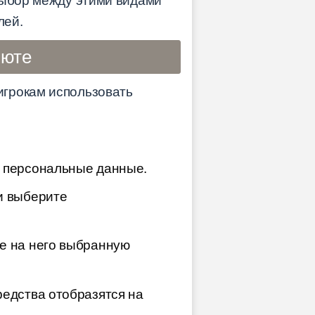
Выбор между этими видами
ей.​
люте
игрокам использовать
 персональные данные.​
и выберите
те на него выбранную
редства отобразятся на