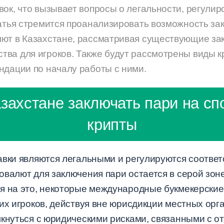
ок, что вызывает вопросы о легальности, регулир
татья стремится проанализировать возможность зак
ют в Казахстане, рассматривая существующие за
ва для игроков. Также будут рассмотрены виды 
дации по началу работы с ними.​
захстане заключать пари на с
крипты
авки являются легальными и регулируются соотве
валют для заключения пари остается в серой зоне 
я на это, некоторые международные букмекерски
их игроков, действуя вне юрисдикции местных орг
лкнуться с юридическими рисками, связанными с о