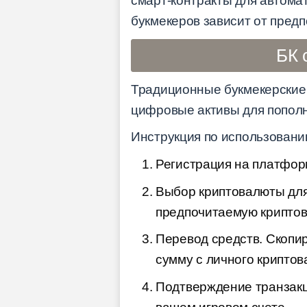
смарт-контракты для автома
букмекеров зависит от предп
БК 
Традиционные букмекерские 
цифровые активы для пополн
Инструкция по использованию
Регистрация на платфор
Выбор криптовалюты для
предпочитаемую криптов
Перевод средств. Скопи
сумму с личного криптов
Подтверждение транзакци