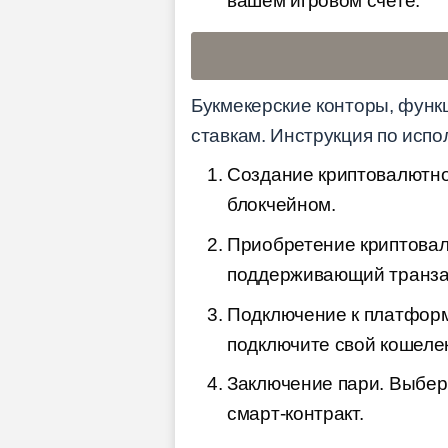
вашем игровом счете.​
Букмекерские конторы, функ
ставкам. Инструкция по исп
Создание криптовалютно
блокчейном.​
Приобретение криптовал
поддерживающий транзак
Подключение к платформ
подключите свой кошелек.
Заключение пари. Выбер
смарт-контракт.​