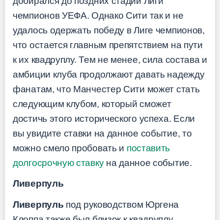
добирался до поздних стадий Лиги
чемпионов УЕФА. Однако Сити так и не
удалось одержать победу в Лиге чемпионов,
что остается главным препятствием на пути
к их квадруплу. Тем не менее, сила состава и
амбиции клуба продолжают давать надежду
фанатам, что Манчестер Сити может стать
следующим клубом, который сможет
достичь этого исторического успеха. Если
вы увидите ставки на данное событие, то
можно смело пробовать и
поставить
долгосрочную ставку
на данное событие.
Ливерпуль
Ливерпуль
под руководством Юргена
Клоппа также был близок к квадруплу.