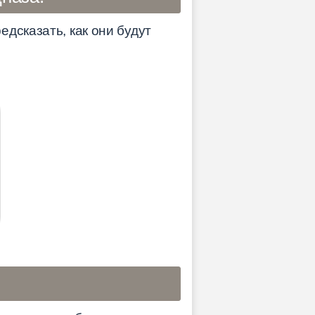
дсказать, как они будут