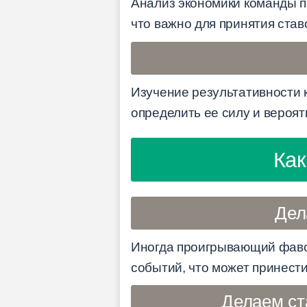
Анализ экономики команды по
что важно для принятия став
Изучение результативности 
определить ее силу и вероят
Как
Дел
Иногда проигрывающий фаво
событий, что может принест
Делаем ста