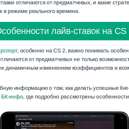
-ставки отличаются от предматчевых, и какие страт
к в режиме реального времени.
собенности лайв-ставок на CS
ерспорт
, особенно на CS 2, важно понимать особенн
тличаются от предматчевых не только возможност
лее динамичным изменением коэффициентов и воз
ную информацию о том, как делать успешные live-
е
БК-инфо
, где подробно рассмотрены особенности 