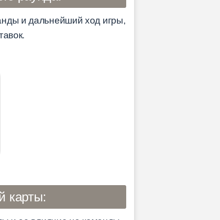
анды и дальнейший ход игры,
тавок.
й карты: