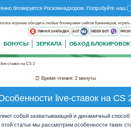
оянно блокируется Роскомнадзором.
Попробуйте наш
могать игрокам обходить любые блокировки сайтов букмекеров, играть
УМНАЯ ЗАКЛАДКА
БОТ
VIBER BOT
PROX
БОНУСЫ
ЗЕРКАЛА
ОБХОД БЛОКИРОВОК
live-ставок на CS 2
⏰ Время чтения: 2 минуты
Особенности live-ставок на CS 
авляют собой захватывающий и динамичный способ 
 этой статье мы рассмотрим особенности таких ст