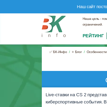
Наш сайт пост
Наша цель - по
ограничений.
РЕЙТИНГ
✅ БК-Инфо
⭐ Блог
Особенности 
Live-ставки на CS 2 предст
киберспортивные события. В