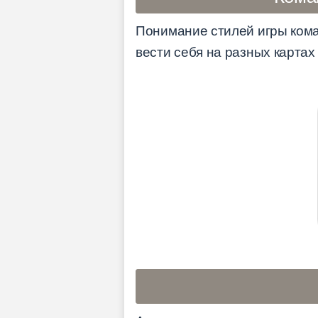
Понимание стилей игры коман
вести себя на разных картах