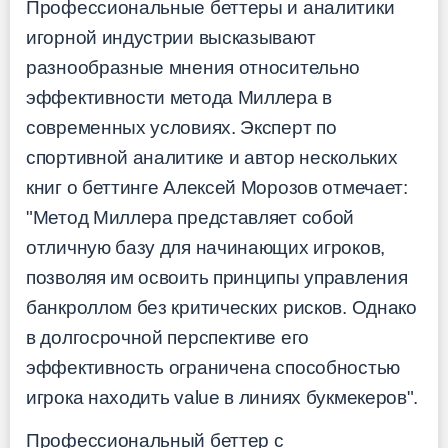
Профессиональные беттеры и аналитики
игорной индустрии высказывают
разнообразные мнения относительно
эффективности метода Миллера в
современных условиях. Эксперт по
спортивной аналитике и автор нескольких
книг о беттинге Алексей Морозов отмечает:
"Метод Миллера представляет собой
отличную базу для начинающих игроков,
позволяя им освоить принципы управления
банкроллом без критических рисков. Однако
в долгосрочной перспективе его
эффективность ограничена способностью
игрока находить value в линиях букмекеров".
Профессиональный беттер с