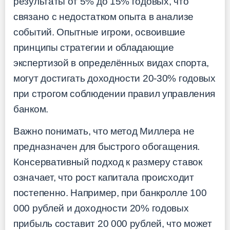
результаты от 5% до 15% годовых, что
связано с недостатком опыта в анализе
событий. Опытные игроки, освоившие
принципы стратегии и обладающие
экспертизой в определённых видах спорта,
могут достигать доходности 20-30% годовых
при строгом соблюдении правил управления
банком.
Важно понимать, что метод Миллера не
предназначен для быстрого обогащения.
Консервативный подход к размеру ставок
означает, что рост капитала происходит
постепенно. Например, при банкролле 100
000 рублей и доходности 20% годовых
прибыль составит 20 000 рублей, что может