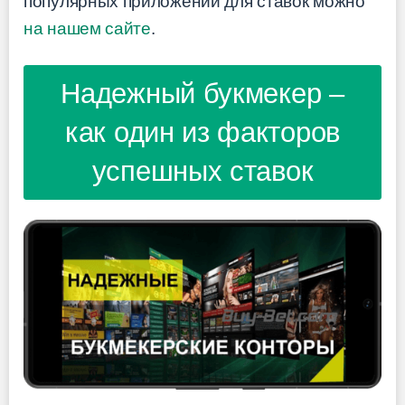
популярных приложений для ставок можно
на нашем сайте
.
Надежный букмекер –
как один из факторов
успешных ставок