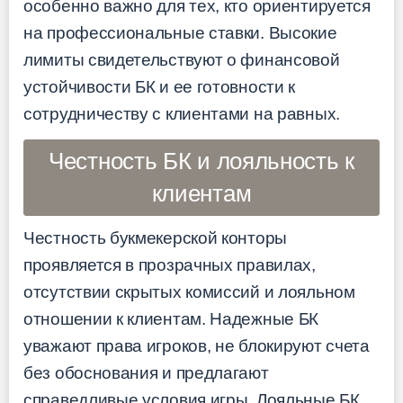
особенно важно для тех, кто ориентируется
на профессиональные ставки. Высокие
лимиты свидетельствуют о финансовой
устойчивости БК и ее готовности к
сотрудничеству с клиентами на равных.
Честность БК и лояльность к
клиентам
Честность букмекерской конторы
проявляется в прозрачных правилах,
отсутствии скрытых комиссий и лояльном
отношении к клиентам. Надежные БК
уважают права игроков, не блокируют счета
без обоснования и предлагают
справедливые условия игры. Лояльные БК