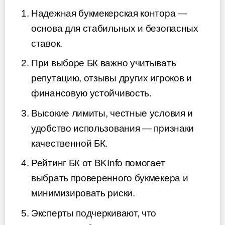
Надежная букмекерская контора —
основа для стабильных и безопасных
ставок.
При выборе БК важно учитывать
репутацию, отзывы других игроков и
финансовую устойчивость.
Высокие лимиты, честные условия и
удобство использования — признаки
качественной БК.
Рейтинг БК от BKInfo помогает
выбрать проверенного букмекера и
минимизировать риски.
Эксперты подчеркивают, что