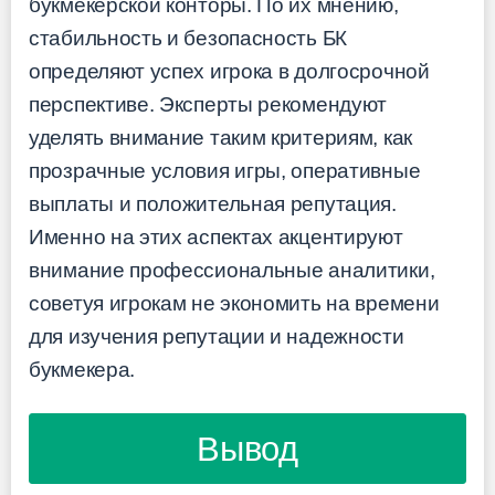
букмекерской конторы. По их мнению,
стабильность и безопасность БК
определяют успех игрока в долгосрочной
перспективе. Эксперты рекомендуют
уделять внимание таким критериям, как
прозрачные условия игры, оперативные
выплаты и положительная репутация.
Именно на этих аспектах акцентируют
внимание профессиональные аналитики,
советуя игрокам не экономить на времени
для изучения репутации и надежности
букмекера.
Вывод