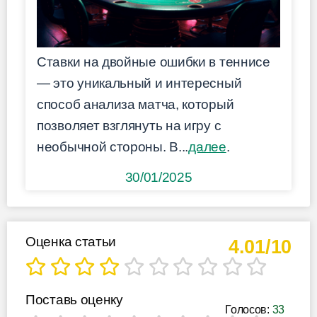
Ставки на двойные ошибки в теннисе
— это уникальный и интересный
способ анализа матча, который
позволяет взглянуть на игру с
необычной стороны. В...
далее
.
30/01/2025
Оценка статьи
4.01/10
Поставь оценку
Голосов:
33