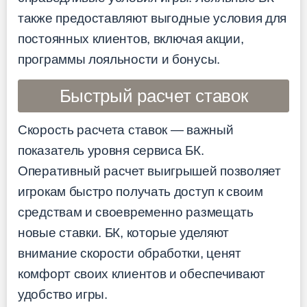
также предоставляют выгодные условия для
постоянных клиентов, включая акции,
программы лояльности и бонусы.
Быстрый расчет ставок
Скорость расчета ставок — важный
показатель уровня сервиса БК.
Оперативный расчет выигрышей позволяет
игрокам быстро получать доступ к своим
средствам и своевременно размещать
новые ставки. БК, которые уделяют
внимание скорости обработки, ценят
комфорт своих клиентов и обеспечивают
удобство игры.