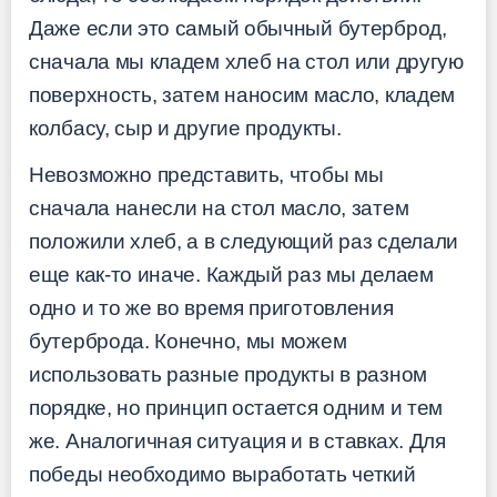
Даже если это самый обычный бутерброд,
сначала мы кладем хлеб на стол или другую
поверхность, затем наносим масло, кладем
колбасу, сыр и другие продукты.
Невозможно представить, чтобы мы
сначала нанесли на стол масло, затем
положили хлеб, а в следующий раз сделали
еще как-то иначе. Каждый раз мы делаем
одно и то же во время приготовления
бутерброда. Конечно, мы можем
использовать разные продукты в разном
порядке, но принцип остается одним и тем
же. Аналогичная ситуация и в ставках. Для
победы необходимо выработать четкий