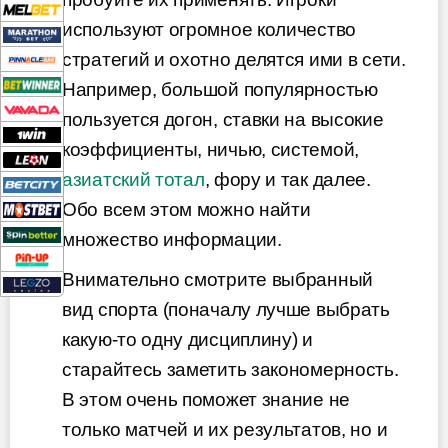
используют огромное количество
стратегий и охотно делятся ими в сети.
Например, большой популярностью
пользуется догон, ставки на высокие
коэффициенты, ничью, системой,
азиатский тотал
, фору и так далее.
Обо всем этом можно найти
множество информации.
Внимательно смотрите выбранный
вид спорта (поначалу лучше выбрать
какую-то одну дисциплину) и
старайтесь заметить закономерность.
В этом очень поможет знание не
только матчей и их результатов, но и