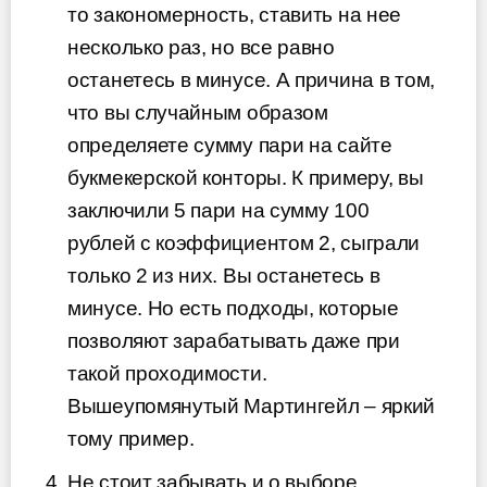
то закономерность, ставить на нее
несколько раз, но все равно
останетесь в минусе. А причина в том,
что вы случайным образом
определяете сумму пари на сайте
букмекерской конторы. К примеру, вы
заключили 5 пари на сумму 100
рублей с коэффициентом 2, сыграли
только 2 из них. Вы останетесь в
минусе. Но есть подходы, которые
позволяют зарабатывать даже при
такой проходимости.
Вышеупомянутый Мартингейл – яркий
тому пример.
Не стоит забывать и о выборе