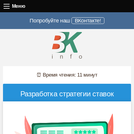
Меню
Меню
Попробуйте наш
ВКонтакте!
⏰ Время чтения: 11 минут
Разработка стратегии ставок