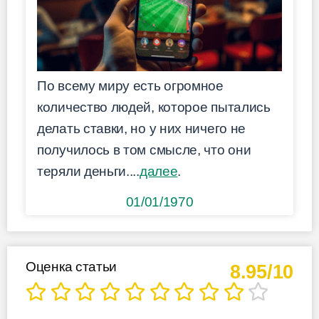
По всему миру есть огромное
количество людей, которое пытались
делать ставки, но у них ничего не
получилось в том смысле, что они
теряли деньги....
далее
.
01/01/1970
Оценка статьи
8.95/10