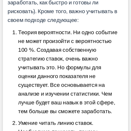
заработать, как быстро и готовы ли
рисковать). Кроме того, важно учитывать в
своем подходе следующее:
Теория вероятности. Ни одно событие
не может произойти с вероятностью
100 %. Создавая собственную
стратегию ставок, очень важно
учитывать это. Но формулы для
оценки данного показателя не
существует. Все основывается на
анализе и изучении статистики. Чем
лучше будет ваш навык в этой сфере,
тем больше вы сможете заработать.
Умение читать линию ставок.