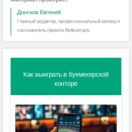
Донсков Евгений
Главный редактор, профессиональный каппер и
сооснователь проекта Betteam.pro.
Как выиграть в букмекерской
конторе