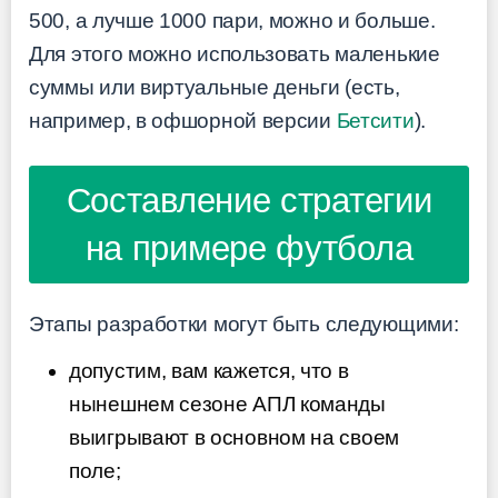
500, а лучше 1000 пари, можно и больше.
Для этого можно использовать маленькие
суммы или виртуальные деньги (есть,
например, в офшорной версии
Бетсити
).
Составление стратегии
на примере футбола
Этапы разработки могут быть следующими:
допустим, вам кажется, что в
нынешнем сезоне АПЛ команды
выигрывают в основном на своем
поле;