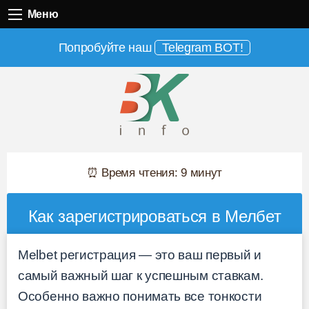
Меню
Меню
Попробуйте наш
Telegram BOT!
⏰ Время чтения: 9 минут
Как зарегистрироваться в Мелбет
Melbet регистрация — это ваш первый и
самый важный шаг к успешным ставкам.
Особенно важно понимать все тонкости