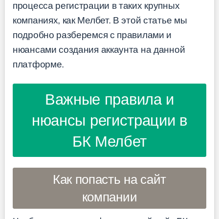
процесса регистрации в таких крупных
компаниях, как Мелбет. В этой статье мы
подробно разберемся с правилами и
нюансами создания аккаунта на данной
платформе.
Важные правила и
нюансы регистрации в
БК Мелбет
Как попасть на сайт
компании