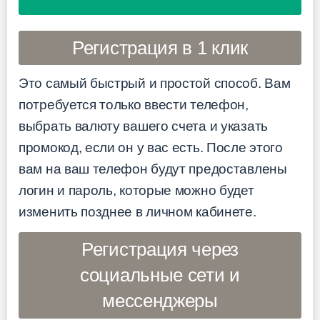
Регистрация в 1 клик
Это самый быстрый и простой способ. Вам
потребуется только ввести телефон,
выбрать валюту вашего счета и указать
промокод, если он у вас есть. После этого
вам на ваш телефон будут предоставлены
логин и пароль, которые можно будет
изменить позднее в личном кабинете.
Регистрация через
социальные сети и
мессенджеры