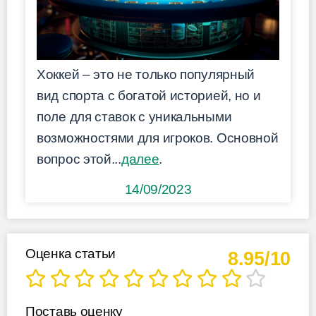
Хоккей – это не только популярный
вид спорта с богатой историей, но и
поле для ставок с уникальными
возможностями для игроков. Основной
вопрос этой...
далее
.
14/09/2023
Оценка статьи
8.95/10
Поставь оценку