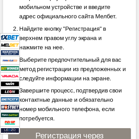
мобильном устройстве и введите
адрес официального сайта Мелбет.
Найдите кнопку "Регистрация" в
верхнем правом углу экрана и
нажмите на нее.
Выберите предпочтительный для вас
метод регистрации из предложенных и
следуйте информации на экране.
Завершите процесс, подтвердив свои
контактные данные и обязательно
номер мобильного телефона, если
потребуется.
Регистрация через