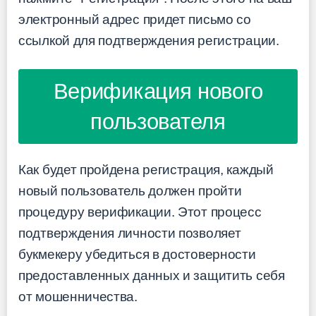
электронный адрес придет письмо со
ссылкой для подтверждения регистрации.
Верификация нового
пользователя
Как будет пройдена регистрация, каждый
новый пользователь должен пройти
процедуру верификации. Этот процесс
подтверждения личности позволяет
букмекеру убедиться в достоверности
предоставленных данных и защитить себя
от мошенничества.