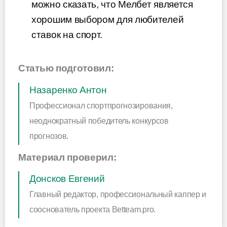
можно сказать, что Мелбет является
хорошим выбором для любителей
ставок на спорт.
Статью подготовил:
Назаренко Антон
Профессионал спортпрогнозирования,
неоднократный победитель конкурсов
прогнозов.
Материал проверил:
Донсков Евгений
Главный редактор, профессиональный каппер и
сооснователь проекта Betteam.pro.