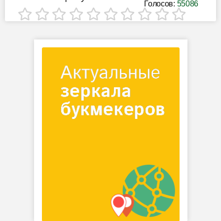
Голосов:
55086