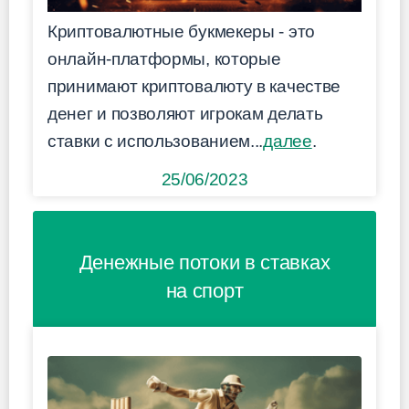
Криптовалютные букмекеры - это
онлайн-платформы, которые
принимают криптовалюту в качестве
денег и позволяют игрокам делать
ставки с использованием...
далее
.
25/06/2023
Денежные потоки в ставках
на спорт