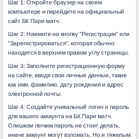
Шаг 1: Откройте браузер на своем
компьютере и перейдите на официальный
сайт БК Пари матч.
Шаг 2: Нажмите на кнопку "Регистрация" или
"Зарегистрироваться", которая обычно
находится в верхнем правом углу страницы.
Шаг 3: Заполните регистрационную форму
на сайте, вводя свои личные данные, такие
как имя, фамилию, дату рождения и адрес
электронной почты.
Шаг 4: Создайте уникальный логин и пароль
для вашего аккаунта на БК Пари матч.
Слишком легким пароль не стоит делать,
иначе аккаунт могут взломать. Но и тяжелым