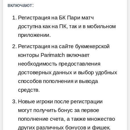
включают:
Регистрация на БК Пари матч
доступна как на ПК, так и в мобильном
приложении.
Регистрация на сайте букмекерской
конторы Parimatch включает
необходимость предоставления
достоверных данных и выбор удобных
способов пополнения и вывода
средств.
Новые игроки после регистрации
могут получить бонус за первое
пополнение счета, а также множество
других различных бонусов и фишек.