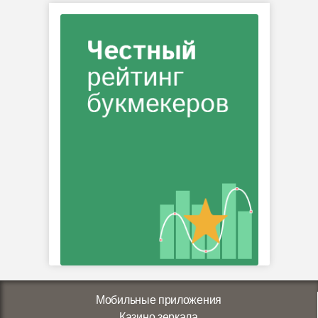
Мобильные приложения
Казино зеркала