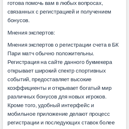
готова помочь вам в любых вопросах,
связанных с регистрацией и получением
бонусов.
Мнения экспертов:
Мнения экспертов о регистрации счета в БК
Пари матч обычно положительны.
Регистрация на сайте данного букмекера
открывает широкий спектр спортивных
событий, предоставляет высокие
коэффициенты и открывает богатый мир
различных бонусов для новых игроков.
Кроме того, удобный интерфейс и
мобильное приложение делают процесс
регистрации и последующих ставок более