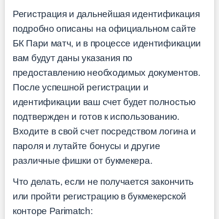
Регистрация и дальнейшая идентификация
подробно описаны на официальном сайте
БК Пари матч, и в процессе идентификации
вам будут даны указания по
предоставлению необходимых документов.
После успешной регистрации и
идентификации ваш счет будет полностью
подтвержден и готов к использованию.
Входите в свой счет посредством логина и
пароля и лутайте бонусы и другие
различные фишки от букмекера.
Что делать, если не получается закончить
или пройти регистрацию в букмекерской
конторе Parimatch: