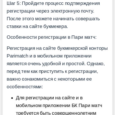
Шаг 5: Пройдите процесс подтверждения
регистрации через электронную почту.
После этого можете начинать совершать
ставки на сайте букмекера.
Особенности регистрации в Пари матч:
Регистрация на сайте букмекерской конторы
Parimatch и в мобильном приложении
является очень удобной и простой. Однако,
перед тем как приступить к регистрации,
важно ознакомиться с некоторыми ее
особенностями:
Для регистрации на сайте и в
мобильном приложении БК Пари матч
требуется быть совершеннолетним