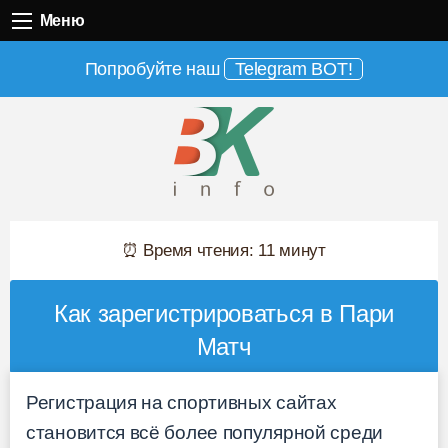
Меню
Меню
Попробуйте наш
Telegram BOT!
⏰ Время чтения: 11 минут
Как зарегистрироваться в Пари
Матч
Регистрация на спортивных сайтах
становится всё более популярной среди