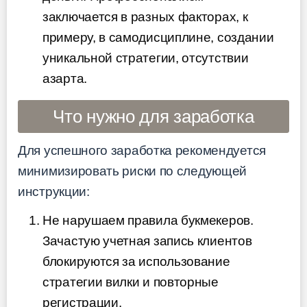
заключается в разных факторах, к
примеру, в самодисциплине, создании
уникальной стратегии, отсутствии
азарта.
Что нужно для заработка
Для успешного заработка рекомендуется
минимизировать риски по следующей
инструкции:
Не нарушаем правила букмекеров.
Зачастую учетная запись клиентов
блокируются за использование
стратегии вилки и повторные
регистрации.