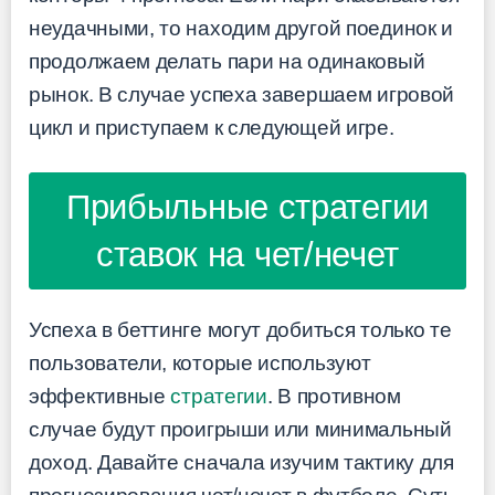
неудачными, то находим другой поединок и
продолжаем делать пари на одинаковый
рынок. В случае успеха завершаем игровой
цикл и приступаем к следующей игре.
Прибыльные стратегии
ставок на чет/нечет
Успеха в беттинге могут добиться только те
пользователи, которые используют
эффективные
стратегии
. В противном
случае будут проигрыши или минимальный
доход. Давайте сначала изучим тактику для