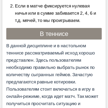
Если в матче фиксируется нулевая
ничья или в сумме забивается 2, 4, 6 и
т.д. мячей, то мы проигрываем.
В теннисе
В данной дисциплине и в настольном
теннисе рассматриваемый исход хорошо
представлен. Здесь пользователям
необходимо правильно выбрать рынок по
количеству сыгранных геймов. Зачастую
предлагаются равные котировки.
Пользователям стоит включаться в игру в
онлайн-режиме, когда идет матч. Так может
получиться просчитать ситуацию и