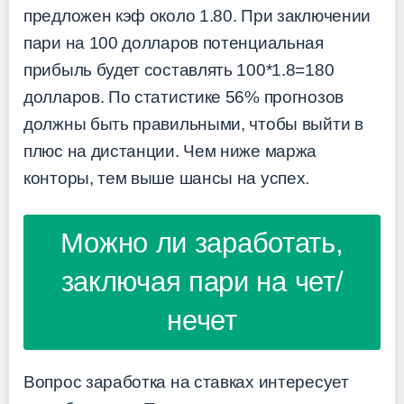
предложен кэф около 1.80. При заключении
пари на 100 долларов потенциальная
прибыль будет составлять 100*1.8=180
долларов. По статистике 56% прогнозов
должны быть правильными, чтобы выйти в
плюс на дистанции. Чем ниже маржа
конторы, тем выше шансы на успех.
Можно ли заработать,
заключая пари на чет/
нечет
Вопрос заработка на ставках интересует