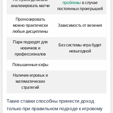
проблемы
в случае
анализировать матчи
постоянных проигрышей
Прогнозировать
можно практически
Зависимость от везения
любые дисциплины
Пари подходят для
Без системы игра будет
новичков и
невыгодной
профессионалов
Повышенные кэфы
Наличие игровых и
математических
стратегий
Такие ставки способны принести доход
только при правильном подходе к игровому