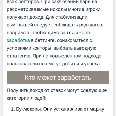
всех бетторов. При заключении пари на
рассматриваемые исходы многие игроки
получают доход. Для стабилизации
выигрышей следует соблюдать ряд шагов,
например, необходимо знать
секреты
заработка
в беттинге, ознакомиться с
условиями конторы, выбрать выгодную
стратегию. При легкомысленном подходе
пользователи не смогут добиться успеха.
Кто может заработать
Получить доход от ставок могут следующие
категории людей:
Букмекеры. Они устанавливают маржу