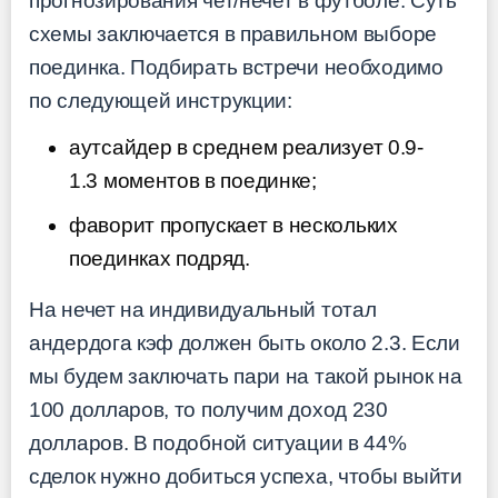
прогнозирования чет/нечет в футболе. Суть
схемы заключается в правильном выборе
поединка. Подбирать встречи необходимо
по следующей инструкции:
аутсайдер в среднем реализует 0.9-
1.3 моментов в поединке;
фаворит пропускает в нескольких
поединках подряд.
На нечет на индивидуальный тотал
андердога кэф должен быть около 2.3. Если
мы будем заключать пари на такой рынок на
100 долларов, то получим доход 230
долларов. В подобной ситуации в 44%
сделок нужно добиться успеха, чтобы выйти