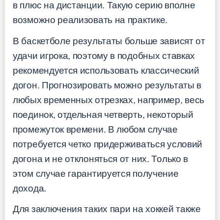
в плюс на дистанции. Такую серию вполне
возможно реализовать на практике.
В баскетболе результаты больше зависят от
удачи игрока, поэтому в подобных ставках
рекомендуется использовать классический
догон. Прогнозировать можно результаты в
любых временных отрезках, например, весь
поединок, отдельная четверть, некоторый
промежуток времени. В любом случае
потребуется четко придерживаться условий
догона и не отклоняться от них. Только в
этом случае гарантируется получение
дохода.
Для заключения таких пари на хоккей также