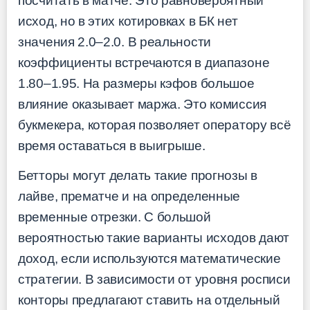
посчитать в матче. Это равновероятный
исход, но в этих котировках в БК нет
значения 2.0–2.0. В реальности
коэффициенты встречаются в диапазоне
1.80–1.95. На размеры кэфов большое
влияние оказывает маржа. Это комиссия
букмекера, которая позволяет оператору всё
время оставаться в выигрыше.
Бетторы могут делать такие прогнозы в
лайве, прематче и на определенные
временные отрезки. С большой
вероятностью такие варианты исходов дают
доход, если используются математические
стратегии. В зависимости от уровня росписи
конторы предлагают ставить на отдельный