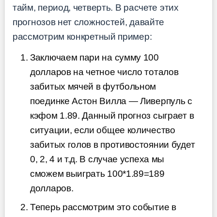
тайм, период, четверть. В расчете этих
прогнозов нет сложностей, давайте
рассмотрим конкретный пример:
Заключаем пари на сумму 100
долларов на четное число тоталов
забитых мячей в футбольном
поединке Астон Вилла — Ливерпуль с
кэфом 1.89. Данный прогноз сыграет в
ситуации, если общее количество
забитых голов в противостоянии будет
0, 2, 4 и т.д. В случае успеха мы
сможем выиграть 100*1.89=189
долларов.
Теперь рассмотрим это событие в