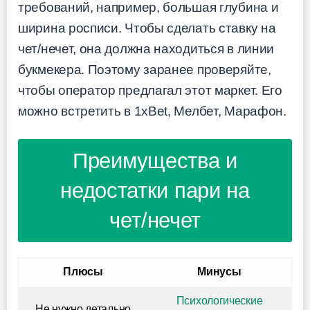
требований, например, большая глубина и
ширина росписи. Чтобы сделать ставку на
чет/нечет, она должна находиться в линии
букмекера. Поэтому заранее проверяйте,
чтобы оператор предлагал этот маркет. Его
можно встретить в 1xBet, Мелбет, Марафон.
Преимущества и
недостатки пари на
чeт/нечет
Плюсы
Минусы
Психологические
Не нужно детально