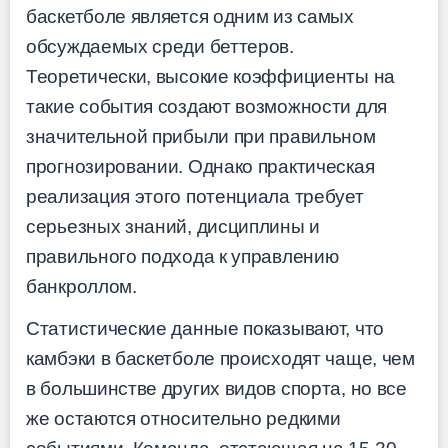
баскетболе является одним из самых
обсуждаемых среди беттеров.
Теоретически, высокие коэффициенты на
такие события создают возможности для
значительной прибыли при правильном
прогнозировании. Однако практическая
реализация этого потенциала требует
серьезных знаний, дисциплины и
правильного подхода к управлению
банкроллом.
Статистические данные показывают, что
камбэки в баскетболе происходят чаще, чем
в большинстве других видов спорта, но все
же остаются относительно редкими