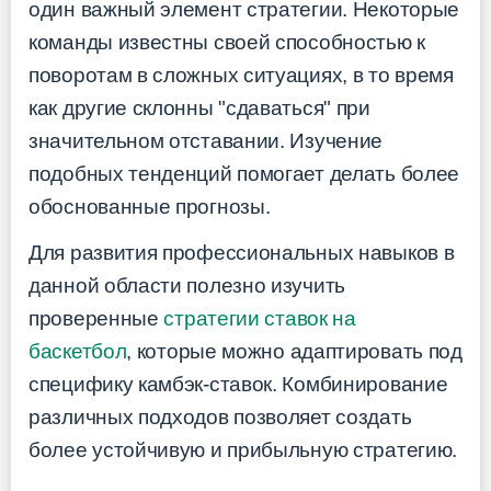
один важный элемент стратегии. Некоторые
команды известны своей способностью к
поворотам в сложных ситуациях, в то время
как другие склонны "сдаваться" при
значительном отставании. Изучение
подобных тенденций помогает делать более
обоснованные прогнозы.
Для развития профессиональных навыков в
данной области полезно изучить
проверенные
стратегии ставок на
баскетбол
, которые можно адаптировать под
специфику камбэк-ставок. Комбинирование
различных подходов позволяет создать
более устойчивую и прибыльную стратегию.