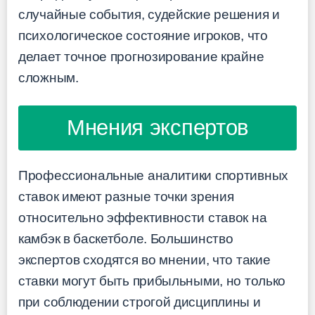
случайные события, судейские решения и
психологическое состояние игроков, что
делает точное прогнозирование крайне
сложным.
Мнения экспертов
Профессиональные аналитики спортивных
ставок имеют разные точки зрения
относительно эффективности ставок на
камбэк в баскетболе. Большинство
экспертов сходятся во мнении, что такие
ставки могут быть прибыльными, но только
при соблюдении строгой дисциплины и