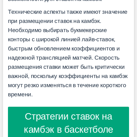
Технические аспекты также имеют значение
при размещении ставок на камбэк.
Необходимо выбирать букмекерские
конторы с широкой линией лайв-ставок,
быстрым обновлением коэффициентов и
надежной трансляцией матчей. Скорость
размещения ставки может быть критически
важной, поскольку коэффициенты на камбэк
могут резко изменяться в течение короткого
времени.
Стратегии ставок на
камбэк в баскетболе