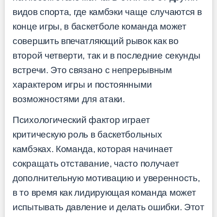
видов спорта, где камбэки чаще случаются в
конце игры, в баскетболе команда может
совершить впечатляющий рывок как во
второй четверти, так и в последние секунды
встречи. Это связано с непрерывным
характером игры и постоянными
возможностями для атаки.
Психологический фактор играет
критическую роль в баскетбольных
камбэках. Команда, которая начинает
сокращать отставание, часто получает
дополнительную мотивацию и уверенность,
в то время как лидирующая команда может
испытывать давление и делать ошибки. Этот