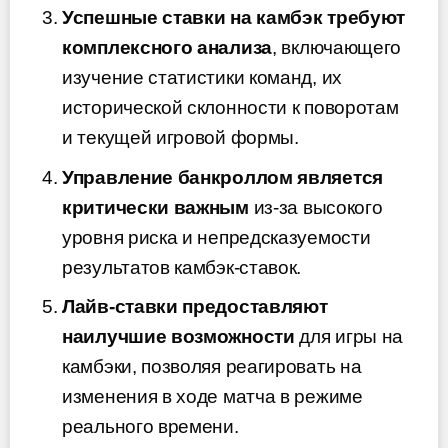
Успешные ставки на камбэк требуют
комплексного анализа
, включающего
изучение статистики команд, их
исторической склонности к поворотам
и текущей игровой формы.
Управление банкроллом является
критически важным
из-за высокого
уровня риска и непредсказуемости
результатов камбэк-ставок.
Лайв-ставки предоставляют
наилучшие возможности
для игры на
камбэки, позволяя реагировать на
изменения в ходе матча в режиме
реального времени.