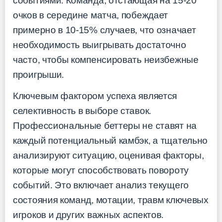
событиями. Команда, отстающая на 15-20
очков в середине матча, побеждает
примерно в 10-15% случаев, что означает
необходимость выигрывать достаточно
часто, чтобы компенсировать неизбежные
проигрыши.
Ключевым фактором успеха является
селективность в выборе ставок.
Профессиональные беттеры не ставят на
каждый потенциальный камбэк, а тщательно
анализируют ситуацию, оценивая факторы,
которые могут способствовать повороту
событий. Это включает анализ текущего
состояния команд, мотации, травм ключевых
игроков и других важных аспектов.