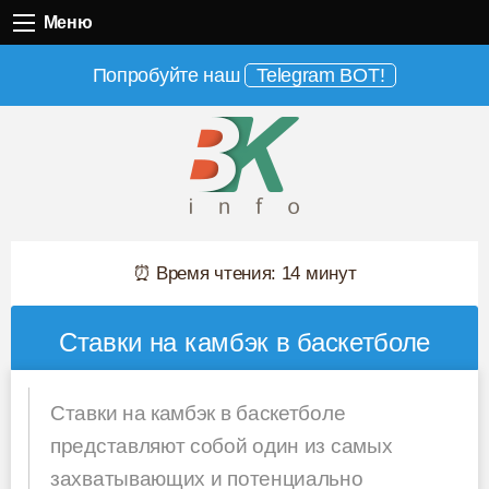
Меню
Меню
Попробуйте наш
Telegram BOT!
⏰ Время чтения: 14 минут
Ставки на камбэк в баскетболе
Ставки на камбэк в баскетболе
представляют собой один из самых
захватывающих и потенциально