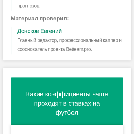
прогнозов.
Материал проверил:
Донсков Евгений
Главный редактор, профессиональный каппер и
сооснователь проекта Betteam.pro.
Какие коэффициенты чаще
проходят в ставках на
футбол