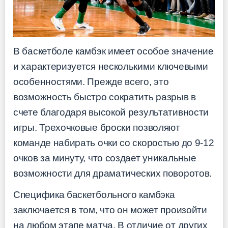
В баскетболе камбэк имеет особое значение
и характеризуется несколькими ключевыми
особенностями. Прежде всего, это
возможность быстро сократить разрыв в
счете благодаря высокой результативности
игры. Трехочковые броски позволяют
команде набирать очки со скоростью до 9-12
очков за минуту, что создает уникальные
возможности для драматических поворотов.
Специфика баскетбольного камбэка
заключается в том, что он может произойти
на любом этапе матча. В отличие от других