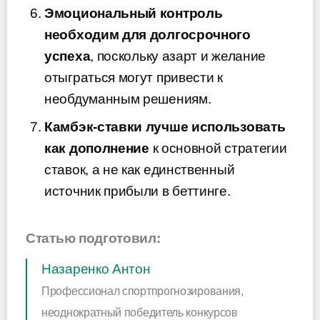
Эмоциональный контроль
необходим для долгосрочного
успеха
, поскольку азарт и желание
отыграться могут привести к
необдуманным решениям.
Камбэк-ставки лучше использовать
как дополнение
к основной стратегии
ставок, а не как единственный
источник прибыли в беттинге.
Статью подготовил:
Назаренко Антон
Профессионал спортпрогнозирования,
неоднократный победитель конкурсов