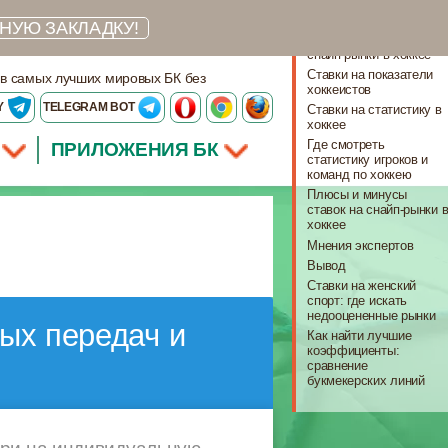
Что важно знать
НУЮ ЗАКЛАДКУ!
Особенности ставок на
снайп-рынки в хоккее
Ставки на показатели
 в самых лучших мировых БК без
хоккеистов
Y
TELEGRAM BOT
Ставки на статистику в
хоккее
Где смотреть
ПРИЛОЖЕНИЯ БК
статистику игроков и
команд по хоккею
Плюсы и минусы
ставок на снайп-рынки 
хоккее
Мнения экспертов
Вывод
Ставки на женский
спорт: где искать
недооцененные рынки
вых передач и
Как найти лучшие
коэффициенты:
сравнение
букмекерских линий