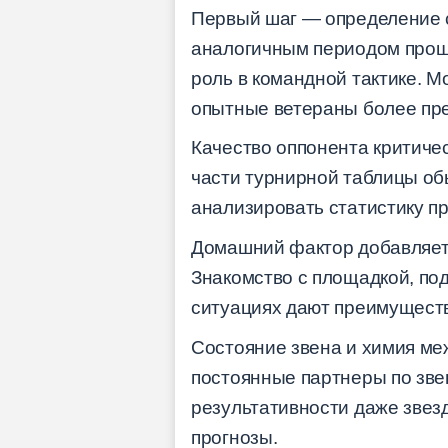
Первый шаг — определение с
аналогичным периодом прошлы
роль в командной тактике. М
опытные ветераны более пр
Качество оппонента критиче
части турнирной таблицы об
анализировать статистику пр
Домашний фактор добавляет 
Знакомство с площадкой, по
ситуациях дают преимуществ
Состояние звена и химия ме
постоянные партнеры по звен
результативности даже звезд
прогнозы.