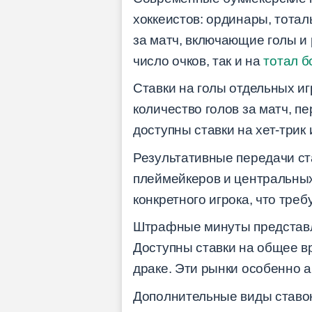
хоккеистов: ординары, тота
за матч, включающие голы и 
число очков, так и на
тотал 
Ставки на голы отдельных иг
количество голов за матч, п
доступны ставки на хет-трик 
Результативные передачи ст
плеймейкеров и центральных
конкретного игрока, что тре
Штрафные минуты представля
Доступны ставки на общее в
драке. Эти рынки особенно 
Дополнительные виды ставок 