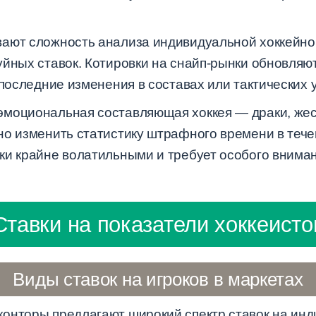
ают сложность анализа индивидуальной хоккейной
уйных ставок. Котировки на снайп-рынки обновляю
 последние изменения в составах или тактических 
моциональная составляющая хоккея — драки, жес
но изменить статистику штрафного времени в тече
ки крайне волатильными и требует особого вниман
Ставки на показатели хоккеисто
Виды ставок на игроков в маркетах
онторы предлагают широкий спектр ставок на ин