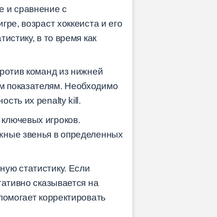
е и сравнение с
ре, возраст хоккеиста и его
истику, в то время как
против команд из нижней
м показателям. Необходимо
ь их penalty kill.
ключевых игроков.
жные звенья в определенных
ную статистику. Если
гативно сказывается на
помогает корректировать