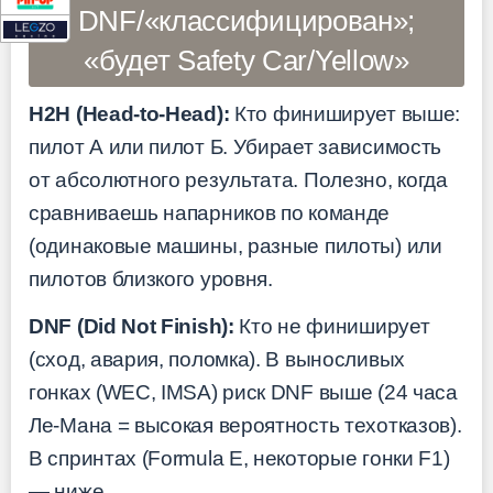
DNF/«классифицирован»;
«будет Safety Car/Yellow»
H2H (Head-to-Head):
Кто финиширует выше:
пилот А или пилот Б. Убирает зависимость
от абсолютного результата. Полезно, когда
сравниваешь напарников по команде
(одинаковые машины, разные пилоты) или
пилотов близкого уровня.
DNF (Did Not Finish):
Кто не финиширует
(сход, авария, поломка). В выносливых
гонках (WEC, IMSA) риск DNF выше (24 часа
Ле-Мана = высокая вероятность техотказов).
В спринтах (Formula E, некоторые гонки F1)
— ниже.