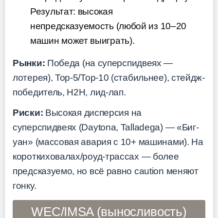
Результат: высокая
непредсказуемость (любой из 10–20
машин может выиграть).
Рынки:
Победа (на суперспидвеях —
лотерея), Top-5/Top-10 (стабильнее), стейдж-
победитель, H2H, лид-лап.
Риски:
Высокая дисперсия на
суперспидвеях (Daytona, Talladega) — «Биг-
уан» (массовая авария с 10+ машинами). На
короткиховалах/роуд-трассах — более
предсказуемо, но всё равно caution меняют
гонку.
WEC/IMSA (выносливость)