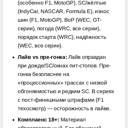
(особенно F1, MotoGP), SC/жёлтые
(IndyCar, NASCAR, Formula E), износ
шин (F1, MotoGP), BoP (WEC, GT-
серии), погода (WRC, все серии),
порядок старта (WRC), надёжность
(WEC, все серии).
Лайв vs пре-гонка:
Лайв оправдан
при дожде/SC/окнах пит-стопов. Пре-
гонка безопаснее на
«процессионных» трассах с низкой
обгоняемостью и редким SC. В сериях
с пост-финишными штрафами (F1
техосмотр) — осторожность в лайве.
Комплаенс 18+:
Материал