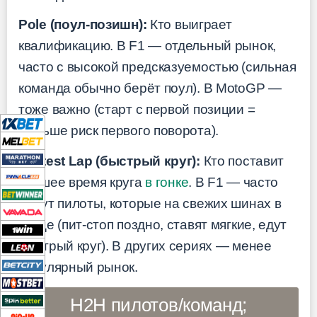
Pole (поул-позишн):
Кто выиграет
квалификацию. В F1 — отдельный рынок,
часто с высокой предсказуемостью (сильная
команда обычно берёт поул). В MotoGP —
тоже важно (старт с первой позиции =
меньше риск первого поворота).
Fastest Lap (быстрый круг):
Кто поставит
лучшее время круга
в гонке
. В F1 — часто
берут пилоты, которые на свежих шинах в
конце (пит-стоп поздно, ставят мягкие, едут
быстрый круг). В других сериях — менее
популярный рынок.
H2H пилотов/команд;