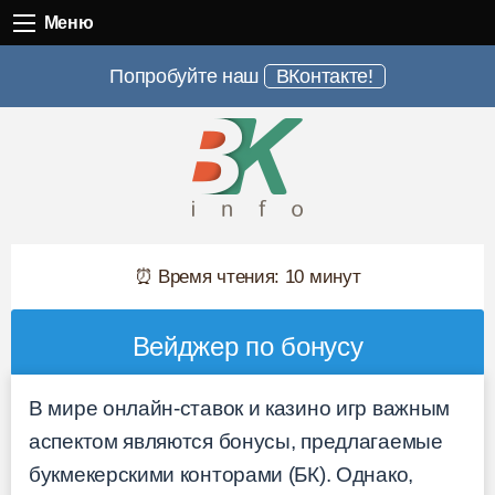
Меню
Меню
Попробуйте наш
ВКонтакте!
⏰ Время чтения: 10 минут
Вейджер по бонусу
В мире онлайн-ставок и казино игр важным
аспектом являются бонусы, предлагаемые
букмекерскими конторами (БК). Однако,