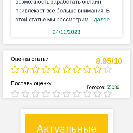
возможность заработать онлайн
привлекает все больше внимания. В
этой статье мы рассмотрим,...
далее
.
24/11/2023
Оценка статьи
8.95/10
Поставь оценку
Голосов:
55086