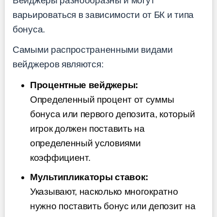
Вейджеры разнообразны и могут
варьироваться в зависимости от БК и типа
бонуса.
Самыми распространенными видами
вейджеров являются:
Процентные вейджеры:
Определенный процент от суммы
бонуса или первого депозита, который
игрок должен поставить на
определенный условиями
коэффициент.
Мультипликаторы ставок:
Указывают, насколько многократно
нужно поставить бонус или депозит на