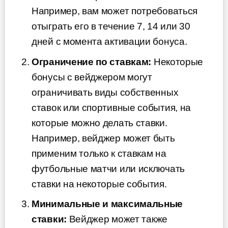
Например, вам может потребоваться
отыграть его в течение 7, 14 или 30
дней с момента активации бонуса.
Ограничение по ставкам:
Некоторые
бонусы с вейджером могут
ограничивать виды собственных
ставок или спортивные события, на
которые можно делать ставки.
Например, вейджер может быть
применим только к ставкам на
футбольные матчи или исключать
ставки на некоторые события.
Минимальные и максимальные
ставки:
Вейджер может также