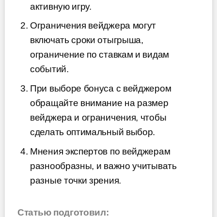
активную игру.
Ограничения вейджера могут
включать сроки отыгрыша,
ограничение по ставкам и видам
событий.
При выборе бонуса с вейджером
обращайте внимание на размер
вейджера и ограничения, чтобы
сделать оптимальный выбор.
Мнения экспертов по вейджерам
разнообразны, и важно учитывать
разные точки зрения.
Статью подготовил: