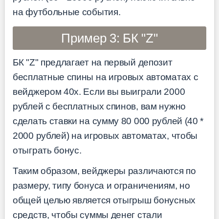
на футбольные события.
Пример 3: БК "Z"
БК "Z" предлагает на первый депозит
бесплатные спины на игровых автоматах с
вейджером 40x. Если вы выиграли 2000
рублей с бесплатных спинов, вам нужно
сделать ставки на сумму 80 000 рублей (40 *
2000 рублей) на игровых автоматах, чтобы
отыграть бонус.
Таким образом, вейджеры различаются по
размеру, типу бонуса и ограничениям, но
общей целью является отыгрыш бонусных
средств, чтобы суммы денег стали