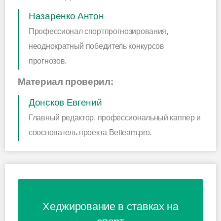
Назаренко Антон
Профессионал спортпрогнозирования,
неоднократный победитель конкурсов
прогнозов.
Материал проверил:
Донсков Евгений
Главный редактор, профессиональный каппер и
сооснователь проекта Betteam.pro.
Хеджирование в ставках на