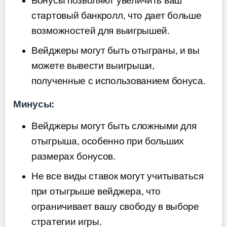
Бонусы позволяют увеличить ваш
стартовый банкролл, что дает больше
возможностей для выигрышей.
Вейджеры могут быть отыграны, и вы
можете вывести выигрыши,
полученные с использованием бонуса.
Минусы:
Вейджеры могут быть сложными для
отыгрыша, особенно при больших
размерах бонусов.
Не все виды ставок могут учитываться
при отыгрыше вейджера, что
ограничивает вашу свободу в выборе
стратегии игры.