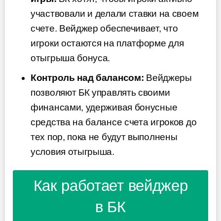
участвовали и делали ставки на своем
счете. Вейджер обеспечивает, что
игроки остаются на платформе для
отыгрыша бонуса.
Контроль над балансом:
Вейджеры
позволяют БК управлять своими
финансами, удерживая бонусные
средства на балансе счета игроков до
тех пор, пока не будут выполнены
условия отыгрыша.
Как работает вейджер
в БК