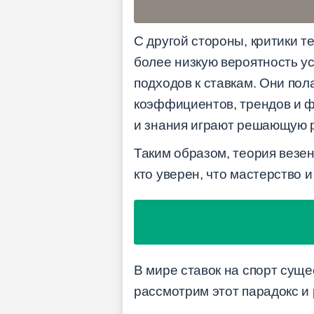
С другой стороны, критики т
более низкую вероятность у
подходов к ставкам. Они пол
коэффициентов, трендов и ф
и знания играют решающую р
Таким образом, теория везени
кто уверен, что мастерство 
В мире ставок на спорт суще
рассмотрим этот парадокс и 