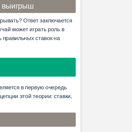
= выигрыш
игрывать? Ответ заключается
чай может играть роль в
ь правильных ставок на
деляется в первую очередь
епции этой теории: ставки,