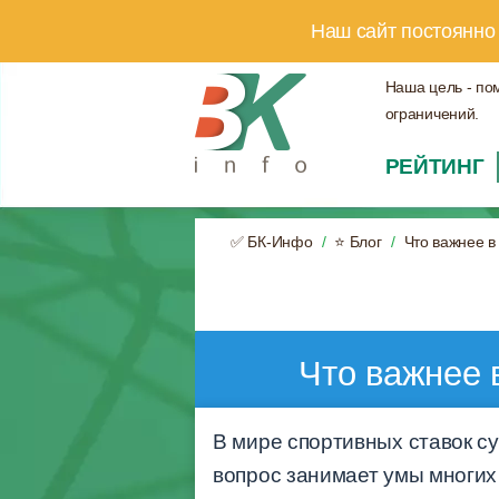
Наш сайт постоянно
Наша цель - по
ограничений.
РЕЙТИНГ
✅ БК-Инфо
⭐ Блог
Что важнее в
Что важнее 
В мире спортивных ставок с
вопрос занимает умы многих 