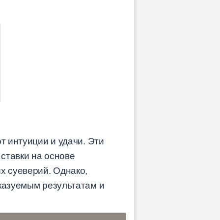
т интуиции и удачи. Эти
 ставки на основе
х суеверий. Однако,
сказуемым результатам и