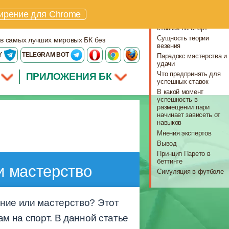
Что важно знать
ирение для Chrome
Везение и мастерство в
ставках на спорт
Сущность теории
 в самых лучших мировых БК без
везения
Y
TELEGRAM BOT
Парадокс мастерства и
удачи
Что предпринять для
ПРИЛОЖЕНИЯ БК
успешных ставок
В какой момент
успешность в
размещении пари
начинает зависеть от
навыков
Мнения экспертов
Вывод
Принцип Парето в
беттинге
и мастерство
Cимуляция в футболе
ение или мастерство? Этот
ам на спорт. В данной статье