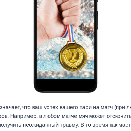
означает, что ваш успех вашего пари на матч (при
ов. Например, в любом матче мяч может отскочить 
олучить неожиданный травму. В то время как маст