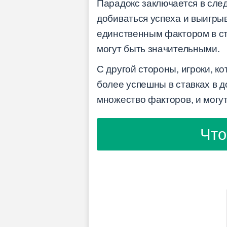
Парадокс заключается в след
добиваться успеха и выигрыв
единственным фактором в ст
могут быть значительными.
С другой стороны, игроки, к
более успешны в ставках в 
множество факторов, и могу
Что