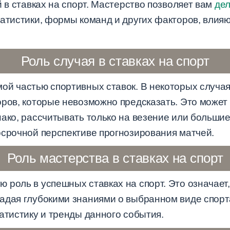
й в ставках на спорт. Мастерство позволяет вам
дел
атистики, формы команд и других факторов, влия
Роль случая в ставках на спорт
ой частью спортивных ставок. В некоторых случа
ров, которые невозможно предсказать. Это может б
нако, рассчитывать только на везение или больши
осрочной перспективе прогнозирования матчей.
Роль мастерства в ставках на спорт
роль в успешных ставках на спорт. Это означает,
дая глубокими знаниями о выбранном виде спорта,
атистику и тренды данного события.