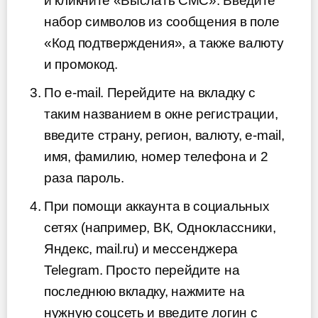
и кликните «Выслать СМС». Введите
набор символов из сообщения в поле
«Код подтверждения», а также валюту
и промокод.
По e-mail. Перейдите на вкладку с
таким названием в окне регистрации,
введите страну, регион, валюту, e-mail,
имя, фамилию, номер телефона и 2
раза пароль.
При помощи аккаунта в социальных
сетях (например, ВК, Одноклассники,
Яндекс, mail.ru) и мессенджера
Telegram. Просто перейдите на
последнюю вкладку, нажмите на
нужную соцсеть и введите логин с