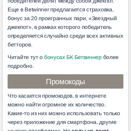
победителей делят между собой джекпот.
Еще в Betwinner предлагается страховка,
бонус за 20 проигранных пари, «Звездный
джекпот», в рамках которого победитель
определяется случайно среди всех активных
бетторов.
Читайте тут о
бонусах БК Бетвиннер
более
подробно.
Промокоды
Что касается промокодов, в интернете
можно найти огромное их количество.
Какие-то из них можно использовать только
через приложение для смартфона, другие
на всех платформах. Но
коды не дают