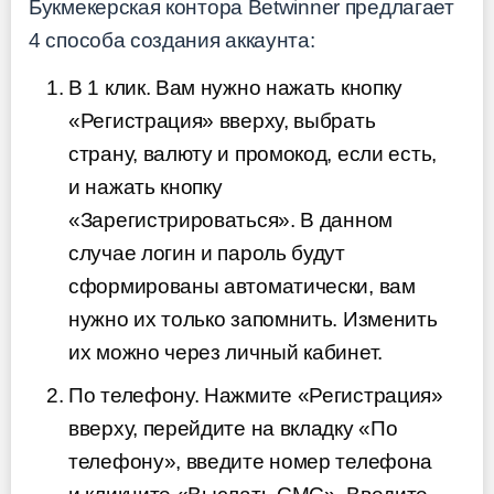
Букмекерская контора Betwinner предлагает
4 способа создания аккаунта:
В 1 клик. Вам нужно нажать кнопку
«Регистрация» вверху, выбрать
страну, валюту и промокод, если есть,
и нажать кнопку
«Зарегистрироваться». В данном
случае логин и пароль будут
сформированы автоматически, вам
нужно их только запомнить. Изменить
их можно через личный кабинет.
По телефону. Нажмите «Регистрация»
вверху, перейдите на вкладку «По
телефону», введите номер телефона