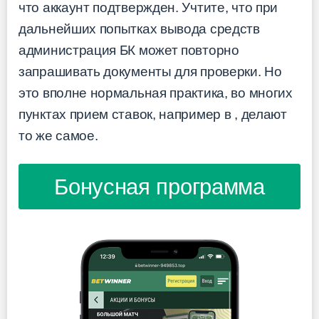
что аккаунт подтвержден. Учтите, что при
дальнейших попытках вывода средств
администрация БК может повторно
запрашивать документы для проверки. Но
это вполне нормальная практика, во многих
пунктах прием ставок, например в
, делают
то же самое.
Бонусная программа