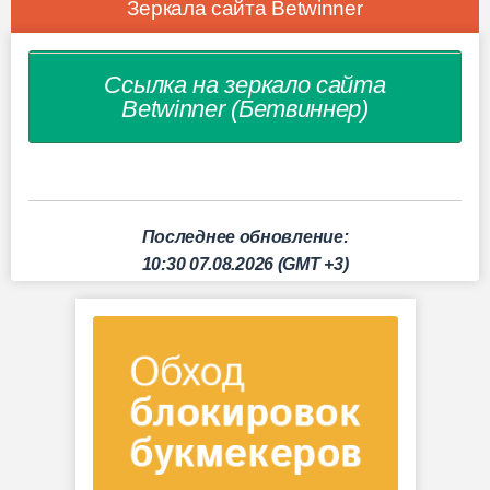
Зеркала сайта Betwinner
Ссылка на зеркало сайта
Betwinner (Бетвиннер)
Последнее обновление:
10:30 07.08.2026 (GMT +3)