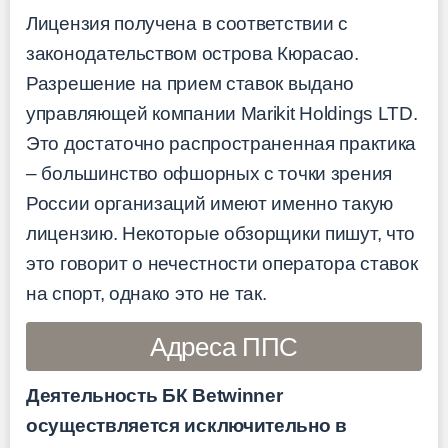
Лицензия получена в соответствии с
законодательством острова Кюрасао.
Разрешение на прием ставок выдано
управляющей компании Marikit Holdings LTD.
Это достаточно распространенная практика
– большинство офшорных с точки зрения
России организаций имеют именно такую
лицензию. Некоторые обзорщики пишут, что
это говорит о нечестности оператора ставок
на спорт, однако это не так.
Адреса ППС
Деятельность БК Betwinner
осуществляется исключительно в