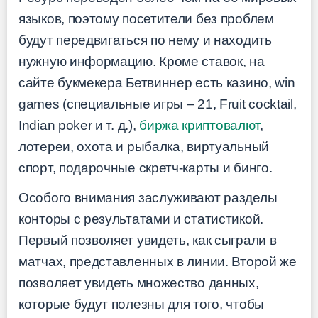
языков, поэтому посетители без проблем
будут передвигаться по нему и находить
нужную информацию. Кроме ставок, на
сайте букмекера Бетвиннер есть казино, win
games (специальные игры – 21, Fruit cocktail,
Indian poker и т. д.),
биржа криптовалют
,
лотереи, охота и рыбалка, виртуальный
спорт, подарочные скретч-карты и бинго.
Особого внимания заслуживают разделы
конторы с результатами и статистикой.
Первый позволяет увидеть, как сыграли в
матчах, представленных в линии. Второй же
позволяет увидеть множество данных,
которые будут полезны для того, чтобы