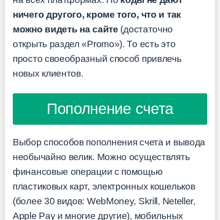
ничего другого, кроме того, что и так
можно видеть на сайте
(достаточно
открыть раздел «Promo»). То есть это
просто своеобразный способ привлечь
новых клиентов.
Пополнение счета
Выбор способов пополнения счета и вывода
необычайно велик. Можно осуществлять
финансовые операции с помощью
пластиковых карт, электронных кошельков
(более 30 видов: WebMoney, Skrill, Neteller,
Apple Pay и многие другие), мобильных