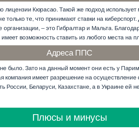
 по лицензии Кюрасао. Такой же подход использует
е только те, что принимают ставки на киберспорт.
 организации, – это Гибралтар и Мальта. Благод
ь имеет возможность ставить из любого места на п
Адреса ППС
 не было. Зато на данный момент они есть у Парим
ная компания имеет разрешение на осуществление 
ть России, Беларуси, Казахстане, а в Украине ей 
Плюсы и минусы