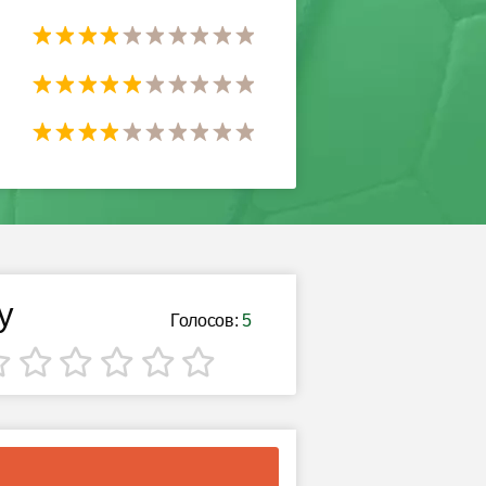
у
Голосов:
5