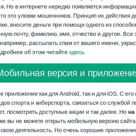
ся. Но в интернете нередко появляется информаци
то это уловки мошенников. Принцип их действия д
ке, вносите деньги при помощи одного из способо
нную почту, фамилию, имя, отчество и другое. Все
 например, рассылать спам от вашего имени, укра
одробнее об этом читайте
здесь
.
Мобильная версия и приложени
 приложение как для Android, так и для iOS. C е
идов спорта и киберспорта, связаться со службой п
ет, посмотреть доступные акции и так далее. Но
на
кже вы не можете открыть мобильную версию сайта. 
 свою деятельность. Но очень хорошие приложения