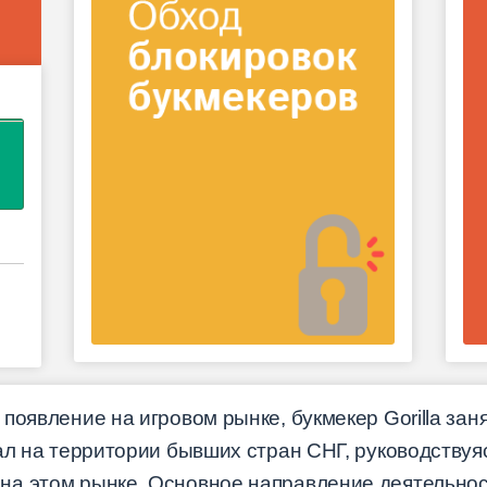
появление на игровом рынке, букмекер Gorilla зан
тал на территории бывших стран СНГ, руководству
а этом рынке. Основное направление деятельнос