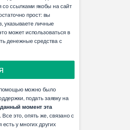
я со ссылками якобы на сайт
остаточно прост: вы
в, указываете личные
 это может использоваться в
сть денежные средства с
я
го помощью можно было
оддержки, подать заявку на
 данный момент эта
Все это, опять же, связано с
 есть у многих других