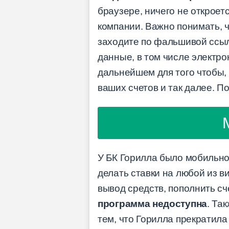
браузере, ничего не откроет
компании. Важно понимать, ч
заходите по фальшивой ссыл
данные, в том числе электро
дальнейшем для того чтобы,
ваших счетов и так далее. П
У БК Горилла было мобильное
делать ставки на любой из в
вывод средств, пополнить сч
программа недоступна
. Та
тем, что Горилла прекратила