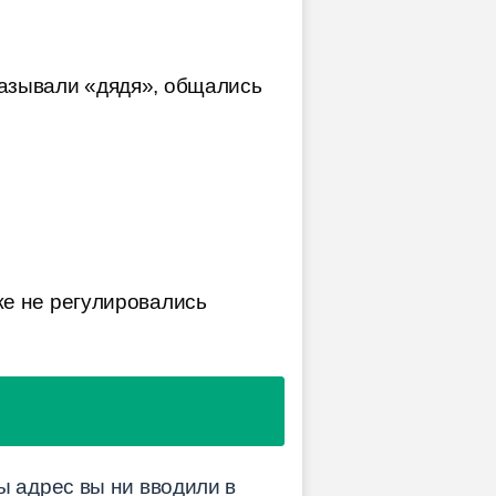
называли «дядя», общались
же не регулировались
бы адрес вы ни вводили в