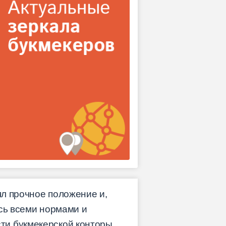
ял прочное положение и,
ясь всеми нормами и
ти букмекерской конторы