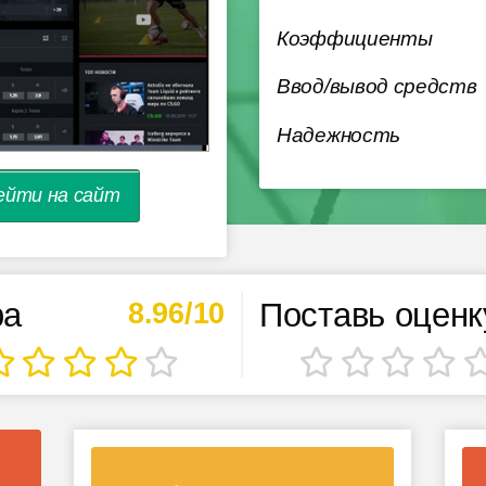
Коэффициенты
Ввод/вывод средств
Надежность
ейти на сайт
ра
8.96/10
Поставь оценк