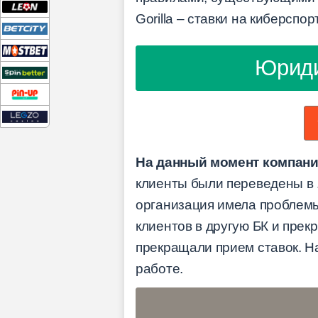
Gorilla – ставки на киберсп
Юриди
На данный момент компания
клиенты были переведены в
организация имела проблемы
клиентов в другую БК и прек
прекращали прием ставок. На
работе.