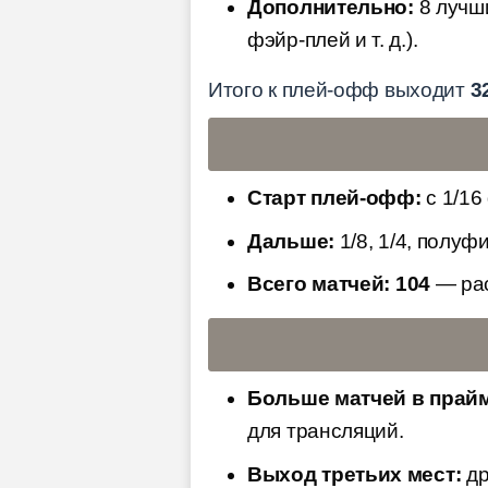
Дополнительно:
8 лучши
фэйр-плей и т. д.).
Итого к плей-офф выходит
3
Старт плей-офф:
с 1/16
Дальше:
1/8, 1/4, полуф
Всего матчей:
104
— рас
Больше матчей в прайм
для трансляций.
Выход третьих мест:
др