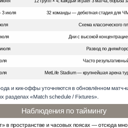
 июня
12 групп × 4; каждый играет 3 матча, борьба 
– 3 июля
32 команды — дебютная стадия для Ч
июля
Схема классического п
июля
Дни с высокой концентрацие
 июля
Развод по дням/гор
юля
Часто результативны
юля
MetLife Stadium — крупнейшая арена ту
ода и кик-оффы уточняются в обновлённом матч-к
разделах «Match schedule / Fixtures».
Наблюдения по таймингу
т» в пространстве и часовых поясах — отсюда мно