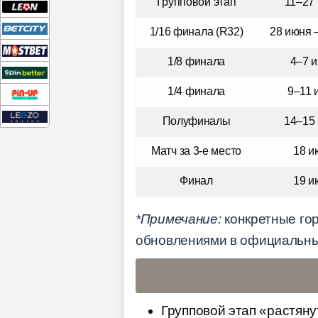
Групповой этап
11–27
1/16 финала (R32)
28 июня 
1/8 финала
4–7 
1/4 финала
9–11 
Полуфиналы
14–15
Матч за 3-е место
18 и
Финал
19 и
*Примечание:
конкретные гор
обновлениями в официальных 
Групповой этап «растяну