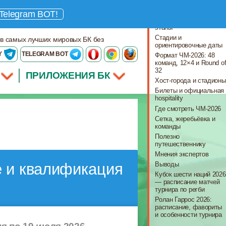
Что важно знать
Telegram BOT!
Ключевые даты и
этапы
Стадии и
 в самых лучших мировых БК без
ориентировочные даты
Y
TELEGRAM BOT
Формат ЧМ-2026: 48
команд, 12×4 и Round o
32
ПРИЛОЖЕНИЯ БК
Хост-города и стадионы
Билеты и официальная
hospitality
Где смотреть ЧМ-2026
Сетка, жеребьёвка и
команды
Полезно
путешественнику
Мнения экспертов
Выводы
е и квалификация
Кубок шести наций 2026
— расписание матчей
турнира по регби
Ролан Гаррос 2026:
расписание, фавориты
и особенности турнира