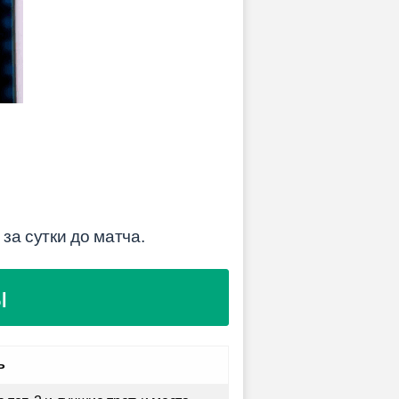
за сутки до матча.
ы
ь