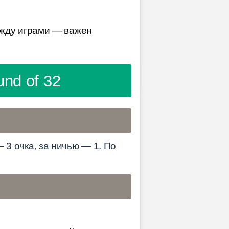
ежду играми — важен
nd of 32
— 3 очка, за ничью — 1. По