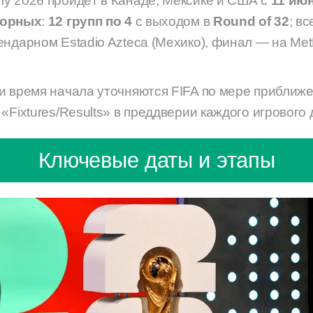
у 2026 пройдёт в Канаде, Мексике и США с
11 июн
борных
:
12 групп по 4
с выходом в
Round of 32
; в
ендарном Estadio Azteca (Мехико), финал — на MetL
и время начала уточняются FIFA по мере приближ
«Fixtures/Results» в преддверии каждого игрового 
Ключевые даты и этапы