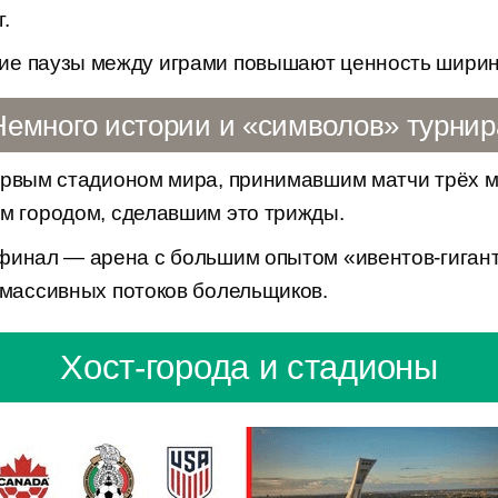
.
ие паузы между играми повышают ценность ширин
Немного истории и «символов» турнир
рвым стадионом мира, принимавшим матчи трёх м
ым городом, сделавшим это трижды.
финал — арена с большим опытом «ивентов-гигант
 массивных потоков болельщиков.
Хост-города и стадионы