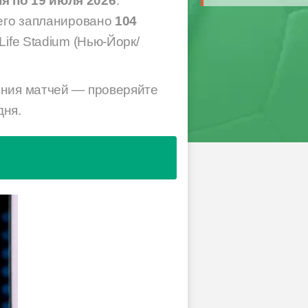
я по 19 июля 2026
.
сего запланировано
104
ife Stadium (Нью-Йорк/
ения матчей — проверяйте
дня.