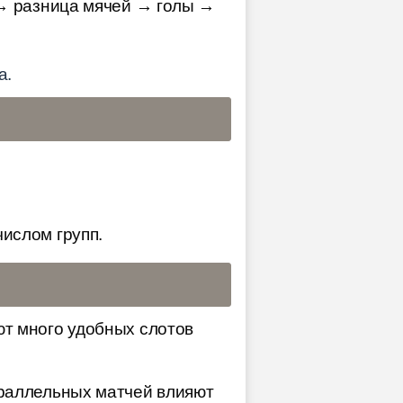
 → разница мячей → голы →
а.
ислом групп.
ют много удобных слотов
араллельных матчей влияют