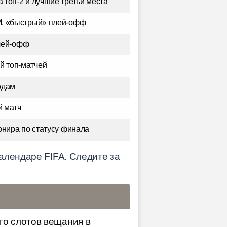
за топ-2 и лучшие третьи места
М, «быстрый» плей-офф
лей-офф
й топ-матчей
одам
й матч
рнира по статусу финала
алендаре FIFA. Следите за
го слотов вещания в