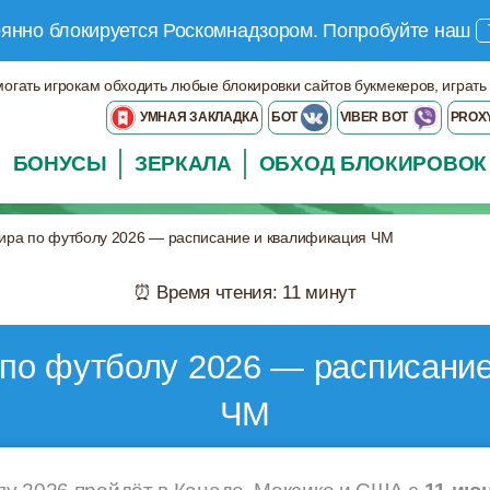
оянно блокируется Роскомнадзором.
Попробуйте наш
могать игрокам обходить любые блокировки сайтов букмекеров, играть
УМНАЯ ЗАКЛАДКА
БОТ
VIBER BOT
PROX
БОНУСЫ
ЗЕРКАЛА
ОБХОД БЛОКИРОВОК
ира по футболу 2026 — расписание и квалификация ЧМ
⏰ Время чтения: 11 минут
по футболу 2026 — расписани
ЧМ