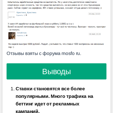
Отзывы взяты с форума mosfo ru.
Выводы
Ставки становятся все более
популярными. Много трафика на
беттинг идет от рекламных
кампаний.