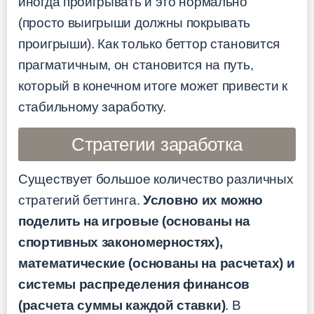
иногда проигрывать и это нормально
(просто выигрыши должны покрывать
проигрыши). Как только беттор становится
прагматичным, он становится на путь,
который в конечном итоге может привести к
стабильному заработку.
Стратегии заработка
Существует большое количество различных
стратегий беттинга.
Условно их можно
поделить на игровые (основаны на
спортивных закономерностях),
математические (основаны на расчетах) и
системы распределения финансов
(расчета суммы каждой ставки)
. В