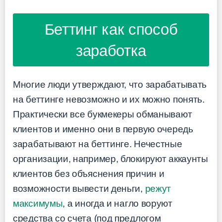
Беттинг как способ
заработка
Многие люди утверждают, что зарабатывать
на беттинге невозможно и их можно понять.
Практически все букмекеры обманывают
клиентов и именно они в первую очередь
зарабатывают на беттинге. Нечестные
организации, например, блокируют аккаунты
клиентов без объяснения причин и
возможности вывести деньги,
режут
максимумы
, а иногда и нагло воруют
средства со счета (под предлогом