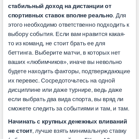
стабильный доход на дистанции от
спортивных ставок вполне реально
. Для
этого необходимо ответственно подходить к
выбору события. Если вам нравится какая-
то из команд, не стоит брать ее для
беттинга. Выберите матчи, в которых нет
ваших «любимчиков», иначе вы невольно
будете находить факторы, подтверждающие
их перевес. Сосредоточьтесь на одной
дисциплине или даже турнире, ведь даже
если выбрать два вида спорта, вы вряд ли
сможете следить за событиями и там, и там.
Начинать с крупных денежных вливаний
не стоит
, лучше взять минимальную ставку