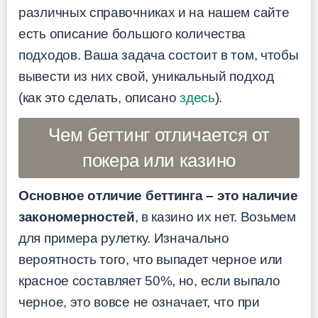
различных справочниках и на нашем сайте
есть описание большого количества
подходов. Ваша задача состоит в том, чтобы
вывести из них свой, уникальный подход
(как это сделать, описано
здесь
).
Чем беттинг отличается от
покера или казино
Основное отличие беттинга – это наличие
закономерностей
, в казино их нет. Возьмем
для примера рулетку. Изначально
вероятность того, что выпадет черное или
красное составляет 50%, но, если выпало
черное, это вовсе не означает, что при