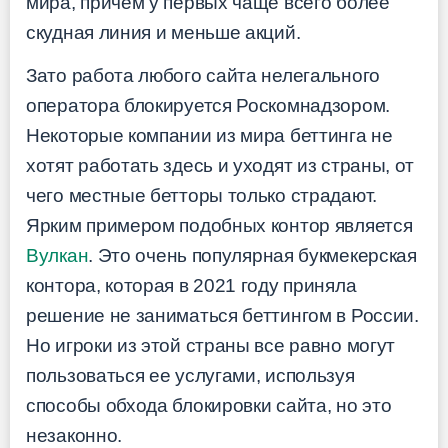
мира, причем у первых чаще всего более
скудная линия и меньше акций.
Зато работа любого сайта нелегального
оператора блокируется Роскомнадзором.
Некоторые компании из мира беттинга не
хотят работать здесь и уходят из страны, от
чего местные бетторы только страдают.
Ярким примером подобных контор является
Вулкан
. Это очень популярная букмекерская
контора, которая в 2021 году приняла
решение не заниматься беттингом в России.
Но игроки из этой страны все равно могут
пользоваться ее услугами, используя
способы обхода блокировки сайта, но это
незаконно.