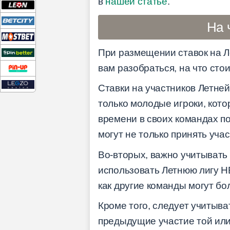
в
нашей статье
.
На 
При размещении ставок на 
вам разобраться, на что сто
Ставки на участников Летней
только молодые игроки, кото
времени в своих командах по
могут не только принять учас
Во-вторых, важно учитывать
использовать Летнюю лигу НБ
как другие команды могут бо
Кроме того, следует учитыв
предыдущие участие той или 