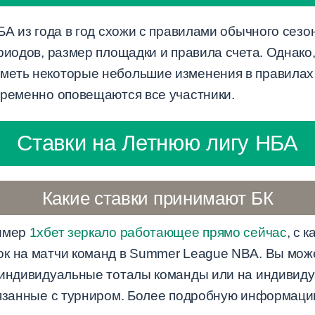
БА из года в год схожи с правилами обычного сез
риодов, размер площадки и правила счета. Однако,
меть некоторые небольшие изменения в правилах
временно оповещаются все участники.
Ставки на Летнюю лигу НБА
Какие ставки принимают БК
ример
1хбет зеркало работающее прямо сейчас
, с 
к на матчи команд в Summer League NBA. Вы може
 индивидуальные тоталы команды или на индивид
вязанные с турниром. Более подробную информаци