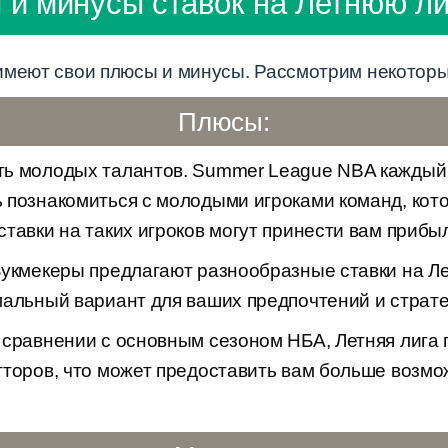
и минусы ставок на Летнюю л
имеют свои плюсы и минусы. Рассмотрим некоторы
Плюсы:
ь молодых талантов. Summer League NBA каждый 
 познакомиться с молодыми игроками команд, кото
тавки на таких игроков могут принести вам прибы
Букмекеры предлагают разнообразные ставки на Ле
мальный вариант для ваших предпочтений и страте
 сравнении с основным сезоном НБА, Летняя лига
тторов, что может предоставить вам больше возм