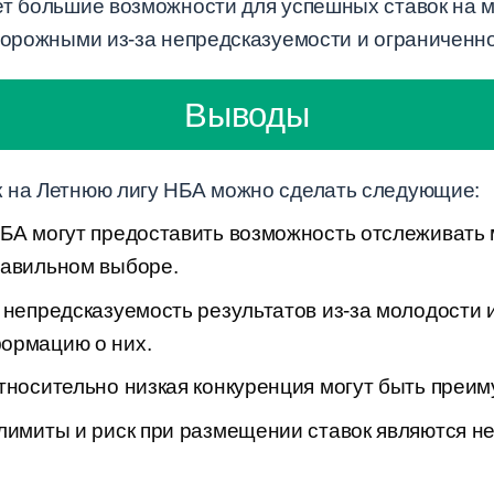
ет большие возможности для успешных ставок на м
сторожными из-за непредсказуемости и ограничен
Выводы
к на Летнюю лигу НБА можно сделать следующие:
НБА могут предоставить возможность отслеживать
равильном выборе.
 непредсказуемость результатов из-за молодости и
ормацию о них.
тносительно низкая конкуренция могут быть преим
 лимиты и риск при размещении ставок являются 