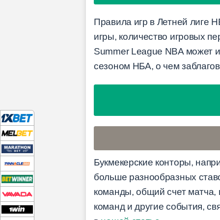
Правила игр в Летней лиге Н
игры, количество игровых пе
Summer League NBA может и
сезоном НБА, о чем заблаго
Букмекерские конторы, нап
больше разнообразных ставо
команды, общий счет матча,
команд и другие события, с