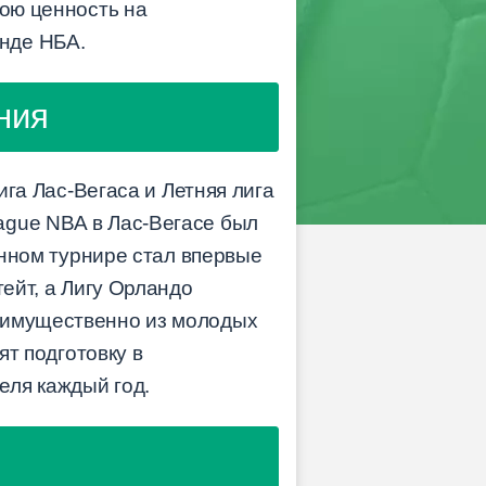
вою ценность на
нде НБА.
ния
ига Лас-Вегаса и Летняя лига
ague NBA в Лас-Вегасе был
данном турнире стал впервые
тейт, а Лигу Орландо
реимущественно из молодых
ят подготовку в
еля каждый год.