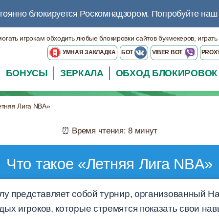
тоянно блокируется Роскомнадзором.
Попробуйте на
могать игрокам обходить любые блокировки сайтов букмекеров, играть
УМНАЯ ЗАКЛАДКА
БОТ
VIBER BOT
PROX
БОНУСЫ
ЗЕРКАЛА
ОБХОД БЛОКИРОВОК
етняя Лига NBA»
⏰ Время чтения: 8 минут
Что такое «Летняя Лига NBA»
олу представляет собой турнир, организованный 
дых игроков, которые стремятся показать свои на