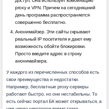
доступ. Она использует комбинацию
proxy и VPN. Причем на сегодняшний
день программа распространяется
совершенно бесплатно.
Анонимайзер. Эти сайты скрывают
реальный IP посетителя и дают ему
возможность обойти блокировки.
Просто введите адрес в строку
анонимайзера.
У каждого из перечисленных способов есть
свои преимущества и недостатки.
Например, бесплатные proxy-серверы
работают быстро, но они нестабильны. То
есть сейчас портал БК может открываться, а
уже через некоторое время такая