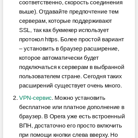
соответственно, скорость соединения
выше). Отдавайте предпочтение тем
серверам, которые поддерживают
SSL, так как букмекер использует
протокол https. Более простой вариант
– установить в браузер расширение,
которое автоматически будет
подключаться к серверам в выбранной
пользователем стране. Сегодня таких
расширений существует очень много.
VPN-сервис
. Можно установить
бесплатное или платное дополнение в
браузер. В Opera уже есть встроенный
ВПН, достаточно его просто включить
при помощи кнопки слева вверху. Но