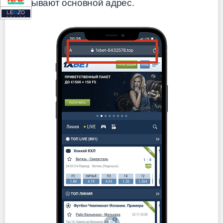
указывают основной адрес.