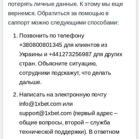
потерять личные данные. К этому мы еще
вернемся. Обратиться за помощью в
саппорт можно следующими способами:
Позвонить по телефону
+380800801345 для клиентов из
Украины и +441273256987 для других
стран. Объясните ситуацию,
сотрудники подскажут, что делать
дальше.
Написать на электронную почту
info@1xbet.com или
support@1xbet.com (первый адрес –
общие вопросы, второй – служба
технической поддержки). В ответном