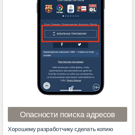
Опасности поиска адресов
Хорошему разработчику сделать копию