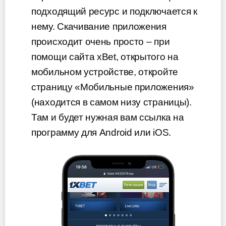
подходящий ресурс и подключается к
нему. Скачивание приложения
происходит очень просто – при
помощи сайта xBet, открытого на
мобильном устройстве, откройте
страницу «Мобильные приложения»
(находится в самом низу страницы).
Там и будет нужная вам ссылка на
программу для Android или iOS.