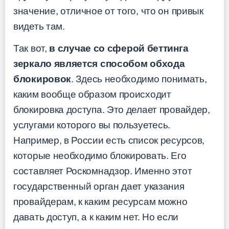
значение, отличное от того, что он привык
видеть там.
Так вот,
в случае со сферой беттинга
зеркало является способом обхода
блокировок
. Здесь необходимо понимать,
каким вообще образом происходит
блокировка доступа. Это делает провайдер,
услугами которого вы пользуетесь.
Например, в России есть список ресурсов,
которые необходимо блокировать. Его
составляет Роскомнадзор. Именно этот
государственный орган дает указания
провайдерам, к каким ресурсам можно
давать доступ, а к каким нет. Но если