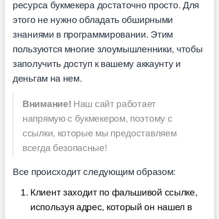
ресурса букмекера достаточно просто. Для
этого не нужно обладать обширными
знаниями в программировании. Этим
пользуются многие злоумышленники, чтобы
заполучить доступ к вашему аккаунту и
деньгам на нем.
Внимание!
Наш сайт работает
напрямую с букмекером, поэтому с
ссылки, которые мы предоставляем
всегда безопасные!
Все происходит следующим образом:
Клиент заходит по фальшивой ссылке,
используя адрес, который он нашел в