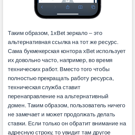
Таким образом, 1xBet зеркало – это
альтернативная ссылка на тот же ресурс.
Сама букмекерская контора xBet использует
их довольно часто, например, во время
технических работ. Вместо того чтобы
полностью прекращать работу ресурса,
техническая служба ставит
перенаправление на альтернативный
домен. Таким образом, пользователь ничего
не замечает и может продолжать делать
ставки. Если только он обратит внимание на
адресную строку, то увидит там другое