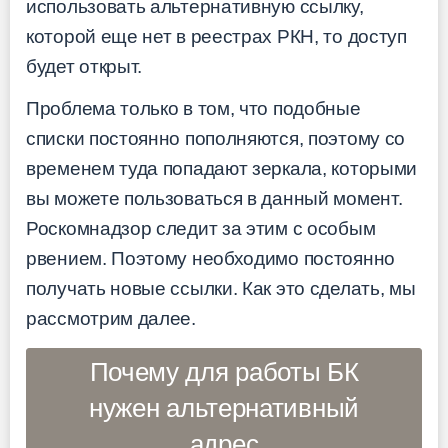
использовать альтернативную ссылку,
которой еще нет в реестрах РКН, то доступ
будет открыт.
Проблема только в том, что подобные
списки постоянно пополняются, поэтому со
временем туда попадают зеркала, которыми
вы можете пользоваться в данный момент.
Роскомнадзор следит за этим с особым
рвением. Поэтому необходимо постоянно
получать новые ссылки. Как это сделать, мы
рассмотрим далее.
Почему для работы БК
нужен альтернативный
адрес