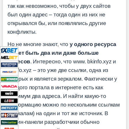
так как невозможно, чтобы у двух сайтов
был один адрес – тогда один из них не
открывался бы, или появлялись другие
конфликты.
Но не многие знают, что
у одного ресурса
может быть два или даже больше
адресов
. Интересно, что www. bkinfo.xyz и
bkinfo.xyz – это уже две ссылки, одна из
которых и является зеркалом. Фактически у
каждого портала в интернете есть как
минимум два адреса. И найти какую-то
информацию можно по нескольким ссылкам
(зеркалам) на один и тот же источник. В
админ-панели разработчики обычно