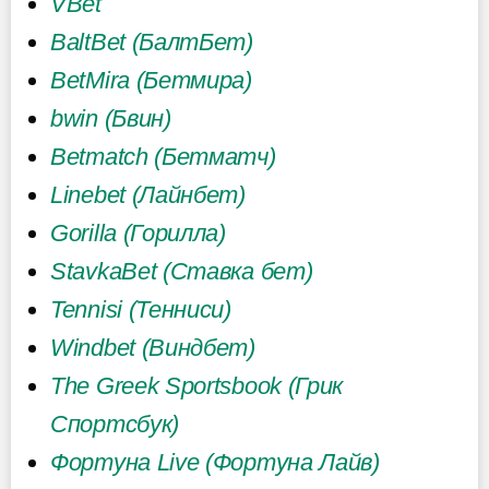
VBet
BaltBet (БалтБет)
BetMira (Бетмира)
bwin (Бвин)
Betmatch (Бетматч)
Linebet (Лайнбет)
Gorilla (Горилла)
StavkaBet (Ставка бет)
Tennisi (Тенниси)
Windbet (Виндбет)
The Greek Sportsbook (Грик
Спортсбук)
Фортуна Live (Фортуна Лайв)