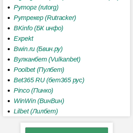
Руторг (rutorg)
Рутрекер (Rutracker)
BKinfo (БК инфо)
Expekt
Bwin.ru (Бвин.ру)
Вулканбет (Vulkanbet)
Poolbet (Пулбет)
Bet365 RU (бет365 рус)
Pinco (Пинко)
WinWin (ВинВин)
Lilbet (Лилбет)