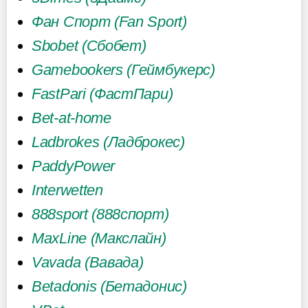
Фан Спорт (Fan Sport)
Sbobet (Сбобет)
Gamebookers (Геймбукерс)
FastPari (ФастПари)
Bet-at-home
Ladbrokes (Ладброкес)
PaddyPower
Interwetten
888sport (888спорт)
MaxLine (Макслайн)
Vavada (Вавада)
Betadonis (Бетадонис)