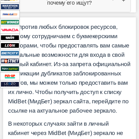
почему его ищут?
Мы против любых блокировок ресурсов,
поэтому сотрудничаем с букмекерскими
конторами, чтобы предоставлять вам самые
актуальные возможности для входа в свой
личный кабинет. Из-за запрета официальной
публикации дубликатов заблокированных
сайтов, мы можем только предоставить вам
их лично. Чтобы получить доступ к списку
MidBet (МидБет) зеркал сайта, перейдите по
ссылке на актуальное рабочее зеркало.
В некоторых случаях зайти в личный
кабинет через MidBet (МидБет) зеркало не