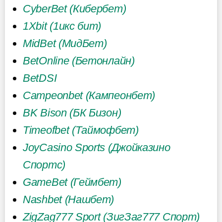
CyberBet (Кибербет)
1Xbit (1икс бит)
MidBet (МидБет)
BetOnline (Бетонлайн)
BetDSI
Campeonbet (Кампеонбет)
BK Bison (БК Бизон)
Timeofbet (Таймофбет)
JoyCasino Sports (Джойказино
Спортс)
GameBet (Геймбет)
Nashbet (Нашбет)
ZigZag777 Sport (ЗигЗаг777 Спорт)