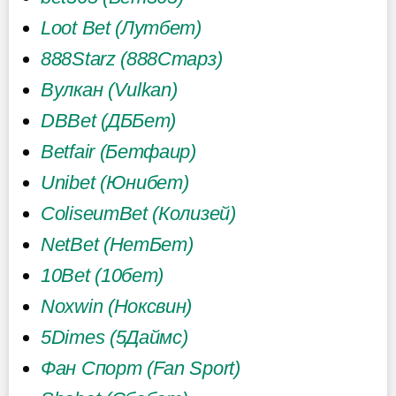
Loot Bet (Лутбет)
888Starz (888Старз)
Вулкан (Vulkan)
DBBet (ДББет)
Betfair (Бетфаир)
Unibet (Юнибет)
ColiseumBet (Колизей)
NetBet (НетБет)
10Bet (10бет)
Noxwin (Ноксвин)
5Dimes (5Даймс)
Фан Спорт (Fan Sport)