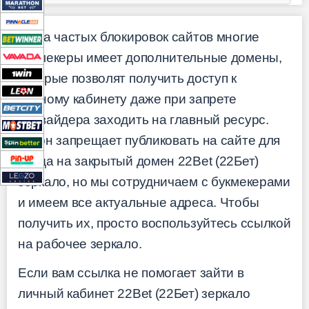
Из-за частых блокировок сайтов многие
букмекеры имеет дополнительные домены,
которые позволят получить доступ к
личному кабинету даже при запрете
провайдера заходить на главный ресурс.
Закон запрещает публиковать на сайте для
входа на закрытый домен 22Bet (22Бет)
зеркало, но мы сотрудничаем с букмекерами
и имеем все актуальные адреса. Чтобы
получить их, просто воспользуйтесь ссылкой
на рабочее зеркало.
Если вам ссылка не помогает зайти в
личный кабинет 22Bet (22Бет) зеркало