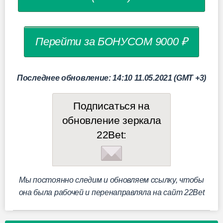
Перейти за БОНУСОМ 9000 ₽
Последнее обновление: 14:10 11.05.2021 (GMT +3)
Подписаться на
обновление зеркала
22Bet:
Мы постоянно следим и обновляем ссылку, чтобы
она была рабочей и перенаправляла на сайт 22Bet