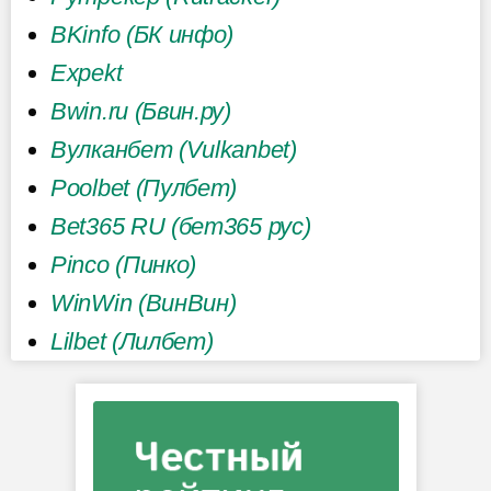
BKinfo (БК инфо)
Expekt
Bwin.ru (Бвин.ру)
Вулканбет (Vulkanbet)
Poolbet (Пулбет)
Bet365 RU (бет365 рус)
Pinco (Пинко)
WinWin (ВинВин)
Lilbet (Лилбет)