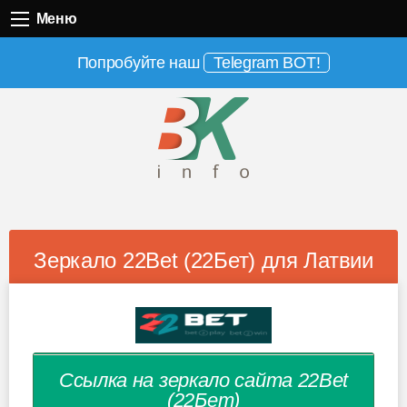
Меню
Меню
Попробуйте наш
Telegram BOT!
Зеркало 22Bet (22Бет) для Латвии
Ссылка на зеркало сайта 22Bet
(22Бет)