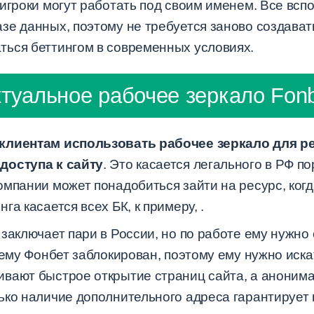
 игроки могут работать под своим именем. Все вс
е данных, поэтому не требуется заново создавать
ься беттингом в современных условиях.
туальное рабочее зеркало Fon
 клиентам использовать рабочее зеркало для р
доступа к сайту
. Это касается легального в РФ п
мпании может понадобиться зайти на ресурс, когд
га касается всех БК, к примеру,
.
заключает пари в России, но по работе ему нужно
нему Фонбет заблокирован, поэтому ему нужно иск
вают быстрое открытие страниц сайта, а аноним
ько наличие дополнительного адреса гарантирует