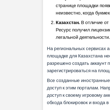
странице площадки появи
неизвестно, когда букме
Казахстан.
В отличие от
Ресурс получил лицензи
легальной деятельности
На региональных сервисах ак
площадке для Казахстана не
разрешено создать аккаунт 
зарегистрироваться на площ
Все созданные иностранные
доступ к этим порталам. Нап
доступ к своему игровому ак
обхода блокировок и входа в