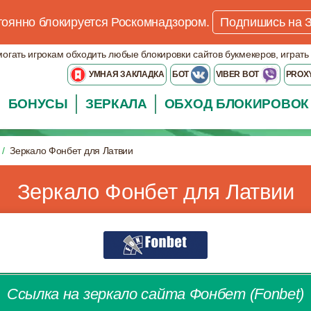
тоянно блокируется Роскомнадзором.
Подпишись на
могать игрокам обходить любые блокировки сайтов букмекеров, играть
УМНАЯ ЗАКЛАДКА
БОТ
VIBER BOT
PROX
БОНУСЫ
ЗЕРКАЛА
ОБХОД БЛОКИРОВОК
Зеркало Фонбет для Латвии
Зеркало Фонбет для Латвии
Ссылка на зеркало сайта Фонбет (Fonbet)