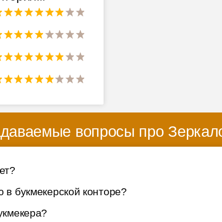
адаваемые вопросы про Зеркал
бет?
ю в букмекерской конторе?
букмекера?