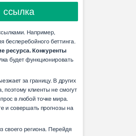
я ссылка
ссылками. Например,
я бесперебойного беттинга.
ие ресурса. Конкуренты
ылка будет функционировать
езжает за границу. В других
, поэтому клиенты не смогут
прос в любой точке мира.
те и совершать прогнозы на
из своего региона. Перейдя