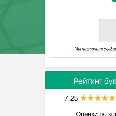
Мы постоянно следим
Рейтинг бу
7.25
Оценки по к