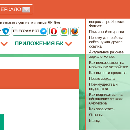
Что важно знать
 ЗЕРКАЛО
Рейтинг букмекера
Часто задаваемые
вопросы про Зеркало
 в самых лучших мировых БК без
Фонбет
Y
TELEGRAM BOT
Причины блокировки
Почему для работы
сайта нужна другая
ПРИЛОЖЕНИЯ БК
ссылка
Актуальное рабочее
зеркало Fonbet
Как пользоваться на
мобильном устройстве
Как вывести средства
Новые зеркала
Преимущества и
недостатки
Как подписаться на
обновление зеркала
букмекера
Как заработать
Отзывы
Вывод