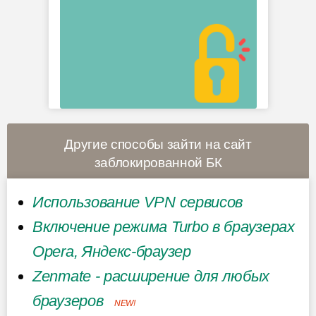
Другие способы зайти на сайт
заблокированной БК
Использование VPN сервисов
Включение режима Turbo в браузерах
Opera, Яндекс-браузер
Zenmate - расширение для любых
браузеров
NEW!