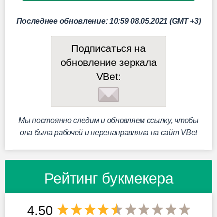
Последнее обновление: 10:59 08.05.2021 (GMT +3)
Подписаться на
обновление зеркала
VBet:
Мы постоянно следим и обновляем ссылку, чтобы
она была рабочей и перенаправляла на сайт VBet
Рейтинг букмекера
4.50