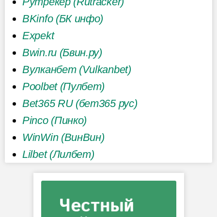
Рутрекер (Rutracker)
BKinfo (БК инфо)
Expekt
Bwin.ru (Бвин.ру)
Вулканбет (Vulkanbet)
Poolbet (Пулбет)
Bet365 RU (бет365 рус)
Pinco (Пинко)
WinWin (ВинВин)
Lilbet (Лилбет)