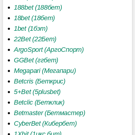
188bet (188бет)
18bet (18бет)
1bet (1бэт)
22Bet (22Бет)
ArgoSport (АргоСпорт)
GGBet (ггбет)
Megapari (Мегапари)
Betcris (Беткрис)
5+Bet (5plusbet)
Betclic (Бетклик)
Betmaster (Бетмастер)
CyberBet (Кибербет)
1Xbit (1икс бит)