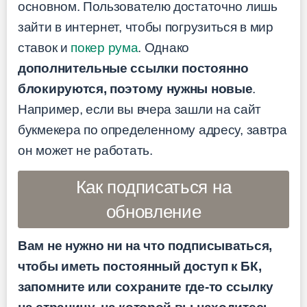
основном. Пользователю достаточно лишь
зайти в интернет, чтобы погрузиться в мир
ставок и
покер рума
. Однако
дополнительные ссылки постоянно
блокируются, поэтому нужны новые
.
Например, если вы вчера зашли на сайт
букмекера по определенному адресу, завтра
он может не работать.
Как подписаться на
обновление
Вам не нужно ни на что подписываться,
чтобы иметь постоянный доступ к БК,
запомните или сохраните где-то ссылку