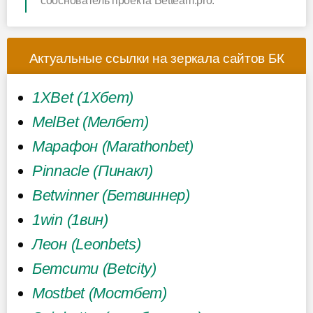
сооснователь проекта Betteam.pro.
Актуальные ссылки на зеркала сайтов БК
1XBet (1Хбет)
MelBet (Мелбет)
Марафон (Marathonbet)
Pinnacle (Пинакл)
Betwinner (Бетвиннер)
1win (1вин)
Леон (Leonbets)
Бетсити (Betcity)
Mostbet (Мостбет)