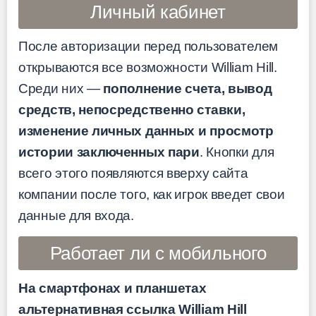
Личный кабинет
После авторизации перед пользователем
открываются все возможности William Hill.
Среди них —
пополнение счета, вывод
средств, непосредственно ставки,
изменение личных данных и просмотр
истории заключенных пари
. Кнопки для
всего этого появляются вверху сайта
компании после того, как игрок введет свои
данные для входа.
Работает ли с мобильного
На смартфонах и планшетах
альтернативная ссылка William Hill