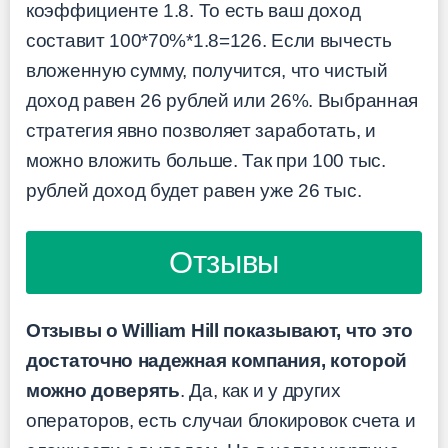
коэффициенте 1.8. То есть ваш доход
составит 100*70%*1.8=126. Если вычесть
вложенную сумму, получится, что чистый
доход равен 26 рублей или 26%. Выбранная
стратегия явно позволяет заработать, и
можно вложить больше. Так при 100 тыс.
рублей доход будет равен уже 26 тыс.
Отзывы
Отзывы о William Hill показывают, что это
достаточно надежная компания, которой
можно доверять
. Да, как и у других
операторов, есть случаи блокировок счета и