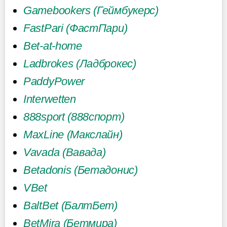
Gamebookers (Геймбукерс)
FastPari (ФастПари)
Bet-at-home
Ladbrokes (Ладброкес)
PaddyPower
Interwetten
888sport (888спорт)
MaxLine (Макслайн)
Vavada (Вавада)
Betadonis (Бетадонис)
VBet
BaltBet (БалтБет)
BetMira (Бетмира)