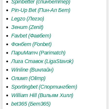
Spinbetter (спинбеттер)
Pin-Up Bet (Пин-Ап Бет)
Legzo (Легзо)
Зенит (Zenit)
Favbet (Фавбет)
Фонбет (Fonbet)
ПариМатч (Parimatch)
Лига Ставок (LigaStavok)
Winline (Винлайн)
Олимп (Olimp)
Sportingbet (Спортингбет)
William Hill (Вильям Хилл)
bet365 (Бет365)