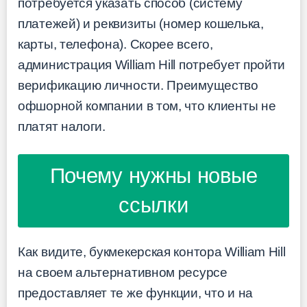
потребуется указать способ (систему
платежей) и реквизиты (номер кошелька,
карты, телефона). Скорее всего,
администрация William Hill потребует пройти
верификацию личности. Преимущество
офшорной компании в том, что клиенты не
платят налоги.
Почему нужны новые
ссылки
Как видите, букмекерская контора William Hill
на своем альтернативном ресурсе
предоставляет те же функции, что и на