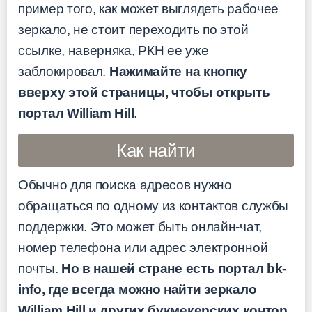
пример того, как может выглядеть рабочее
зеркало, не стоит переходить по этой
ссылке, наверняка, РКН ее уже
заблокировал.
Нажимайте на кнопку
вверху этой страницы, чтобы открыть
портал William Hill
.
Как найти
Обычно для поиска адресов нужно
обращаться по одному из контактов службы
поддержки. Это может быть онлайн-чат,
номер телефона или адрес электронной
почты.
Но в нашей стране есть портал bk-
info, где всегда можно найти зеркало
William Hill и других букмекерских контор
,