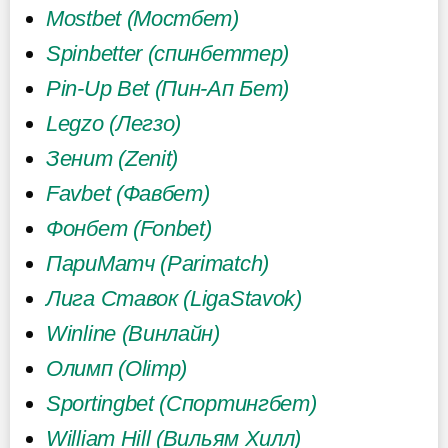
Mostbet (Мостбет)
Spinbetter (спинбеттер)
Pin-Up Bet (Пин-Ап Бет)
Legzo (Легзо)
Зенит (Zenit)
Favbet (Фавбет)
Фонбет (Fonbet)
ПариМатч (Parimatch)
Лига Ставок (LigaStavok)
Winline (Винлайн)
Олимп (Olimp)
Sportingbet (Спортингбет)
William Hill (Вильям Хилл)