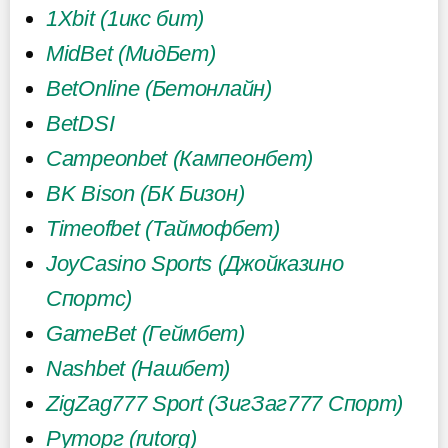
1Xbit (1икс бит)
MidBet (МидБет)
BetOnline (Бетонлайн)
BetDSI
Campeonbet (Кампеонбет)
BK Bison (БК Бизон)
Timeofbet (Таймофбет)
JoyCasino Sports (Джойказино
Спортс)
GameBet (Геймбет)
Nashbet (Нашбет)
ZigZag777 Sport (ЗигЗаг777 Спорт)
Руторг (rutorg)