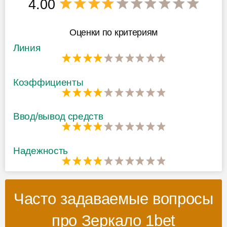
4.00
Оценки по критериям
Линия
Коэффициенты
Ввод/вывод средств
Надежность
Часто задаваемые вопросы
про Зеркало 1bet