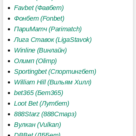
Favbet (Фавбет)
Фонбет (Fonbet)
ПариМатч (Parimatch)
Лига Ставок (LigaStavok)
Winline (Винлайн)
Олимп (Olimp)
Sportingbet (Спортингбет)
William Hill (Вильям Хилл)
bet365 (Бет365)
Loot Bet (Лутбет)
888Starz (888Старз)
Вулкан (Vulkan)
DBBet (ДББет)