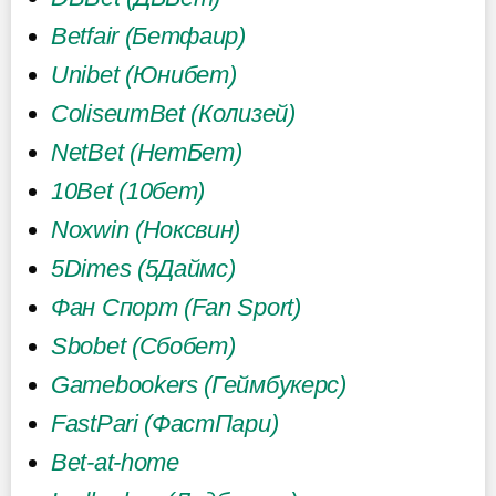
Betfair (Бетфаир)
Unibet (Юнибет)
ColiseumBet (Колизей)
NetBet (НетБет)
10Bet (10бет)
Noxwin (Ноксвин)
5Dimes (5Даймс)
Фан Спорт (Fan Sport)
Sbobet (Сбобет)
Gamebookers (Геймбукерс)
FastPari (ФастПари)
Bet-at-home