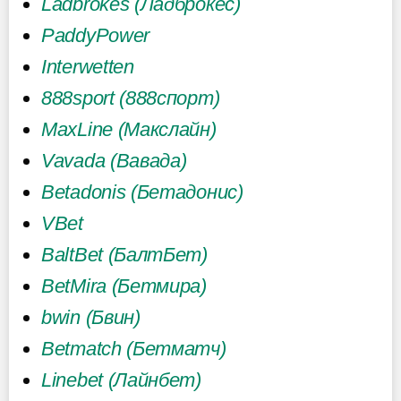
Ladbrokes (Ладброкес)
PaddyPower
Interwetten
888sport (888спорт)
MaxLine (Макслайн)
Vavada (Вавада)
Betadonis (Бетадонис)
VBet
BaltBet (БалтБет)
BetMira (Бетмира)
bwin (Бвин)
Betmatch (Бетматч)
Linebet (Лайнбет)