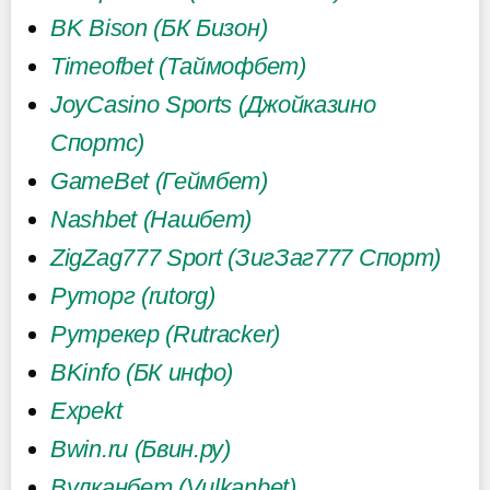
BK Bison (БК Бизон)
Timeofbet (Таймофбет)
JoyCasino Sports (Джойказино
Спортс)
GameBet (Геймбет)
Nashbet (Нашбет)
ZigZag777 Sport (ЗигЗаг777 Спорт)
Руторг (rutorg)
Рутрекер (Rutracker)
BKinfo (БК инфо)
Expekt
Bwin.ru (Бвин.ру)
Вулканбет (Vulkanbet)