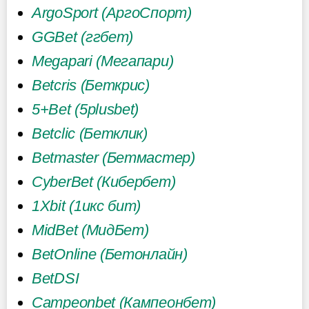
ArgoSport (АргоСпорт)
GGBet (ггбет)
Megapari (Мегапари)
Betcris (Беткрис)
5+Bet (5plusbet)
Betclic (Бетклик)
Betmaster (Бетмастер)
CyberBet (Кибербет)
1Xbit (1икс бит)
MidBet (МидБет)
BetOnline (Бетонлайн)
BetDSI
Campeonbet (Кампеонбет)