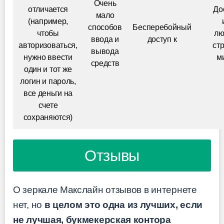
Очень
отличается
До
мало
(например,
способов
Бесперебойный
чтобы
лю
ввода и
доступ к
авторизоваться,
ст
вывода
нужно ввести
м
средств
один и тот же
логин и пароль,
все деньги на
счете
сохраняются)
Отзывы
О зеркале Макслайн отзывов в интернете
нет, но
в целом это одна из лучших, если
не лучшая, букмекерская контора