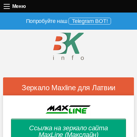
Меню
Меню
Попробуйте наш
Telegram BOT!
Зеркало Maxline для Латвии
Ссылка на зеркало сайта
MaxLine (Макслайн)