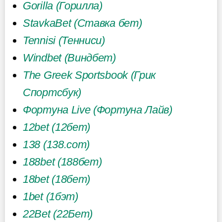
Gorilla (Горилла)
StavkaBet (Ставка бет)
Tennisi (Тенниси)
Windbet (Виндбет)
The Greek Sportsbook (Грик
Спортсбук)
Фортуна Live (Фортуна Лайв)
12bet (12бет)
138 (138.com)
188bet (188бет)
18bet (18бет)
1bet (1бэт)
22Bet (22Бет)