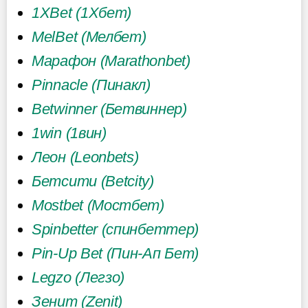
1XBet (1Хбет)
MelBet (Мелбет)
Марафон (Marathonbet)
Pinnacle (Пинакл)
Betwinner (Бетвиннер)
1win (1вин)
Леон (Leonbets)
Бетсити (Betcity)
Mostbet (Мостбет)
Spinbetter (спинбеттер)
Pin-Up Bet (Пин-Ап Бет)
Legzo (Легзо)
Зенит (Zenit)