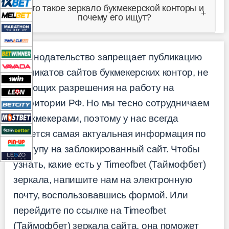
Что такое зеркало букмекерской конторы и
почему его ищут?
Законодательство запрещает публикацию
дубликатов сайтов букмекерских контор, не
имеющих разрешения на работу на
территории РФ. Но мы тесно сотрудничаем
с букмекерами, поэтому у нас всегда
имеется самая актуальная информация по
доступу на заблокированный сайт. Чтобы
узнать, какие есть у Timeofbet (Таймофбет)
зеркала, напишите нам на электронную
почту, воспользовавшись формой. Или
перейдите по ссылке на Timeofbet
(Таймофбет) зеркала сайта, она поможет