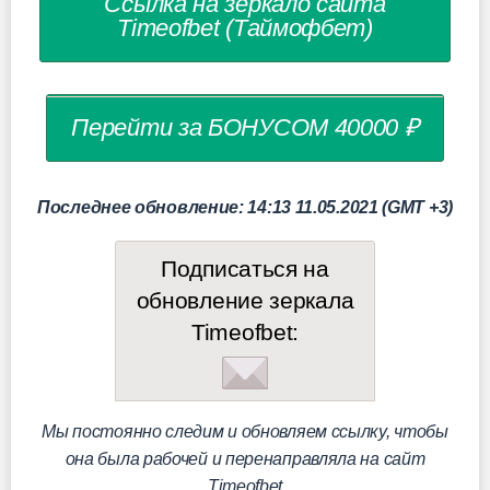
Ссылка на зеркало сайта
Timeofbet (Таймофбет)
Перейти за БОНУСОМ 40000 ₽
Последнее обновление: 14:13 11.05.2021 (GMT +3)
Подписаться на
обновление зеркала
Timeofbet:
Мы постоянно следим и обновляем ссылку, чтобы
она была рабочей и перенаправляла на сайт
Timeofbet