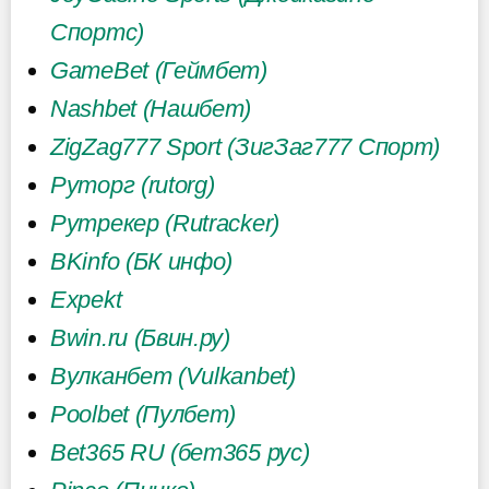
Спортс)
GameBet (Геймбет)
Nashbet (Нашбет)
ZigZag777 Sport (ЗигЗаг777 Спорт)
Руторг (rutorg)
Рутрекер (Rutracker)
BKinfo (БК инфо)
Expekt
Bwin.ru (Бвин.ру)
Вулканбет (Vulkanbet)
Poolbet (Пулбет)
Bet365 RU (бет365 рус)