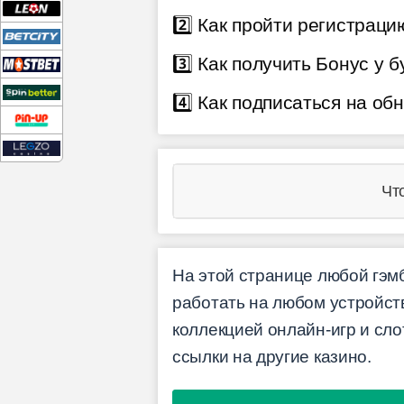
2️⃣ Как пройти регистраци
3️⃣ Как получить Бонус у 
4️⃣ Как подписаться на о
Чт
На этой странице любой гэмб
работать на любом устройст
коллекцией онлайн-игр и сло
ссылки на другие казино.