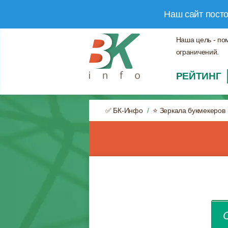
Наш сайт пост
Наша цель - по
ограничений.
РЕЙТИНГ
✅ БК-Инфо
⭐ Зеркала букмекеров