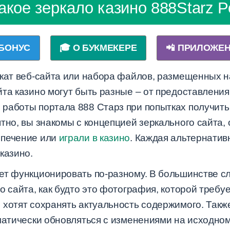
акое зеркало казино 888Starz 
 БОНУС
🎓 О БУКМЕКЕРЕ
📲 ПРИЛОЖЕ
икат веб-сайта или набора файлов, размещенных н
та казино могут быть разные – от предоставления
 работы портала 888 Старз при попытках получит
тно, вы знакомы с концепцией зеркального сайта, 
спечение или
играли в казино
. Каждая альтернатив
казино.
ет функционировать по-разному. В большинстве сл
о сайта, как будто это фотография, которой треб
 хотят сохранять актуальность содержимого. Такж
матически обновляться с изменениями на исходном