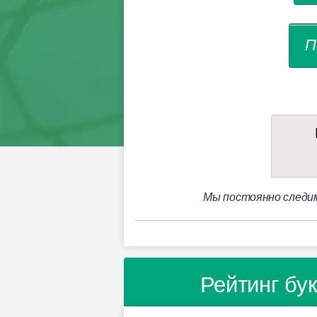
П
Мы постоянно следим 
Рейтинг бу