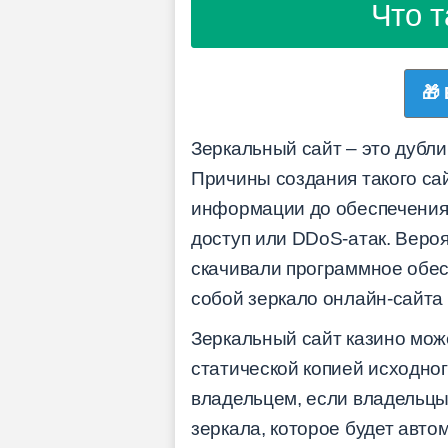
Что т
🎁
Зеркальный сайт – это дубл
Причины создания такого сай
информации до обеспечения
доступ или DDoS-атак. Вероя
скачивали программное обе
собой зеркало онлайн-сайта 
Зеркальный сайт казино мож
статической копией исходног
владельцем, если владельцы
зеркала, которое будет авто