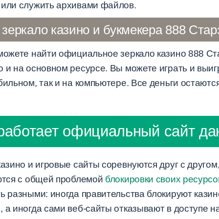
 или служить архивами файлов.
зеркало казино и букмекера 888 Стар
можете найти официальное зеркало казино 888 Ста
о и на основном ресурсе. Вы можете играть и выи
ильном, так и на компьютере. Все деньги остаются 
работает официальный сайт да
казино и игровые сайты соревнуются друг с друго
аются с общей проблемой
блокировки своих ресурсо
ь разными: иногда правительства блокируют казин
, а иногда сами веб-сайты отказывают в доступе 