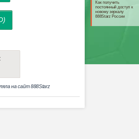
Как получить
постоянный доступ к
новому зеркалу
888Starz России
O)
:
ляла на сайт 888Starz