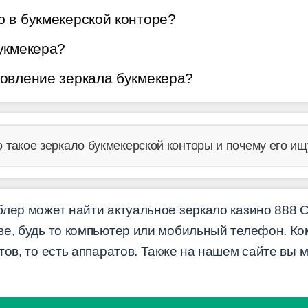
ю в букмекерской конторе?
букмекера?
бновление зеркала букмекера?
о такое зеркало букмекерской конторы и почему его ищ
лер может найти актуальное зеркало казино 888 С
ве, будь то компьютер или мобильный телефон. К
тов, то есть аппаратов. Также на нашем сайте вы