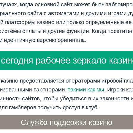
лучаях, когда основной сайт может быть заблокиро
ркального сайта с автоматами и другими играми д
й платформы казино или только определенные ее р
 системы оплаты и другие функции. Когда посетите
ти идентичную версию оригинала.
 сегодня рабочее зеркало казин
о казино предоставляется операторами игровой п
оризованными партнерами,
такими как мы
. Игроки к
нность сайтов, чтобы убедиться в их законности 
я гэмблеров получить доступ в клуб.
Служба поддержки казино