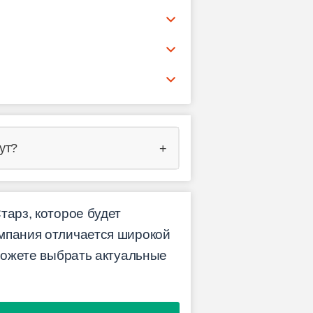
ут?
тарз, которое будет
омпания отличается широкой
 можете выбрать актуальные