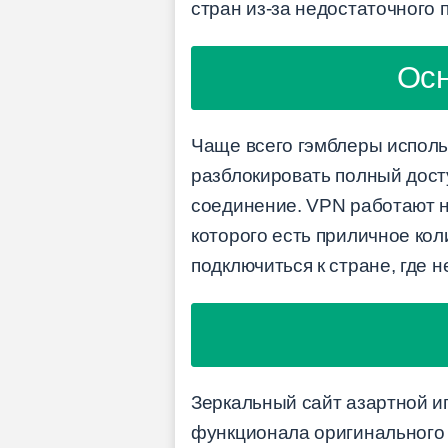
стран из-за недостаточного п
Осн
Чаще всего гэмблеры испол
разблокировать полный досту
соединение. VPN работают н
которого есть приличное кол
подключиться к стране, где 
Зеркальный сайт азартной и
функционала оригинального 