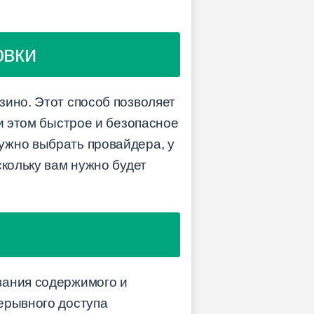
овки
зино. Этот способ позволяет
ри этом быстрое и безопасное
ужно выбрать провайдера, у
скольку вам нужно будет
вания содержимого и
ерывного доступа