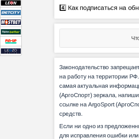
4️⃣ Как подписаться на о
Чт
Законодательство запрещает
на работу на территории РФ.
самая актуальная информация
(АргоСпорт) зеркала, напиш
ссылке на ArgoSport (АргоСп
средств.
Если ни одно из предложенн
для исправления ошибки или