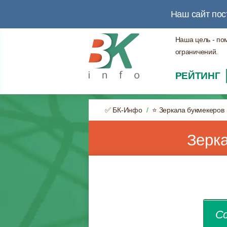
Наш сайт пос
Наша цель - по
ограничений.
РЕЙТИНГ
✅ БК-Инфо
⭐ Зеркала букмекеров
Зерка
Сс