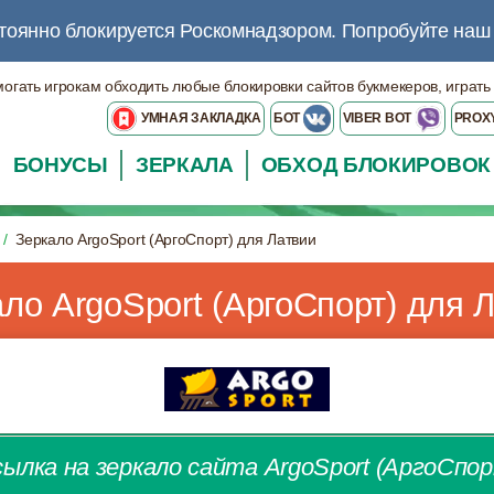
тоянно блокируется Роскомнадзором.
Попробуйте на
могать игрокам обходить любые блокировки сайтов букмекеров, играть
УМНАЯ ЗАКЛАДКА
БОТ
VIBER BOT
PROX
БОНУСЫ
ЗЕРКАЛА
ОБХОД БЛОКИРОВОК
Зеркало ArgoSport (АргоСпорт) для Латвии
ло ArgoSport (АргоСпорт) для 
ылка на зеркало сайта ArgoSport (АргоСпо