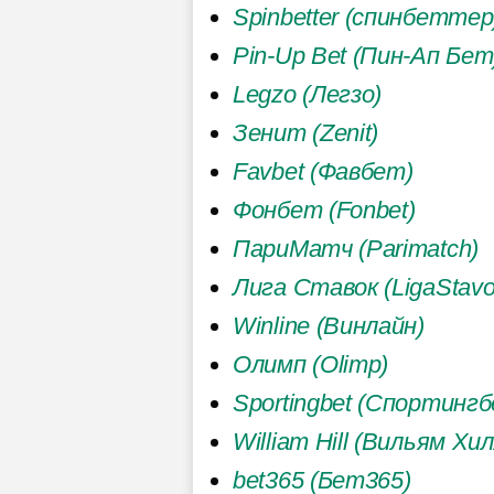
Spinbetter (спинбеттер
Pin-Up Bet (Пин-Ап Бет
Legzo (Легзо)
Зенит (Zenit)
Favbet (Фавбет)
Фонбет (Fonbet)
ПариМатч (Parimatch)
Лига Ставок (LigaStavo
Winline (Винлайн)
Олимп (Olimp)
Sportingbet (Спортинг
William Hill (Вильям Хил
bet365 (Бет365)