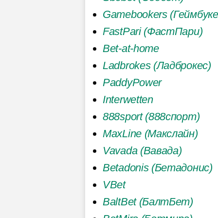
Gamebookers (Геймбуке
FastPari (ФастПари)
Bet-at-home
Ladbrokes (Ладброкес)
PaddyPower
Interwetten
888sport (888спорт)
MaxLine (Макслайн)
Vavada (Вавада)
Betadonis (Бетадонис)
VBet
BaltBet (БалтБет)