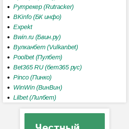
Рутрекер (Rutracker)
BKinfo (БК инфо)
Expekt
Bwin.ru (Бвин.ру)
Вулканбет (Vulkanbet)
Poolbet (Пулбет)
Bet365 RU (бет365 рус)
Pinco (Пинко)
WinWin (ВинВин)
Lilbet (Лилбет)