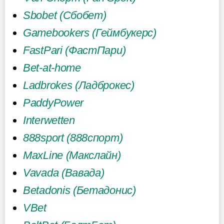
Sbobet (Сбобет)
Gamebookers (Геймбукерс)
FastPari (ФастПари)
Bet-at-home
Ladbrokes (Ладброкес)
PaddyPower
Interwetten
888sport (888спорт)
MaxLine (Макслайн)
Vavada (Вавада)
Betadonis (Бетадонис)
VBet