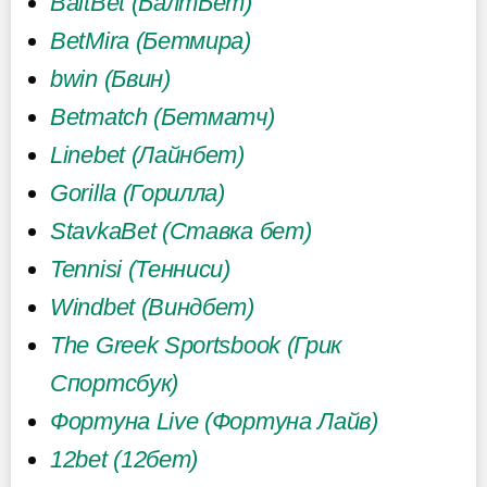
BaltBet (БалтБет)
BetMira (Бетмира)
bwin (Бвин)
Betmatch (Бетматч)
Linebet (Лайнбет)
Gorilla (Горилла)
StavkaBet (Ставка бет)
Tennisi (Тенниси)
Windbet (Виндбет)
The Greek Sportsbook (Грик
Спортсбук)
Фортуна Live (Фортуна Лайв)
12bet (12бет)