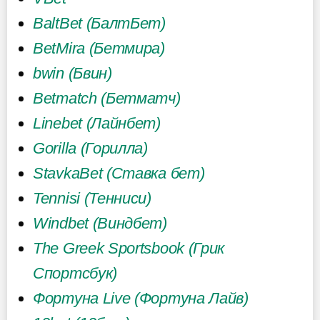
BaltBet (БалтБет)
BetMira (Бетмира)
bwin (Бвин)
Betmatch (Бетматч)
Linebet (Лайнбет)
Gorilla (Горилла)
StavkaBet (Ставка бет)
Tennisi (Тенниси)
Windbet (Виндбет)
The Greek Sportsbook (Грик
Спортсбук)
Фортуна Live (Фортуна Лайв)