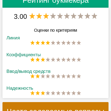
Рейтинг букмекера
3.00
Оценки по критериям
Линия
Коэффициенты
Ввод/вывод средств
Надежность