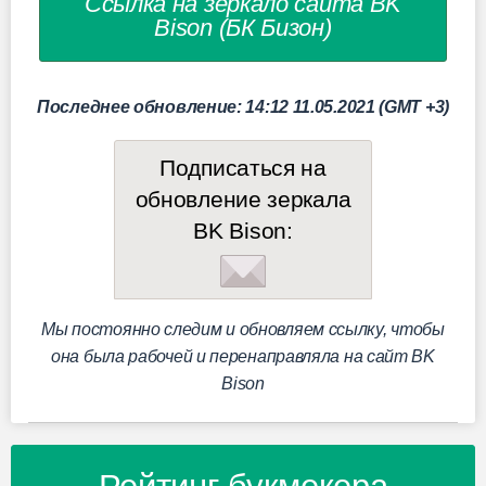
Ссылка на зеркало сайта BK
Bison (БК Бизон)
Последнее обновление: 14:12 11.05.2021 (GMT +3)
Подписаться на
обновление зеркала
BK Bison:
Мы постоянно следим и обновляем ссылку, чтобы
она была рабочей и перенаправляла на сайт BK
Bison