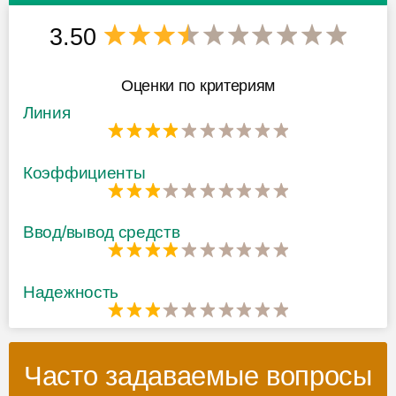
3.50
Оценки по критериям
Линия
Коэффициенты
Ввод/вывод средств
Надежность
Часто задаваемые вопросы