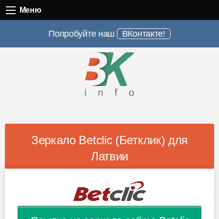
Меню
Меню
Попробуйте наш
ВКонтакте!
Зеркало Betclic (Бетклик) для
Латвии