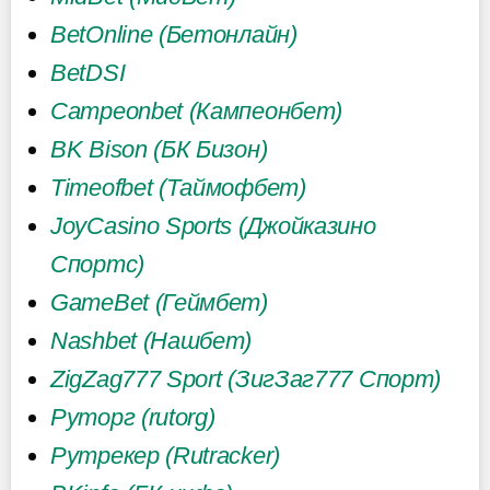
BetOnline (Бетонлайн)
BetDSI
Campeonbet (Кампеонбет)
BK Bison (БК Бизон)
Timeofbet (Таймофбет)
JoyCasino Sports (Джойказино
Спортс)
GameBet (Геймбет)
Nashbet (Нашбет)
ZigZag777 Sport (ЗигЗаг777 Спорт)
Руторг (rutorg)
Рутрекер (Rutracker)