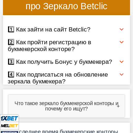
про Зеркало Betclic
1️⃣ Как зайти на сайт Betclic?
2️⃣ Как пройти регистрацию в
букмекерской конторе?
3️⃣ Как получить Бонус у букмекера?
4️⃣ Как подписаться на обновление
зеркала букмекера?
Что такое зеркало букмекерской конторы и
почему его ищут?
В последнее время букмекерские конторы