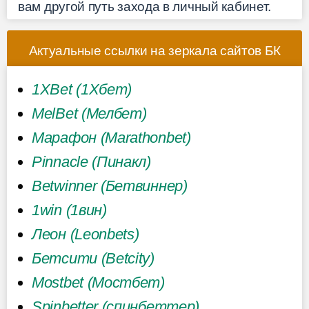
вам другой путь захода в личный кабинет.
Актуальные ссылки на зеркала сайтов БК
1XBet (1Хбет)
MelBet (Мелбет)
Марафон (Marathonbet)
Pinnacle (Пинакл)
Betwinner (Бетвиннер)
1win (1вин)
Леон (Leonbets)
Бетсити (Betcity)
Mostbet (Мостбет)
Spinbetter (спинбеттер)