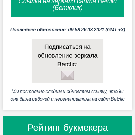
Ссылка на зеркало сайта Betclic
(Бетклик)
Последнее обновление: 09:58 26.03.2021 (GMT +3)
Подписаться на
обновление зеркала
Betclic:
Мы постоянно следим и обновляем ссылку, чтобы
она была рабочей и перенаправляла на сайт Betclic
Рейтинг букмекера