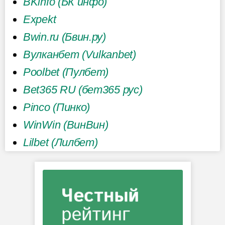
BKinfo (БК инфо)
Expekt
Bwin.ru (Бвин.ру)
Вулканбет (Vulkanbet)
Poolbet (Пулбет)
Bet365 RU (бет365 рус)
Pinco (Пинко)
WinWin (ВинВин)
Lilbet (Лилбет)