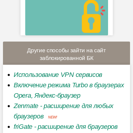
Другие способы зайти на сайт
заблокированной БК
Использование VPN сервисов
Включение режима Turbo в браузерах
Opera, Яндекс-браузер
Zenmate - расширение для любых
браузеров
NEW!
friGate - расширение для браузеров