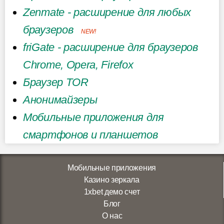
Zenmate - расширение для любых
браузеров
NEW!
friGate - расширение для браузеров
Chrome, Opera, Firefox
Браузер TOR
Анонимайзеры
Мобильные приложения для
смартфонов и планшетов
Мобильные приложения
Казино зеркала
1xbet демо счет
Блог
О нас