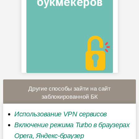
Другие способы зайти на сайт
заблокированной БК
Использование VPN сервисов
Включение режима Turbo в браузерах
Opera, Яндекс-браузер