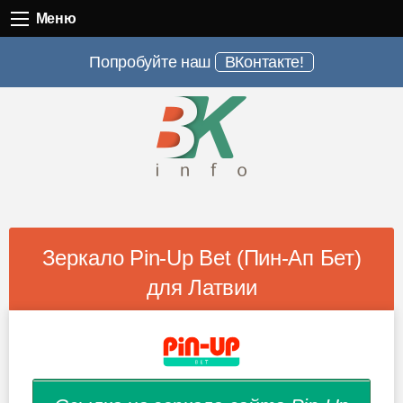
Меню
Меню
Попробуйте наш
ВКонтакте!
Зеркало Pin-Up Bet (Пин-Ап Бет)
для Латвии