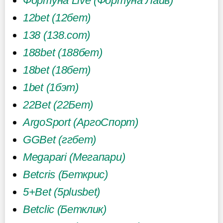
Фортуна Live (Фортуна Лайв)
12bet (12бет)
138 (138.com)
188bet (188бет)
18bet (18бет)
1bet (1бэт)
22Bet (22Бет)
ArgoSport (АргоСпорт)
GGBet (ггбет)
Megapari (Мегапари)
Betcris (Беткрис)
5+Bet (5plusbet)
Betclic (Бетклик)