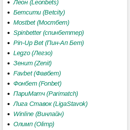
Леон (Leonbets)
Бетсити (Betcity)
Mostbet (Мостбет)
Spinbetter (спинбеттер)
Pin-Up Bet (Пин-Ап Бет)
Legzo (Легзо)
Зенит (Zenit)
Favbet (Фавбет)
Фонбет (Fonbet)
ПариМатч (Parimatch)
Лига Ставок (LigaStavok)
Winline (Винлайн)
Олимп (Olimp)