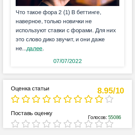
Что такое фора 2 (1) В беттинге,
наверное, только новички не
используют ставки с форами. Для них
это слово дико звучит, и они даже
не...
далее
.
07/07/2022
Оценка статьи
8.95/10
Поставь оценку
Голосов:
55086