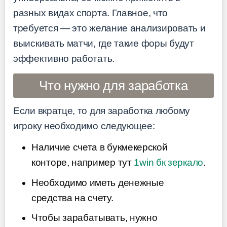
разных видах спорта. Главное, что
требуется — это желание анализировать и
выискивать матчи, где такие форы будут
эффективно работать.
Что нужно для заработка
Если вкратце, то для заработка любому
игроку необходимо следующее:
Наличие счета в букмекерской
конторе, например тут
1win бк зеркало
.
Необходимо иметь денежные
средства на счету.
Чтобы зарабатывать, нужно