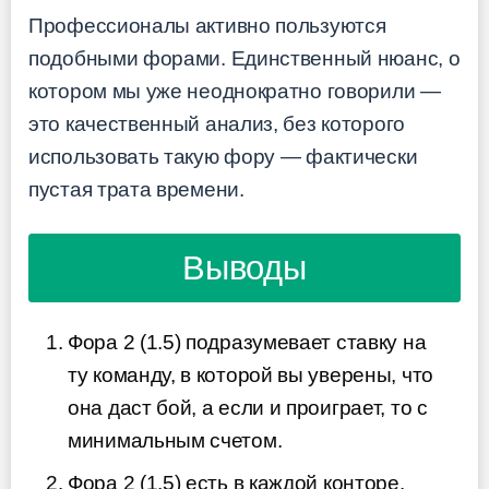
Профессионалы активно пользуются
подобными форами. Единственный нюанс, о
котором мы уже неоднократно говорили —
это качественный анализ, без которого
использовать такую фору — фактически
пустая трата времени.
Выводы
Фора 2 (1.5) подразумевает ставку на
ту команду, в которой вы уверены, что
она даст бой, а если и проиграет, то с
минимальным счетом.
Фора 2 (1.5) есть в каждой конторе.