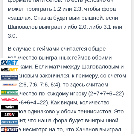
может проиграть 1:2 или 2:3, чтобы фора
«зашла». Ставка будет выигрышной, если
Шаповалов выиграет либо 2:0, либо 3:1 или
3:0.
В случае с геймами считается общее
количество выигранных геймов обоими
игроками. Если матч между Шаповаловым и
Хачановым закончился, к примеру, со счетом
3:1 (2:6, 7:6, 7:6, 6:4), то здесь считаем
количество по каждому игроку (2+7+7+6=22)
и (6+6+6+4=22). Как видим, количество
геймов одинаково у обоих теннисистов. Это
значит, что наша фора будет выигрышной
даже несмотря на то, что Хачанов выиграл