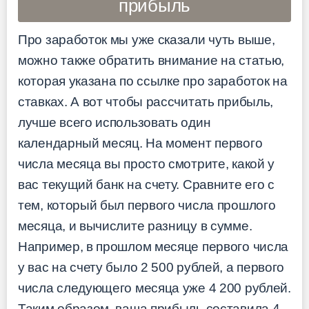
прибыль
Про заработок мы уже сказали чуть выше,
можно также обратить внимание на статью,
которая указана по ссылке про заработок на
ставках. А вот чтобы рассчитать прибыль,
лучше всего использовать один
календарный месяц. На момент первого
числа месяца вы просто смотрите, какой у
вас текущий банк на счету. Сравните его с
тем, который был первого числа прошлого
месяца, и вычислите разницу в сумме.
Например, в прошлом месяце первого числа
у вас на счету было 2 500 рублей, а первого
числа следующего месяца уже 4 200 рублей.
Таким образом, ваша прибыль составила 4