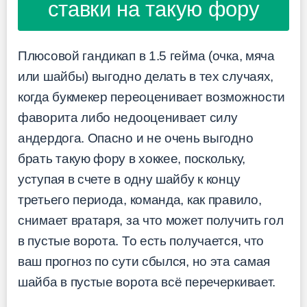
ставки на такую фору
Плюсовой гандикап в 1.5 гейма (очка, мяча
или шайбы) выгодно делать в тех случаях,
когда букмекер переоценивает возможности
фаворита либо недооценивает силу
андердога. Опасно и не очень выгодно
брать такую фору в хоккее, поскольку,
уступая в счете в одну шайбу к концу
третьего периода, команда, как правило,
снимает вратаря, за что может получить гол
в пустые ворота. То есть получается, что
ваш прогноз по сути сбылся, но эта самая
шайба в пустые ворота всё перечеркивает.