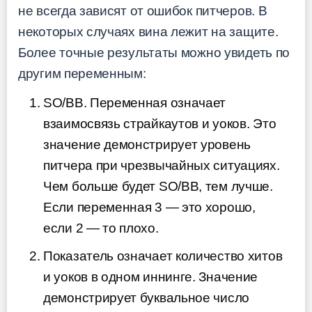
не всегда зависят от ошибок питчеров. В
некоторых случаях вина лежит на защите.
Более точные результаты можно увидеть по
другим переменным:
SO/BB. Переменная означает
взаимосвязь страйкаутов и уоков. Это
значение демонстрирует уровень
питчера при чрезвычайных ситуациях.
Чем больше будет SO/BB, тем лучше.
Если переменная 3 — это хорошо,
если 2 — то плохо.
Показатель означает количество хитов
и уоков в одном иннинге. Значение
демонстрирует буквальное число