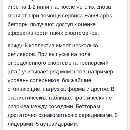
игре на 1-2 иннинга, после чего их снова
меняют. При помощи сервиса FanGraphs
бетторы получают доступ к оценке
эффективности таких спортсменов.
Каждый коллектив имеет несколько
реливеров. При выпуске на поле
определенного спортсмена тренерский
штаб учитывает ряд моментов, например,
уровень соперников, ближайшие
отбивающие, нагрузка, форма и другое. В
статистических таблицах практически нет
разрыва между соседями. Бетторам
достаточно ознакомиться с середняками, 5
лидерами, 5 аутсайдерами.