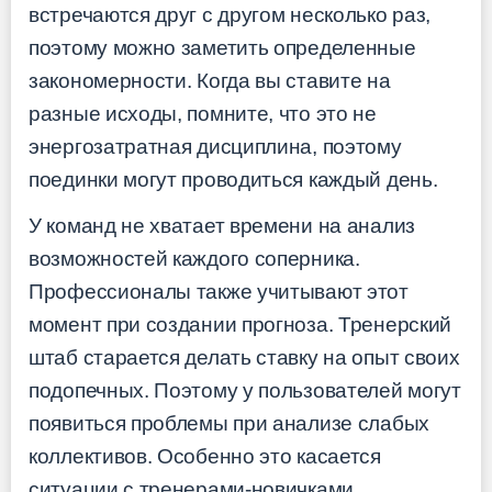
встречаются друг с другом несколько раз,
поэтому можно заметить определенные
закономерности. Когда вы ставите на
разные исходы, помните, что это не
энергозатратная дисциплина, поэтому
поединки могут проводиться каждый день.
У команд не хватает времени на анализ
возможностей каждого соперника.
Профессионалы также учитывают этот
момент при создании прогноза. Тренерский
штаб старается делать ставку на опыт своих
подопечных. Поэтому у пользователей могут
появиться проблемы при анализе слабых
коллективов. Особенно это касается
ситуации с тренерами-новичками.