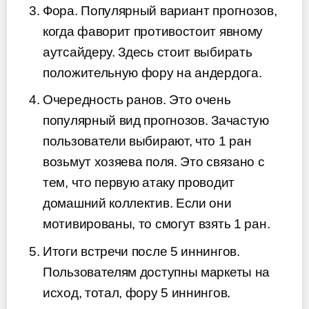
Фора. Популярный вариант прогнозов,
когда фаворит противостоит явному
аутсайдеру. Здесь стоит выбирать
положительную фору на андердога.
Очередность ранов. Это очень
популярный вид прогнозов. Зачастую
пользователи выбирают, что 1 ран
возьмут хозяева поля. Это связано с
тем, что первую атаку проводит
домашний коллектив. Если они
мотивированы, то смогут взять 1 ран.
Итоги встречи после 5 иннингов.
Пользователям доступны маркеты на
исход, тотал, фору 5 иннингов.