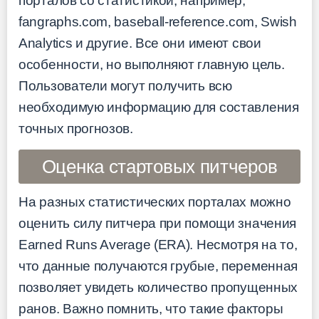
порталов со статистикой, например,
fangraphs.com, baseball-reference.com, Swish
Analytics и другие. Все они имеют свои
особенности, но выполняют главную цель.
Пользователи могут получить всю
необходимую информацию для составления
точных прогнозов.
Оценка стартовых питчеров
На разных статистических порталах можно
оценить силу питчера при помощи значения
Earned Runs Average (ERA). Несмотря на то,
что данные получаются грубые, переменная
позволяет увидеть количество пропущенных
ранов. Важно помнить, что такие факторы