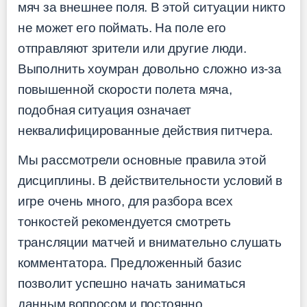
мяч за внешнее поля. В этой ситуации никто
не может его поймать. На поле его
отправляют зрители или другие люди.
Выполнить хоумран довольно сложно из-за
повышенной скорости полета мяча,
подобная ситуация означает
неквалифицированные действия питчера.
Мы рассмотрели основные правила этой
дисциплины. В действительности условий в
игре очень много, для разбора всех
тонкостей рекомендуется смотреть
трансляции матчей и внимательно слушать
комментатора. Предложенный базис
позволит успешно начать заниматься
данным вопросом и постоянно