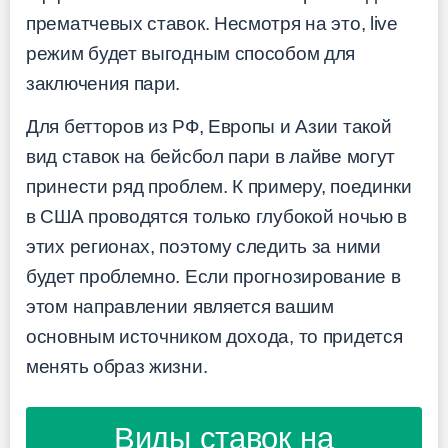
прематчевых ставок. Несмотря на это, live
режим будет выгодным способом для
заключения пари.
Для бетторов из РФ, Европы и Азии такой
вид ставок на бейсбол пари в лайве могут
принести ряд проблем. К примеру, поединки
в США проводятся только глубокой ночью в
этих регионах, поэтому следить за ними
будет проблемно. Если прогнозирование в
этом направлении является вашим
основным источником дохода, то придется
менять образ жизни.
Виды ставок на