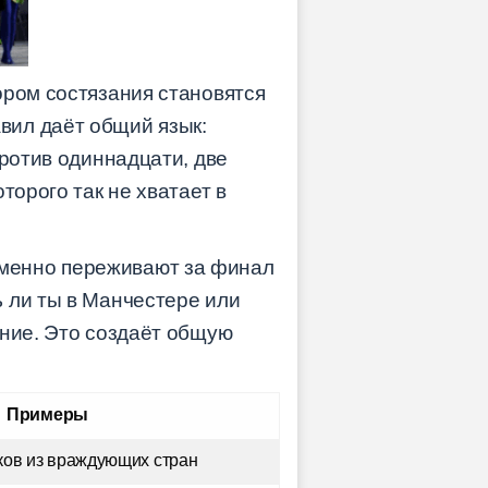
ором состязания становятся
вил даёт общий язык:
против одиннадцати, две
торого так не хватает в
менно переживают за финал
 ли ты в Манчестере или
ание. Это создаёт общую
Примеры
ков из враждующих стран