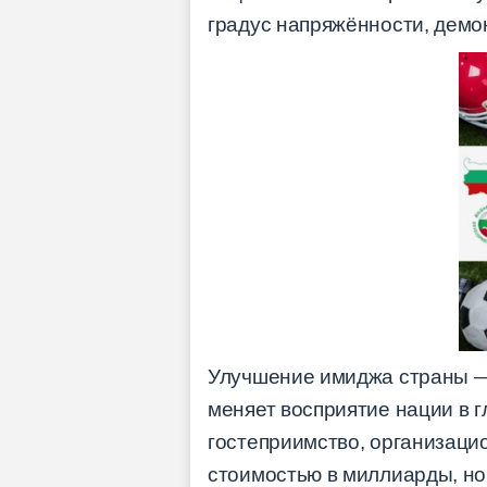
градус напряжённости, демо
Улучшение имиджа страны —
меняет восприятие нации в 
гостеприимство, организаци
стоимостью в миллиарды, но