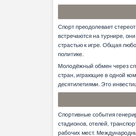
Спорт преодолевает стерео
встречаются на турнире, они 
страстью к игре. Общая любо
политике.
Молодёжный обмен через спо
стран, играющие в одной ком
десятилетиями. Это инвестиц
Спортивные события генерир
стадионов, отелей, транспо
рабочих мест. Международны