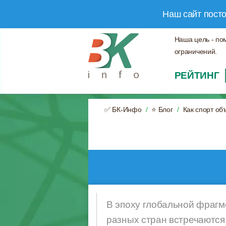
Наш сайт пост
Наша цель - по
ограничений.
РЕЙТИНГ
✅ БК-Инфо
⭐ Блог
Как спорт об
В эпоху глобальной фрагм
разных стран встречаются