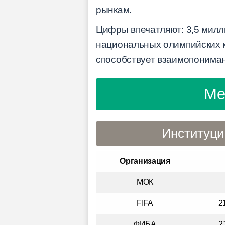
рынкам.
Цифры впечатляют: 3,5 милл
национальных олимпийских к
способствует взаимопониман
Ме
Институци
Организация
МОК
FIFA
2
ФИБА
2