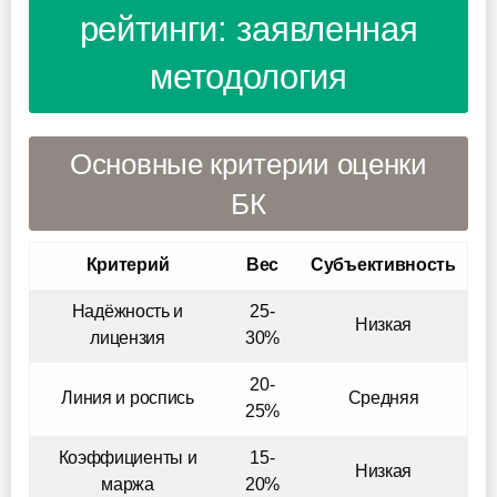
рейтинги: заявленная
методология
Основные критерии оценки
БК
Критерий
Вес
Субъективность
Надёжность и
25-
Низкая
лицензия
30%
20-
Линия и роспись
Средняя
25%
Коэффициенты и
15-
Низкая
маржа
20%