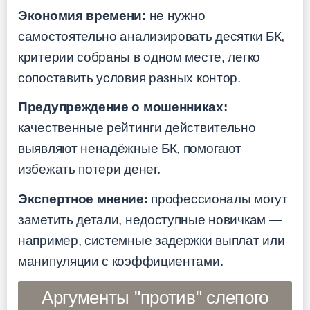
Экономия времени:
не нужно
самостоятельно анализировать десятки БК,
критерии собраны в одном месте, легко
сопоставить условия разных контор.
Предупреждение о мошенниках:
качественные рейтинги действительно
выявляют ненадёжные БК, помогают
избежать потери денег.
Экспертное мнение:
профессионалы могут
заметить детали, недоступные новичкам —
например, системные задержки выплат или
манипуляции с коэффициентами.
Аргументы "против" слепого