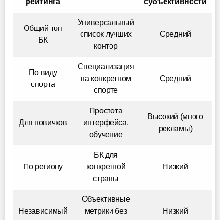
рейтинга
субъективности
Универсальный
Общий топ
список лучших
Средний
БК
контор
Специализация
По виду
на конкретном
Средний
спорта
спорте
Простота
Высокий (много
Для новичков
интерфейса,
рекламы)
обучение
БК для
По региону
конкретной
Низкий
страны
Объективные
Независимый
метрики без
Низкий