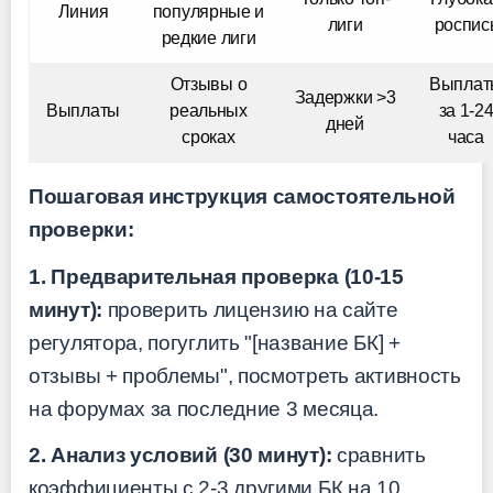
Линия
популярные и
лиги
роспис
редкие лиги
Отзывы о
Выплат
Задержки >3
Выплаты
реальных
за 1-2
дней
сроках
часа
Пошаговая инструкция самостоятельной
проверки:
1. Предварительная проверка (10-15
минут):
проверить лицензию на сайте
регулятора, погуглить "[название БК] +
отзывы + проблемы", посмотреть активность
на форумах за последние 3 месяца.
2. Анализ условий (30 минут):
сравнить
коэффициенты с 2-3 другими БК на 10