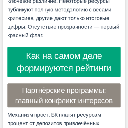
ключевое различие. Некоторые ресурсы
публикуют полную методологию с весами
критериев, другие дают только итоговые
цифры. Отсутствие прозрачности — первый
красный флаг.
Как на самом деле
формируются рейтинги
Партнёрские программы:
главный конфликт интересов
Механизм прост: БК платят ресурсам
процент от депозитов привлечённых