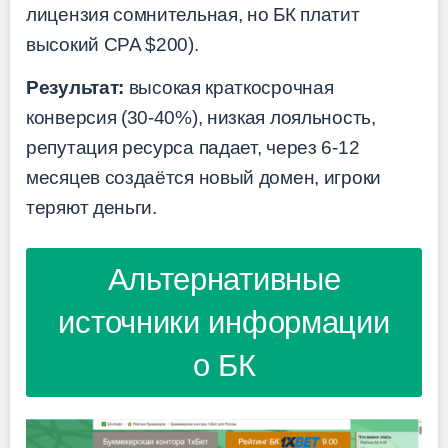
лицензия сомнительная, но БК платит
высокий CPA $200).
Результат:
высокая краткосрочная
конверсия (30-40%), низкая лояльность,
репутация ресурса падает, через 6-12
месяцев создаётся новый домен, игроки
теряют деньги.
Альтернативные
источники информации
о БК