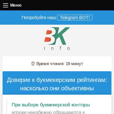
Меню
Меню
Попробуйте наш
Telegram BOT!
⏰ Время чтения: 19 минут
Доверие к букмекерским рейтингам:
насколько они объективны
При выборе букмекерской конторы
игроки неизбежно обращаются к