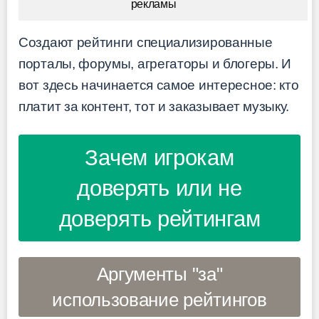
рекламы
Создают рейтинги специализированные
порталы, форумы, агрегаторы и блогеры. И
вот здесь начинается самое интересное: кто
платит за контент, тот и заказывает музыку.
Зачем игрокам
доверять или не
доверять рейтингам
Аргументы "за"
использование рейтингов