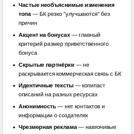
Частые необъяснимые изменения
топа
— БК резко "улучшаются" без
причин
Акцент на бонусах
— главный
критерий размер приветственного
бонуса
Скрытые партнёрки
— не
раскрывается коммерческая связь с БК
Идентичные тексты
— копипаст
описаний на разных ресурсах
Анонимность
— нет контактов и
информации о создателях
Чрезмерная реклама
— навязчивые