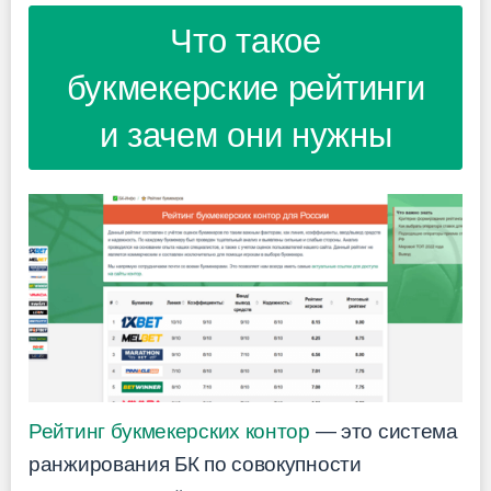
Что такое
букмекерские рейтинги
и зачем они нужны
Рейтинг букмекерских контор
— это система
ранжирования БК по совокупности