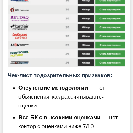
Чек-лист подозрительных признаков:
Отсутствие методологии
— нет
объяснения, как рассчитываются
оценки
Все БК с высокими оценками
— нет
контор с оценками ниже 7/10