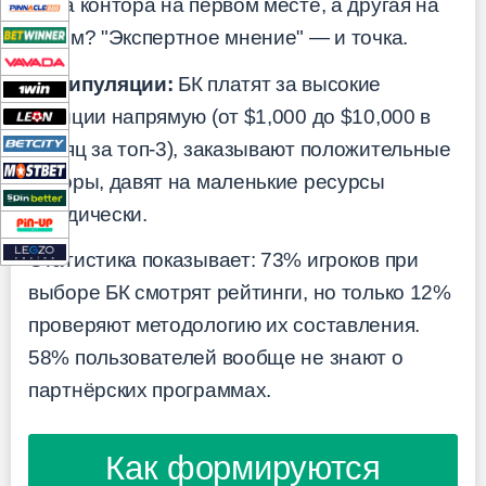
одна контора на первом месте, а другая на
пятом? "Экспертное мнение" — и точка.
Манипуляции:
БК платят за высокие
позиции напрямую (от $1,000 до $10,000 в
месяц за топ-3), заказывают положительные
обзоры, давят на маленькие ресурсы
юридически.
Статистика показывает: 73% игроков при
выборе БК смотрят рейтинги, но только 12%
проверяют методологию их составления.
58% пользователей вообще не знают о
партнёрских программах.
Как формируются