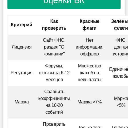
оценки БК
Как
Красные
Зелён
Критерий
проверить
флаги
флаги
Сайт ФНС,
Нет
ФНС,
Лицензия
раздел "О
информации,
долга
компании"
оффшор
истори
Форумы,
Множество
Единичн
Репутация
отзывы за 6-12
жалоб на
жалоб
месяцев
невыплаты
Сравнить
коэффициенты
Марж
Маржа
Маржа >7%
на 10-20
<5%
событий
Проверить
Только топ-
Глубок