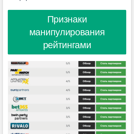
Признаки
манипулирования
рейтингами