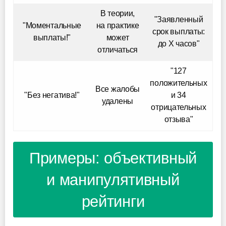
В теории,
"Заявленный
"Моментальные
на практике
срок выплаты:
выплаты!"
может
до X часов"
отличаться
"127
положительных
Все жалобы
"Без негатива!"
и 34
удалены
отрицательных
отзыва"
Примеры: объективный
и манипулятивный
рейтинги