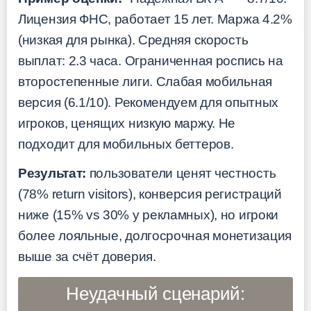
Лицензия ФНС, работает 15 лет. Маржа 4.2%
(низкая для рынка). Средняя скорость
выплат: 2.3 часа. Ограниченная роспись на
второстепенные лиги. Слабая мобильная
версия (6.1/10). Рекомендуем для опытных
игроков, ценящих низкую маржу. Не
подходит для мобильных беттеров.
Результат:
пользователи ценят честность
(78% return visitors), конверсия регистраций
ниже (15% vs 30% у рекламных), но игроки
более лояльные, долгосрочная монетизация
выше за счёт доверия.
Неудачный сценарий: